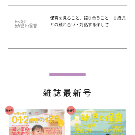
保育を見ること、語り合うこと｜０歳児
との触れ合い・対話する楽しさ
フ
ッ
雑誌最新号
タ
ー
で
最新号
最新号
す
。