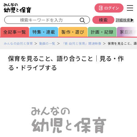
メインメニューをスキップして本文へ移動
フッターへ移動
ログイン
詳細検索▶
全記事一覧
特集・連載
製作・遊び
計画・記録
家庭連
ペ
みんなの幼児と保育
動画の一覧
「新 幼児と保育」関連映像
保育を見ること、語
ー
ジ
保育を見ること、語り合うこと｜見る・作
の
る・ドライブする
本
文
で
す