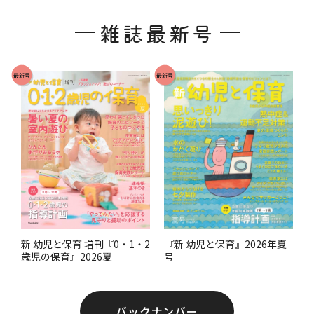
ッ
雑誌最新号
タ
ー
で
最新号
最新号
す
。
『新 幼児と保育』2026年夏
新 幼児と保育 増刊『0・1・2
号
歳児の保育』2026夏
バックナンバー