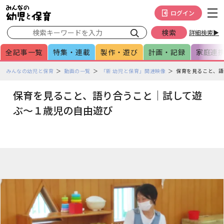
メインメニューをスキップして本文へ移動
フッターへ移動
ログイン
詳細検索▶
全記事一覧
特集・連載
製作・遊び
計画・記録
家庭連
ペ
みんなの幼児と保育
動画の一覧
「新 幼児と保育」関連映像
保育を見ること、語
ー
ジ
保育を見ること、語り合うこと｜試して遊
の
ぶ～１歳児の自由遊び
本
文
で
す