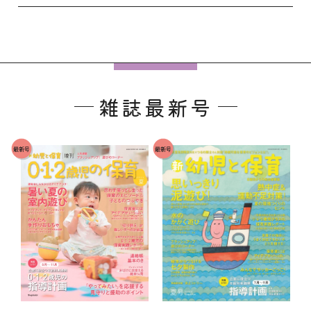
フ
ッ
雑誌最新号
タ
ー
で
最新号
最新号
す
。