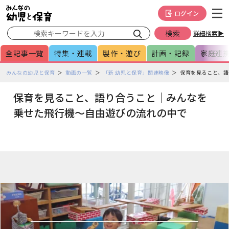
メインメニューをスキップして本文へ移動
フッターへ移動
ログイン
詳細検索▶
全記事一覧
特集・連載
製作・遊び
計画・記録
家庭連
ペ
みんなの幼児と保育
動画の一覧
「新 幼児と保育」関連映像
保育を見ること、語
ー
ジ
保育を見ること、語り合うこと｜みんなを
の
乗せた飛行機～自由遊びの流れの中で
本
文
で
す