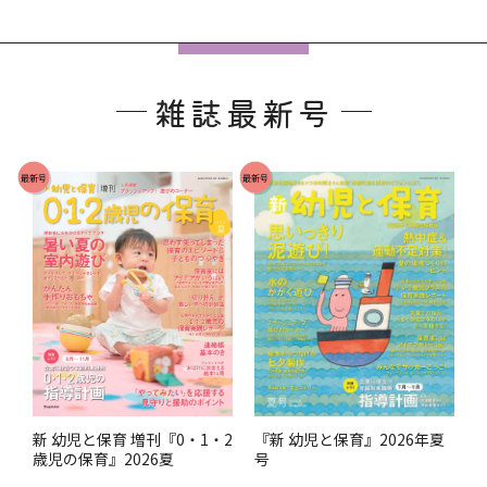
フ
ッ
雑誌最新号
タ
ー
で
最新号
最新号
す
。
『新 幼児と保育』2026年夏
新 幼児と保育 増刊『0・1・2
号
歳児の保育』2026夏