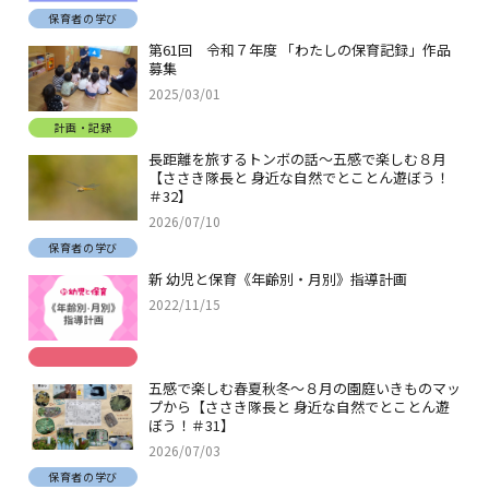
保育者の学び
第61回 令和７年度 「わたしの保育記録」作品
募集
2025/03/01
計画・記録
長距離を旅するトンボの話～五感で楽しむ８月
【ささき隊長と 身近な自然でとことん遊ぼう！
＃32】
2026/07/10
保育者の学び
新 幼児と保育《年齢別・月別》指導計画
2022/11/15
五感で楽しむ春夏秋冬～８月の園庭いきものマッ
プから【ささき隊長と 身近な自然でとことん遊
ぼう！＃31】
2026/07/03
保育者の学び