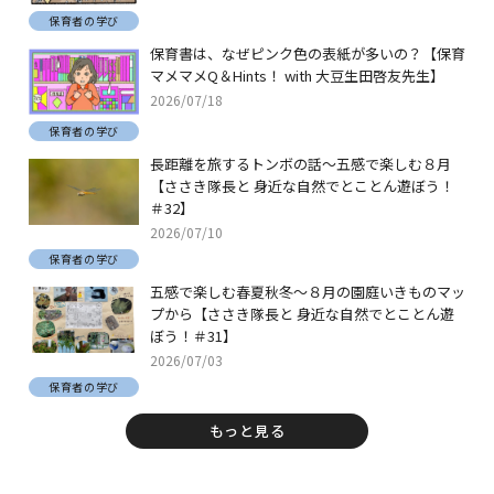
保育者の学び
保育書は、なぜピンク色の表紙が多いの？【保育
マメマメQ＆Hints！ with 大豆生田啓友先生】
2026/07/18
保育者の学び
長距離を旅するトンボの話～五感で楽しむ８月
【ささき隊長と 身近な自然でとことん遊ぼう！
＃32】
2026/07/10
保育者の学び
五感で楽しむ春夏秋冬～８月の園庭いきものマッ
プから【ささき隊長と 身近な自然でとことん遊
ぼう！＃31】
2026/07/03
保育者の学び
もっと見る