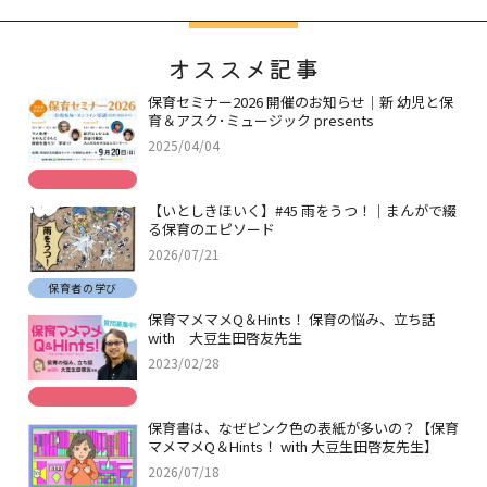
オススメ記事
保育セミナー2026 開催のお知らせ｜新 幼児と保
育＆アスク･ミュージック presents
2025/04/04
【いとしきほいく】#45 雨をうつ！｜まんがで綴
る保育のエピソード
2026/07/21
保育者の学び
保育マメマメQ＆Hints！ 保育の悩み、立ち話
with 大豆生田啓友先生
2023/02/28
保育書は、なぜピンク色の表紙が多いの？【保育
マメマメQ＆Hints！ with 大豆生田啓友先生】
2026/07/18