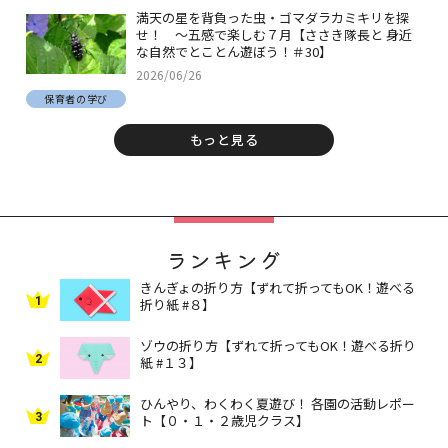
満天の星を背負った虫・ゴマダラカミキリを探
せ！ ～五感で楽しむ７月【ささき隊長と 身近
な自然でとことん遊ぼう！＃30】
2026/06/26
保育者の学び
もっと見る
ランキング
きんぎょの折り方【ずれて折ってもOK！遊べる
1
折り紙 #８】
ゾウの折り方【ずれて折ってもOK！遊べる折り
2
紙 #１３】
ひんやり、わくわく夏遊び！ 各園の活動レポー
3
ト【０・１・２歳児クラス】