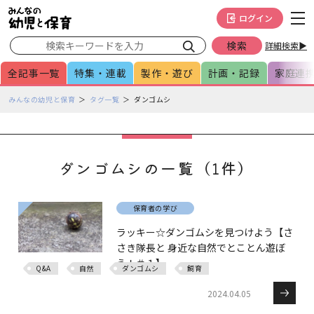
メインメニューをスキップして本文へ移動
フッターへ移動
ログイン
詳細検索▶
全記事一覧
特集・連載
製作・遊び
計画・記録
家庭連
ペ
みんなの幼児と保育
タグ一覧
ダンゴムシ
ー
ジ
の
本
ダンゴムシの一覧（1件）
文
で
す
保育者の学び
ラッキー☆ダンゴムシを見つけよう【さ
さき隊長と 身近な自然でとことん遊ぼ
う！＃１】
Q&A
自然
ダンゴムシ
飼育
2024.04.05