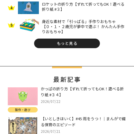
ロケットの折り方【ずれて折ってもOK！遊べる
4
折り紙 #３】
身近な素材で「引っぱる」手作りおもちゃ
5
【０・１・２歳児が夢中で遊ぶ！ かんたん手作
りおもちゃ】
もっと見る
最新記事
かっぱの折り方【ずれて折ってもOK！遊べる折
り紙 #３４】
2026/07/22
製作・遊び
【いとしきほいく】#45 雨をうつ！｜まんがで綴
る保育のエピソード
2026/07/21