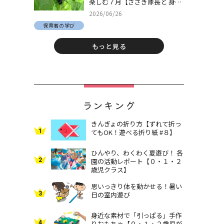
楽しむ７月【ささき隊長と 身近
な自然でとことん遊ぼう！＃
2026/06/26
30】
保育者の学び
もっと見る
ランキング
きんぎょの折り方【ずれて折っ
1
てもOK！遊べる折り紙 #８】
ひんやり、わくわく夏遊び！ 各
2
園の活動レポート【０・１・２
歳児クラス】
思いっきり体を動かせる！暑い
3
日の室内遊び
身近な素材で「引っぱる」手作
4
りおもちゃ【０・１・２歳児が