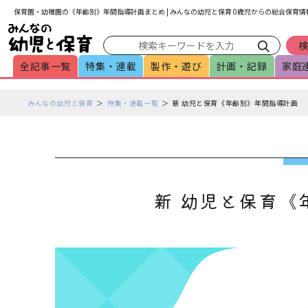
メインメニューをスキップして本文へ移動
フッターへ移動
保育園・幼稚園の《年齢別》年間指導計画まとめ | みんなの幼児と保育 0歳児からの総合保育
全記事一覧
特集・連載
製作・遊び
計画・記録
家庭
ペ
みんなの幼児と保育
特集・連載一覧
新 幼児と保育《年齢別》年間指導計画
ー
ジ
の
本
文
で
新 幼児と保育《
す