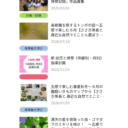
保育記録」作品募集
2025/03/01
計画・記録
長距離を旅するトンボの話～五
感で楽しむ８月【ささき隊長と
身近な自然でとことん遊ぼう！
＃32】
2026/07/10
保育者の学び
新 幼児と保育《年齢別・月別》
指導計画
2022/11/15
五感で楽しむ春夏秋冬～８月の
園庭いきものマップから【ささ
き隊長と 身近な自然でとことん
遊ぼう！＃31】
2026/07/03
保育者の学び
満天の星を背負った虫・ゴマダ
ラカミキリを探せ！ ～五感で