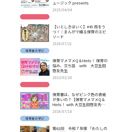
ュージック presents
2025/04/04
【いとしきほいく】#45 雨をう
つ！｜まんがで綴る保育のエピ
ソード
2026/07/21
保育者の学び
保育マメマメQ＆Hints！ 保育の
悩み、立ち話 with 大豆生田
啓友先生
2023/02/28
保育書は、なぜピンク色の表紙
が多いの？【保育マメマメQ＆
Hints！ with 大豆生田啓友先
生】
2026/07/18
保育者の学び
第61回 令和７年度 「わたしの