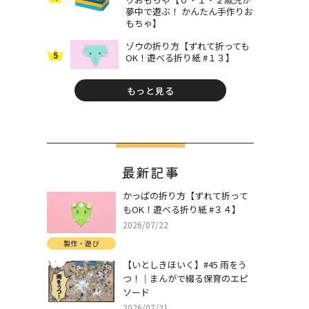
夢中で遊ぶ！ かんたん手作りお
もちゃ】
ゾウの折り方【ずれて折っても
5
OK！遊べる折り紙 #１３】
もっと見る
最新記事
かっぱの折り方【ずれて折って
もOK！遊べる折り紙 #３４】
2026/07/22
製作・遊び
【いとしきほいく】#45 雨をう
つ！｜まんがで綴る保育のエピ
ソード
2026/07/21