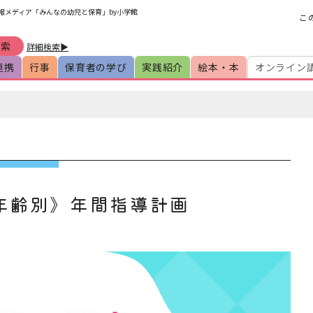
情報メディア「みんなの幼児と保育」by小学館
こ
詳細検索▶
連携
行事
保育者の学び
実践紹介
絵本・本
オンライン
年齢別》年間指導計画