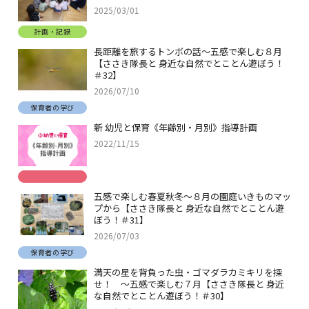
2025/03/01
計画・記録
長距離を旅するトンボの話～五感で楽しむ８月
【ささき隊長と 身近な自然でとことん遊ぼう！
＃32】
2026/07/10
保育者の学び
新 幼児と保育《年齢別・月別》指導計画
2022/11/15
五感で楽しむ春夏秋冬～８月の園庭いきものマッ
プから【ささき隊長と 身近な自然でとことん遊
ぼう！＃31】
2026/07/03
保育者の学び
満天の星を背負った虫・ゴマダラカミキリを探
せ！ ～五感で楽しむ７月【ささき隊長と 身近
な自然でとことん遊ぼう！＃30】