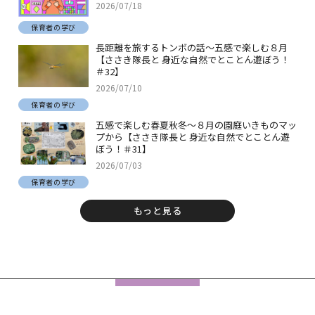
2026/07/18
保育者の学び
長距離を旅するトンボの話～五感で楽しむ８月
【ささき隊長と 身近な自然でとことん遊ぼう！
＃32】
2026/07/10
保育者の学び
五感で楽しむ春夏秋冬～８月の園庭いきものマッ
プから【ささき隊長と 身近な自然でとことん遊
ぼう！＃31】
2026/07/03
保育者の学び
もっと見る
フ
ッ