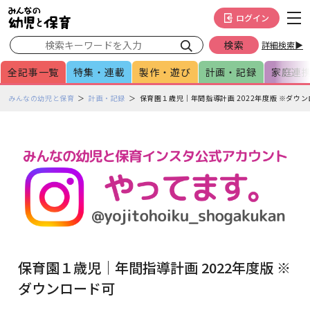
メインメニューをスキップして本文へ移動
フッターへ移動
ログイン
詳細検索▶
全記事一覧
特集・連載
製作・遊び
計画・記録
家庭連
ペ
みんなの幼児と保育
計画・記録
保育園１歳児｜年間指導計画 2022年度版 ※ダウ
ー
ジ
の
本
文
で
す
保育園１歳児｜年間指導計画 2022年度版 ※
ダウンロード可