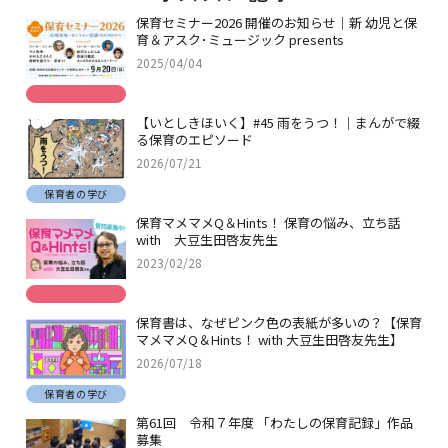
保育セミナー2026 開催のお知らせ｜新 幼児と保
育＆アスク･ミュージック presents
2025/04/04
【いとしきほいく】#45 雨をうつ！｜まんがで綴
る保育のエピソード
2026/07/21
保育者の学び
保育マメマメQ＆Hints！ 保育の悩み、立ち話
with 大豆生田啓友先生
2023/02/28
保育書は、なぜピンク色の表紙が多いの？【保育
マメマメQ＆Hints！ with 大豆生田啓友先生】
2026/07/18
保育者の学び
第61回 令和７年度 「わたしの保育記録」作品
募集