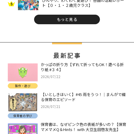
ひんやり、わくわく夏遊び！ 各園の活動レポー
5
ト【０・１・２歳児クラス】
もっと見る
最新記事
かっぱの折り方【ずれて折ってもOK！遊べる折
り紙 #３４】
2026/07/22
製作・遊び
【いとしきほいく】#45 雨をうつ！｜まんがで綴
る保育のエピソード
2026/07/21
保育者の学び
保育書は、なぜピンク色の表紙が多いの？【保育
マメマメQ＆Hints！ with 大豆生田啓友先生】