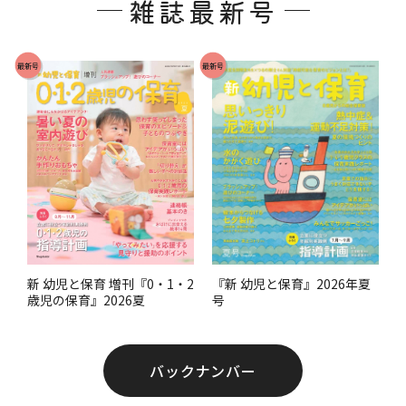
雑誌最新号
タ
ー
で
最新号
最新号
す
。
『新 幼児と保育』2026年夏
新 幼児と保育 増刊『0・1・2
号
歳児の保育』2026夏
バックナンバー