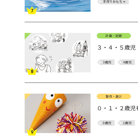
手作りおもちゃ
7
計画・記録
３・４・５歳児
3歳児
4歳児
8
製作・遊び
０・１・２歳児も
0歳児
1歳児
9