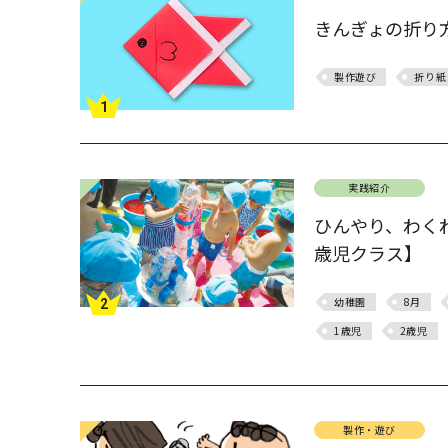
きんぎょの折り
製作遊び
折り紙
1
実践紹介
ひんやり、わく
歳児クラス】
幼稚園
8月
2
1歳児
2歳児
製作・遊び