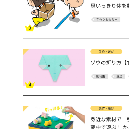
思いっきり体を
手作りおもちゃ
3
製作・遊び
ゾウの折り方【ず
動物園
遠足
4
製作・遊び
身近な素材で「
夢中で遊ぶ！ 