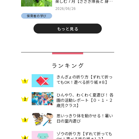
楽しむ７月【ささき隊長と 身近
な自然でとことん遊ぼう！＃
2026/06/26
30】
保育者の学び
もっと見る
ランキング
きんぎょの折り方【ずれて折っ
1
てもOK！遊べる折り紙 #８】
ひんやり、わくわく夏遊び！ 各
2
園の活動レポート【０・１・２
歳児クラス】
思いっきり体を動かせる！暑い
3
日の室内遊び
ゾウの折り方【ずれて折っても
4
OK！遊べる折り紙 #１３】