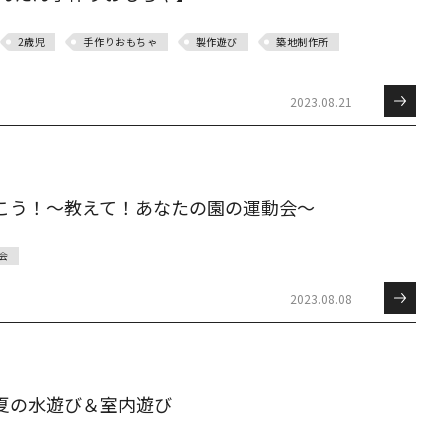
2歳児
手作りおもちゃ
製作遊び
築地制作所
2023.08.21
こう！～教えて！あなたの園の運動会～
会
2023.08.08
夏の水遊び＆室内遊び