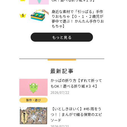
身近な素材で「引っぱる」手作
5
りおもちゃ【０・１・２歳児が
夢中で遊ぶ！ かんたん手作りお
もちゃ】
もっと見る
最新記事
かっぱの折り方【ずれて折って
もOK！遊べる折り紙 #３４】
2026/07/22
製作・遊び
【いとしきほいく】#45 雨をう
つ！｜まんがで綴る保育のエピ
ソード
2026/07/21