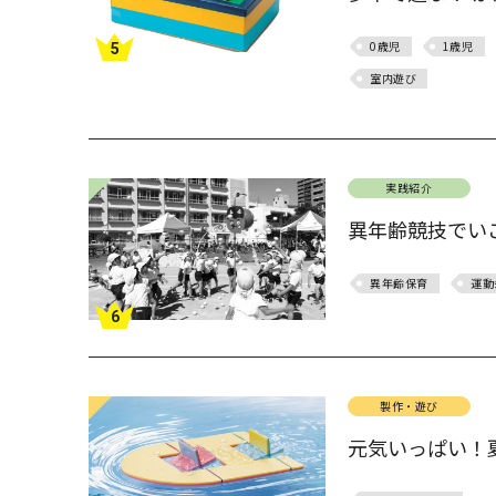
0歳児
1歳児
5
室内遊び
実践紹介
異年齢競技でい
異年齢保育
運動
6
製作・遊び
元気いっぱい！