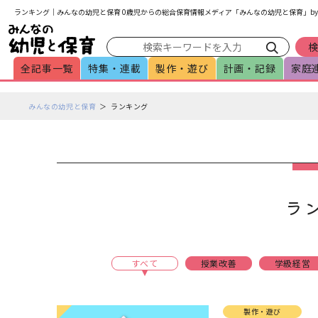
メインメニューをスキップして本文へ移動
フッターへ移動
ランキング｜みんなの幼児と保育 0歳児からの総合保育情報メディア「みんなの幼児と保育」b
全記事一覧
特集・連載
製作・遊び
計画・記録
家庭
ペ
みんなの幼児と保育
ランキング
ー
ジ
の
本
文
で
ラ
す
すべて
授業改善
学級経営
製作・遊び