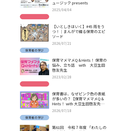
ュージック presents
2025/04/04
【いとしきほいく】#45 雨をう
つ！｜まんがで綴る保育のエピ
ソード
2026/07/21
保育者の学び
保育マメマメQ＆Hints！ 保育の
悩み、立ち話 with 大豆生田
啓友先生
2023/02/28
保育書は、なぜピンク色の表紙
が多いの？【保育マメマメQ＆
Hints！ with 大豆生田啓友先
生】
2026/07/18
保育者の学び
第61回 令和７年度 「わたしの