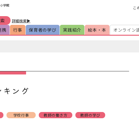
y小学館
こ
詳細検索▶
連携
行事
保育者の学び
実践紹介
絵本・本
オンライン
ンキング
学校行事
教師の働き方
教師の学び