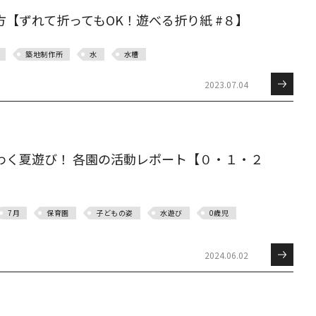
方【ずれて折ってもOK！遊べる折り紙 #８】
築地制作所
水
水槽
2023.07.04
わく夏遊び！ 各園の活動レポート【０・１・２
7月
保育園
子どもの姿
水遊び
0歳児
2024.06.02