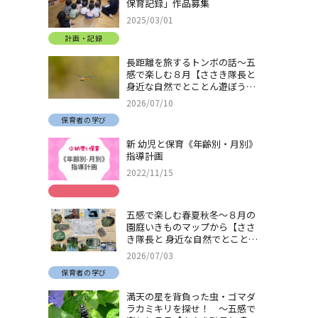
保育記録」作品募集
2025/03/01
計画・記録
長距離を旅するトンボの話～五
感で楽しむ８月【ささき隊長と
身近な自然でとことん遊ぼう！
＃32】
2026/07/10
保育者の学び
新 幼児と保育《年齢別・月別》
指導計画
2022/11/15
五感で楽しむ春夏秋冬～８月の
園庭いきものマップから【ささ
き隊長と 身近な自然でとことん
遊ぼう！＃31】
2026/07/03
保育者の学び
満天の星を背負った虫・ゴマダ
ラカミキリを探せ！ ～五感で