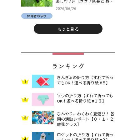
楽しむ７月【ささき隊長と 身近
な自然でとことん遊ぼう！＃
2026/06/26
30】
保育者の学び
もっと見る
ランキング
きんぎょの折り方【ずれて折っ
1
てもOK！遊べる折り紙 #８】
ゾウの折り方【ずれて折っても
2
OK！遊べる折り紙 #１３】
ひんやり、わくわく夏遊び！ 各
3
園の活動レポート【０・１・２
歳児クラス】
ロケットの折り方【ずれて折っ
4
てもOK！遊べる折り紙 #３】