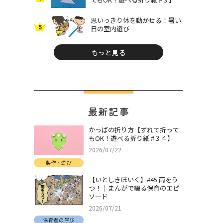
思いっきり体を動かせる！暑い
5
日の室内遊び
もっと見る
最新記事
かっぱの折り方【ずれて折って
もOK！遊べる折り紙 #３４】
2026/07/22
製作・遊び
【いとしきほいく】#45 雨をう
つ！｜まんがで綴る保育のエピ
ソード
2026/07/21
保育者の学び