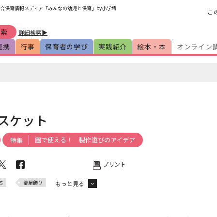
合保育情報メディア「みんなの幼児と保育」by小学館
こ
詳細検索▶
連携
行事
保育者の学び
実践紹介
絵本・本
オンライン
スケット
園で使える！ 製作遊びのアイデア
特集
プリント
芯
部屋飾り
もっと見る