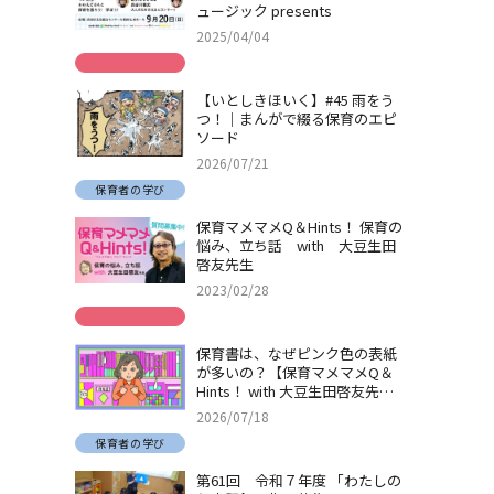
ュージック presents
2025/04/04
【いとしきほいく】#45 雨をう
つ！｜まんがで綴る保育のエピ
ソード
2026/07/21
保育者の学び
保育マメマメQ＆Hints！ 保育の
悩み、立ち話 with 大豆生田
啓友先生
2023/02/28
保育書は、なぜピンク色の表紙
が多いの？【保育マメマメQ＆
Hints！ with 大豆生田啓友先
生】
2026/07/18
保育者の学び
第61回 令和７年度 「わたしの