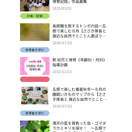
保育記録」作品募集
2025/03/01
計画・記録
長距離を旅するトンボの話～五
感で楽しむ８月【ささき隊長と
身近な自然でとことん遊ぼう！
＃32】
2026/07/10
保育者の学び
新 幼児と保育《年齢別・月別》
指導計画
2022/11/15
五感で楽しむ春夏秋冬～８月の
園庭いきものマップから【ささ
き隊長と 身近な自然でとことん
遊ぼう！＃31】
2026/07/03
保育者の学び
満天の星を背負った虫・ゴマダ
ラカミキリを探せ！ ～五感で