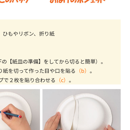
、ひもやリボン、折り紙
下の【紙皿の準備】をしてから切ると簡単）。
り紙を切って作った目や口を貼る
（b）
。
プで２枚を貼り合わせる
（c）
。