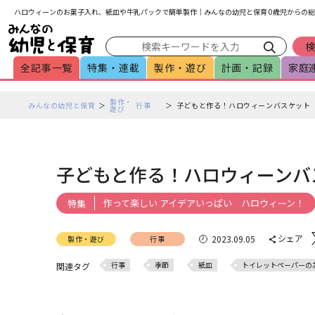
メインメニューをスキップして本文へ移動
フッターへ移動
ハロウィーンのお菓子入れ、紙皿や牛乳パックで簡単製作｜みんなの幼児と保育 0歳児からの総
全記事一覧
特集・連載
製作・遊び
計画・記録
家庭
ペ
製作・
みんなの幼児と保育
行事
子どもと作る！ハロウィーンバスケット
遊び
ー
ジ
の
本
子どもと作る！ハロウィーンバ
文
で
作って楽しい アイデアいっぱい ハロウィーン！
特集
す
シェア
2023.09.05
製作・遊び
行事
行事
季節
紙皿
トイレットペーパーの
関連タグ
9月
ハロウィン
手作りおもちゃ
製作遊び