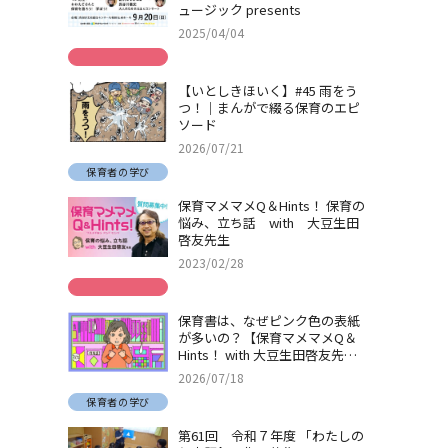
ュージック presents
2025/04/04
【いとしきほいく】#45 雨をう
つ！｜まんがで綴る保育のエピ
ソード
2026/07/21
保育者の学び
保育マメマメQ＆Hints！ 保育の
悩み、立ち話 with 大豆生田
啓友先生
2023/02/28
保育書は、なぜピンク色の表紙
が多いの？【保育マメマメQ＆
Hints！ with 大豆生田啓友先
生】
2026/07/18
保育者の学び
第61回 令和７年度 「わたしの