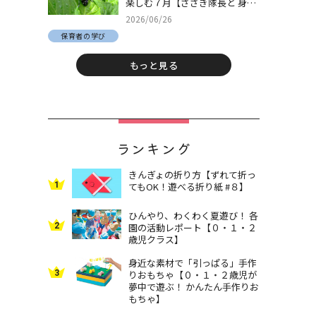
楽しむ７月【ささき隊長と 身近
な自然でとことん遊ぼう！＃
2026/06/26
30】
保育者の学び
もっと見る
ランキング
きんぎょの折り方【ずれて折っ
1
てもOK！遊べる折り紙 #８】
ひんやり、わくわく夏遊び！ 各
2
園の活動レポート【０・１・２
歳児クラス】
身近な素材で「引っぱる」手作
3
りおもちゃ【０・１・２歳児が
夢中で遊ぶ！ かんたん手作りお
もちゃ】