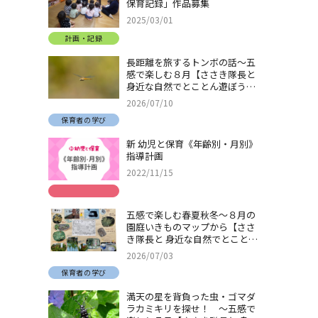
保育記録」作品募集
2025/03/01
計画・記録
長距離を旅するトンボの話～五
感で楽しむ８月【ささき隊長と
身近な自然でとことん遊ぼう！
＃32】
2026/07/10
保育者の学び
新 幼児と保育《年齢別・月別》
指導計画
2022/11/15
五感で楽しむ春夏秋冬～８月の
園庭いきものマップから【ささ
き隊長と 身近な自然でとことん
遊ぼう！＃31】
2026/07/03
保育者の学び
満天の星を背負った虫・ゴマダ
ラカミキリを探せ！ ～五感で