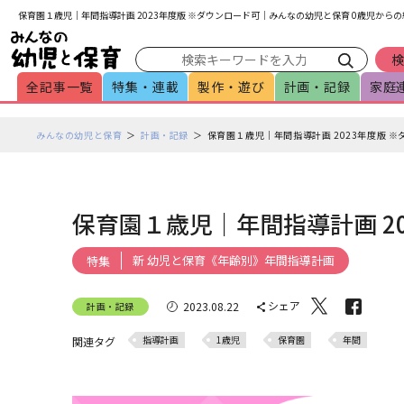
メインメニューをスキップして本文へ移動
フッターへ移動
保育園１歳児｜年間指導計画 2023年度版 ※ダウンロード可｜みんなの幼児と保育 0歳児から
全記事一覧
特集・連載
製作・遊び
計画・記録
家庭
ペ
みんなの幼児と保育
計画・記録
保育園１歳児｜年間指導計画 2023年度版 
ー
ジ
の
本
保育園１歳児｜年間指導計画 2
文
で
新 幼児と保育《年齢別》年間指導計画
特集
す
シェア
2023.08.22
計画・記録
指導計画
1歳児
保育園
年間
関連タグ