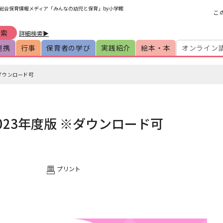
の総合保育情報メディア「みんなの幼児と保育」by小学館
こ
詳細検索▶
連携
行事
保育者の学び
実践紹介
絵本・本
オンライン
※ダウンロード可
023年度版 ※ダウンロード可
プリント