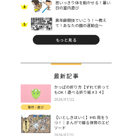
思いっきり体を動かせる！暑い
4
日の室内遊び
異年齢競技でいこう！～教え
5
て！あなたの園の運動会～
もっと見る
最新記事
かっぱの折り方【ずれて折って
もOK！遊べる折り紙 #３４】
2026/07/22
製作・遊び
【いとしきほいく】#45 雨をう
つ！｜まんがで綴る保育のエピ
ソード
2026/07/21