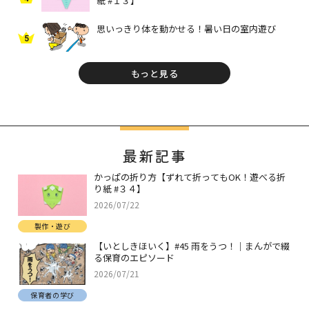
紙 #１３】
思いっきり体を動かせる！暑い日の室内遊び
5
もっと見る
最新記事
かっぱの折り方【ずれて折ってもOK！遊べる折
り紙 #３４】
2026/07/22
製作・遊び
【いとしきほいく】#45 雨をうつ！｜まんがで綴
る保育のエピソード
2026/07/21
保育者の学び