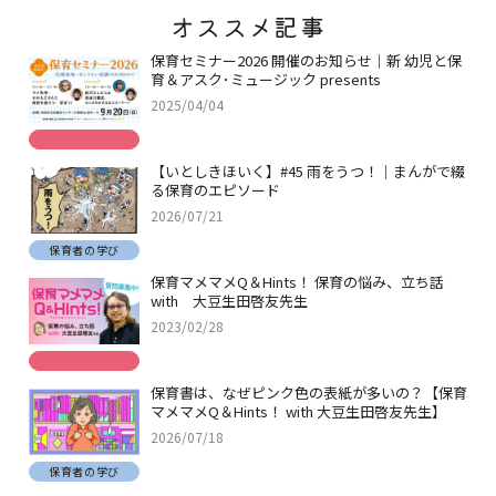
オススメ記事
保育セミナー2026 開催のお知らせ｜新 幼児と保
育＆アスク･ミュージック presents
2025/04/04
【いとしきほいく】#45 雨をうつ！｜まんがで綴
る保育のエピソード
2026/07/21
保育者の学び
保育マメマメQ＆Hints！ 保育の悩み、立ち話
with 大豆生田啓友先生
2023/02/28
保育書は、なぜピンク色の表紙が多いの？【保育
マメマメQ＆Hints！ with 大豆生田啓友先生】
2026/07/18
保育者の学び