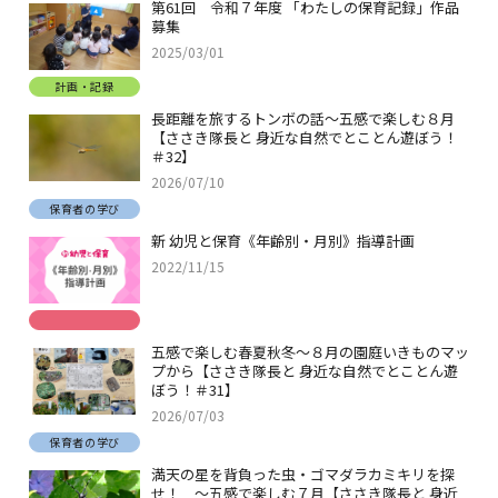
第61回 令和７年度 「わたしの保育記録」作品
募集
2025/03/01
計画・記録
長距離を旅するトンボの話～五感で楽しむ８月
【ささき隊長と 身近な自然でとことん遊ぼう！
＃32】
2026/07/10
保育者の学び
新 幼児と保育《年齢別・月別》指導計画
2022/11/15
五感で楽しむ春夏秋冬～８月の園庭いきものマッ
プから【ささき隊長と 身近な自然でとことん遊
ぼう！＃31】
2026/07/03
保育者の学び
満天の星を背負った虫・ゴマダラカミキリを探
せ！ ～五感で楽しむ７月【ささき隊長と 身近