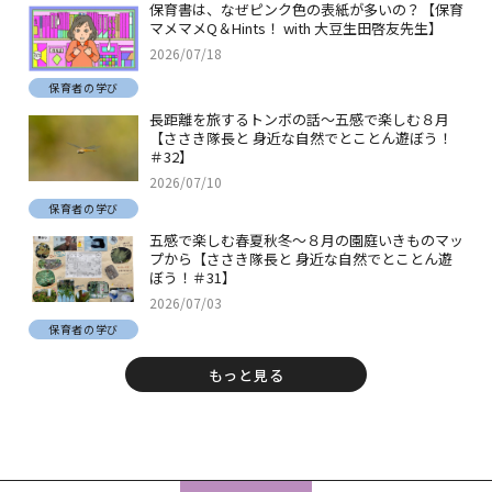
保育書は、なぜピンク色の表紙が多いの？【保育
マメマメQ＆Hints！ with 大豆生田啓友先生】
2026/07/18
保育者の学び
長距離を旅するトンボの話～五感で楽しむ８月
【ささき隊長と 身近な自然でとことん遊ぼう！
＃32】
2026/07/10
保育者の学び
五感で楽しむ春夏秋冬～８月の園庭いきものマッ
プから【ささき隊長と 身近な自然でとことん遊
ぼう！＃31】
2026/07/03
保育者の学び
もっと見る