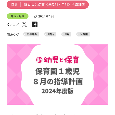
新 幼児と保育《年齢別・月別》指導計画
特集
2024.07.26
計画・記録
シェア
指導計画
1歳児
8月
保育園
関連タグ