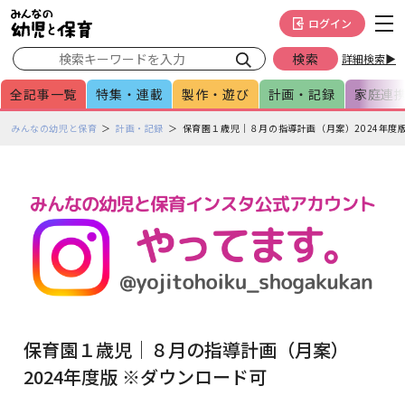
メインメニューをスキップして本文へ移動
フッターへ移動
ログイン
詳細検索▶
全記事一覧
特集・連載
製作・遊び
計画・記録
家庭連
ペ
みんなの幼児と保育
計画・記録
保育園１歳児｜８月の指導計画（月案）2024年度
ー
ジ
の
本
文
で
す
保育園１歳児｜８月の指導計画（月案）
2024年度版 ※ダウンロード可