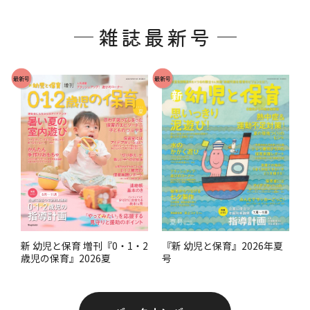
フ
ッ
雑誌最新号
タ
ー
で
最新号
最新号
す
。
『新 幼児と保育』2026年夏
新 幼児と保育 増刊『0・1・2
号
歳児の保育』2026夏