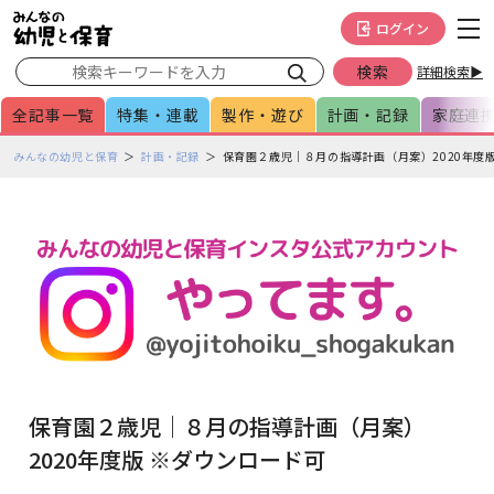
メインメニューをスキップして本文へ移動
フッターへ移動
ログイン
詳細検索▶
全記事一覧
特集・連載
製作・遊び
計画・記録
家庭連
ペ
みんなの幼児と保育
計画・記録
保育園２歳児｜８月の指導計画（月案）2020年度
ー
ジ
の
本
文
で
す
保育園２歳児｜８月の指導計画（月案）
2020年度版 ※ダウンロード可