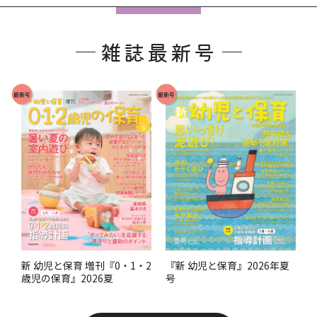
フ
ッ
雑誌最新号
タ
ー
で
最新号
最新号
す
。
『新 幼児と保育』2026年夏
新 幼児と保育 増刊『0・1・2
号
歳児の保育』2026夏