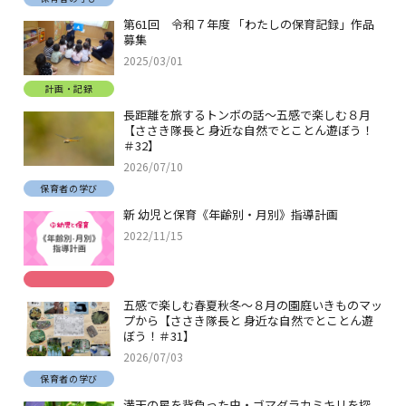
第61回 令和７年度 「わたしの保育記録」作品
募集
2025/03/01
計画・記録
長距離を旅するトンボの話～五感で楽しむ８月
【ささき隊長と 身近な自然でとことん遊ぼう！
＃32】
2026/07/10
保育者の学び
新 幼児と保育《年齢別・月別》指導計画
2022/11/15
五感で楽しむ春夏秋冬～８月の園庭いきものマッ
プから【ささき隊長と 身近な自然でとことん遊
ぼう！＃31】
2026/07/03
保育者の学び
満天の星を背負った虫・ゴマダラカミキリを探