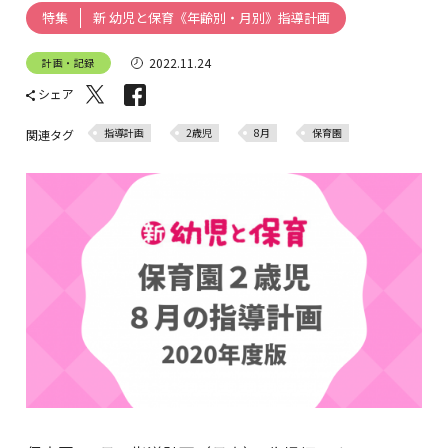
新 幼児と保育《年齢別・月別》指導計画
特集
2022.11.24
計画・記録
シェア
指導計画
2歳児
8月
保育園
関連タグ