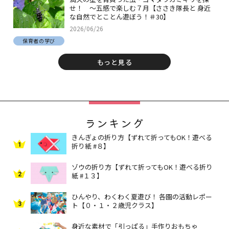
せ！ ～五感で楽しむ７月【ささき隊長と 身近
な自然でとことん遊ぼう！＃30】
2026/06/26
保育者の学び
もっと見る
ランキング
きんぎょの折り方【ずれて折ってもOK！遊べる
1
折り紙 #８】
ゾウの折り方【ずれて折ってもOK！遊べる折り
2
紙 #１３】
ひんやり、わくわく夏遊び！ 各園の活動レポー
3
ト【０・１・２歳児クラス】
身近な素材で「引っぱる」手作りおもちゃ