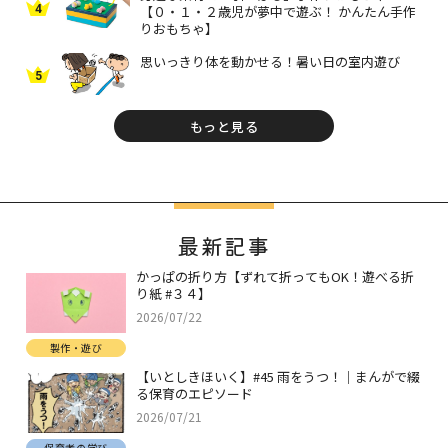
4
【０・１・２歳児が夢中で遊ぶ！ かんたん手作
りおもちゃ】
思いっきり体を動かせる！暑い日の室内遊び
5
もっと見る
最新記事
かっぱの折り方【ずれて折ってもOK！遊べる折
り紙 #３４】
2026/07/22
製作・遊び
【いとしきほいく】#45 雨をうつ！｜まんがで綴
る保育のエピソード
2026/07/21
保育者の学び