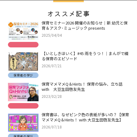
オススメ記事
保育セミナー2026 開催のお知らせ｜新 幼児と保
育＆アスク･ミュージック presents
2025/04/04
【いとしきほいく】#45 雨をうつ！｜まんがで綴
る保育のエピソード
2026/07/21
保育者の学び
保育マメマメQ＆Hints！ 保育の悩み、立ち話
with 大豆生田啓友先生
2023/02/28
保育書は、なぜピンク色の表紙が多いの？【保育
マメマメQ＆Hints！ with 大豆生田啓友先生】
2026/07/18
保育者の学び