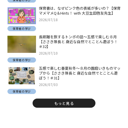
保育書は、なぜピンク色の表紙が多いの？【保育
マメマメQ＆Hints！ with 大豆生田啓友先生】
2026/07/18
保育者の学び
長距離を旅するトンボの話～五感で楽しむ８月
【ささき隊長と 身近な自然でとことん遊ぼう！
＃32】
2026/07/10
保育者の学び
五感で楽しむ春夏秋冬～８月の園庭いきものマッ
プから【ささき隊長と 身近な自然でとことん遊
ぼう！＃31】
2026/07/03
保育者の学び
もっと見る