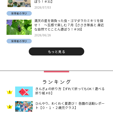
ぼう！＃31】
2026/07/03
保育者の学び
満天の星を背負った虫・ゴマダラカミキリを探
せ！ ～五感で楽しむ７月【ささき隊長と 身近
な自然でとことん遊ぼう！＃30】
2026/06/26
保育者の学び
もっと見る
ランキング
きんぎょの折り方【ずれて折ってもOK！遊べる
1
折り紙 #８】
ひんやり、わくわく夏遊び！ 各園の活動レポー
2
ト【０・１・２歳児クラス】