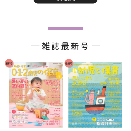
フ
ッ
雑誌最新号
タ
ー
で
最新号
最新号
す
。