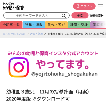
メインメニューをスキップして本文へ移動
フッターへ移動
ログイン
詳細検索▶
全記事一覧
特集・連載
製作・遊び
計画・記録
家庭連
ペ
みんなの幼児と保育
計画・記録
幼稚園３歳児｜11月の指導計画（月案）2020年度
ー
ジ
の
本
文
で
す
幼稚園３歳児｜11月の指導計画（月案）
2020年度版 ※ダウンロード可