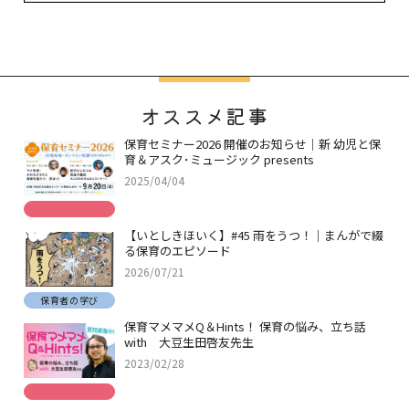
オススメ記事
保育セミナー2026 開催のお知らせ｜新 幼児と保
育＆アスク･ミュージック presents
2025/04/04
【いとしきほいく】#45 雨をうつ！｜まんがで綴
る保育のエピソード
2026/07/21
保育者の学び
保育マメマメQ＆Hints！ 保育の悩み、立ち話
with 大豆生田啓友先生
2023/02/28