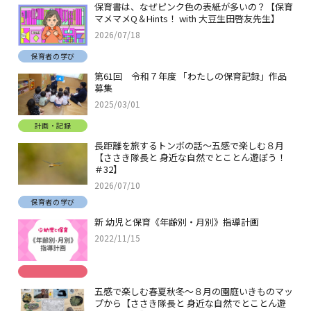
保育書は、なぜピンク色の表紙が多いの？【保育
マメマメQ＆Hints！ with 大豆生田啓友先生】
2026/07/18
保育者の学び
第61回 令和７年度 「わたしの保育記録」作品
募集
2025/03/01
計画・記録
長距離を旅するトンボの話～五感で楽しむ８月
【ささき隊長と 身近な自然でとことん遊ぼう！
＃32】
2026/07/10
保育者の学び
新 幼児と保育《年齢別・月別》指導計画
2022/11/15
五感で楽しむ春夏秋冬～８月の園庭いきものマッ
プから【ささき隊長と 身近な自然でとことん遊