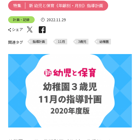
新 幼児と保育《年齢別・月別》指導計画
特集
2022.11.29
計画・記録
シェア
指導計画
11月
3歳児
幼稚園
関連タグ