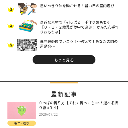
思いっきり体を動かせる！暑い日の室内遊び
3
身近な素材で「引っぱる」手作りおもちゃ
4
【０・１・２歳児が夢中で遊ぶ！ かんたん手作
りおもちゃ】
異年齢競技でいこう！～教えて！あなたの園の
5
運動会～
もっと見る
最新記事
かっぱの折り方【ずれて折ってもOK！遊べる折
り紙 #３４】
2026/07/22
製作・遊び