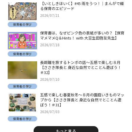
【いとしきほいく】#45 雨をうつ！｜まんがで綴
る保育のエピソード
2026/07/21
保育者の学び
保育書は、なぜピンク色の表紙が多いの？【保育
マメマメQ＆Hints！ with 大豆生田啓友先生】
2026/07/18
保育者の学び
長距離を旅するトンボの話～五感で楽しむ８月
【ささき隊長と 身近な自然でとことん遊ぼう！
＃32】
2026/07/10
保育者の学び
五感で楽しむ春夏秋冬～８月の園庭いきものマッ
プから【ささき隊長と 身近な自然でとことん遊
ぼう！＃31】
2026/07/03
保育者の学び
もっと見る