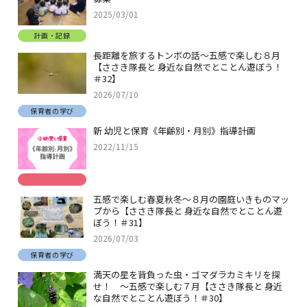
2025/03/01
計画・記録
長距離を旅するトンボの話～五感で楽しむ８月
【ささき隊長と 身近な自然でとことん遊ぼう！
＃32】
2026/07/10
保育者の学び
新 幼児と保育《年齢別・月別》指導計画
2022/11/15
五感で楽しむ春夏秋冬～８月の園庭いきものマッ
プから【ささき隊長と 身近な自然でとことん遊
ぼう！＃31】
2026/07/03
保育者の学び
満天の星を背負った虫・ゴマダラカミキリを探
せ！ ～五感で楽しむ７月【ささき隊長と 身近
な自然でとことん遊ぼう！＃30】