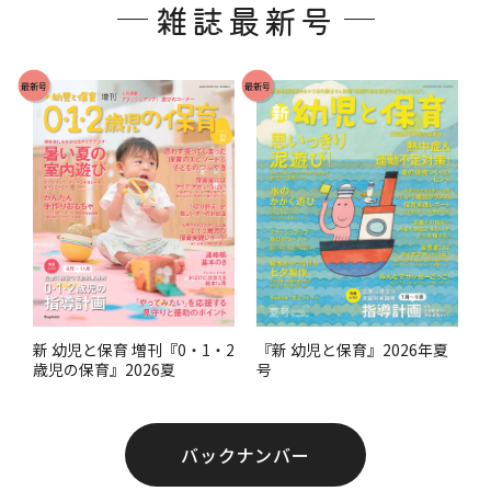
雑誌最新号
タ
ー
で
最新号
最新号
す
。
『新 幼児と保育』2026年夏
新 幼児と保育 増刊『0・1・2
号
歳児の保育』2026夏
バックナンバー