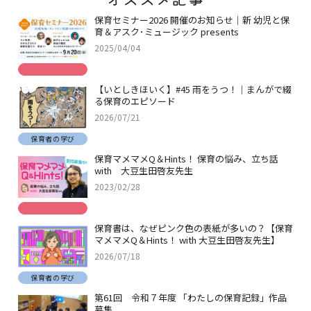
保育セミナー2026 開催のお知らせ｜新 幼児と保
育＆アスク･ミュージック presents
2025/04/04
【いとしきほいく】#45 雨をうつ！｜まんがで綴
る保育のエピソード
2026/07/21
保育者の学び
保育マメマメQ＆Hints！ 保育の悩み、立ち話
with 大豆生田啓友先生
2023/02/28
保育書は、なぜピンク色の表紙が多いの？【保育
マメマメQ＆Hints！ with 大豆生田啓友先生】
2026/07/18
保育者の学び
第61回 令和７年度 「わたしの保育記録」作品
募集