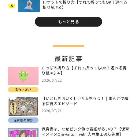
ロケットの折り方【ずれて折ってもOK！遊べる
5
折り紙 #３】
もっと見る
最新記事
かっぱの折り方【ずれて折ってもOK！遊べる折
り紙 #３４】
2026/07/22
製作・遊び
【いとしきほいく】#45 雨をうつ！｜まんがで綴
る保育のエピソード
2026/07/21
保育者の学び
保育書は、なぜピンク色の表紙が多いの？【保育
マメマメQ＆Hints！ with 大豆生田啓友先生】