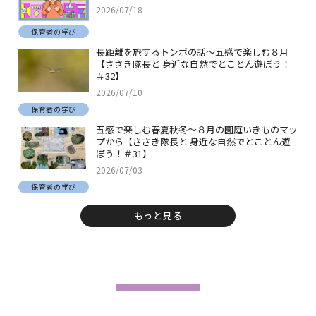
2026/07/18
保育者の学び
長距離を旅するトンボの話～五感で楽しむ８月
【ささき隊長と 身近な自然でとことん遊ぼう！
＃32】
2026/07/10
保育者の学び
五感で楽しむ春夏秋冬～８月の園庭いきものマッ
プから【ささき隊長と 身近な自然でとことん遊
ぼう！＃31】
2026/07/03
保育者の学び
もっと見る
フ
ッ