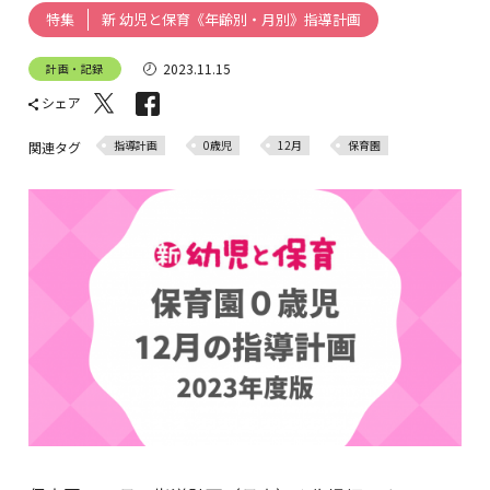
新 幼児と保育《年齢別・月別》指導計画
特集
2023.11.15
計画・記録
シェア
指導計画
0歳児
12月
保育園
関連タグ