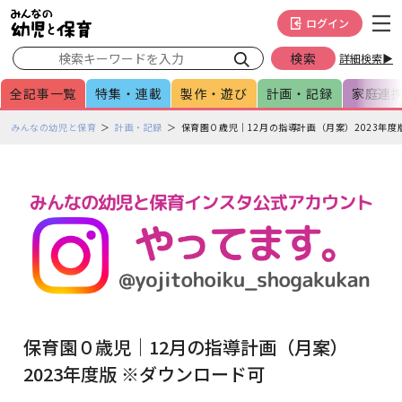
メインメニューをスキップして本文へ移動
フッターへ移動
ログイン
詳細検索▶
全記事一覧
特集・連載
製作・遊び
計画・記録
家庭連
ペ
みんなの幼児と保育
計画・記録
保育園０歳児｜12月の指導計画（月案）2023年度
ー
ジ
の
本
文
で
す
保育園０歳児｜12月の指導計画（月案）
2023年度版 ※ダウンロード可