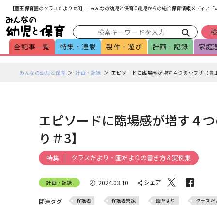
メインメニューをスキップして本文へ移動
フッターへ移動
【豊玉保育園のクラスだより＃3】｜みんなの幼児と保育 0歳児からの総合保育情報メディア「
全記事一覧
特集・連載
製作・遊び
計画・記録
家庭
ペ
みんなの幼児と保育
計画・記録
エピソードに臨場感が増す４つの小ワザ【豊
ー
ジ
の
本
エピソードに臨場感が増す４つ
文
り＃3】
で
す
クラスだより・園だよりの書き方＆実例集
特集
シェア
2024.03.10
計画・記録
保護者
保護者支援
園だより
クラスだ
関連タグ