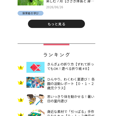
楽しむ７月【ささき隊長と 身近
な自然でとことん遊ぼう！＃
2026/06/26
30】
保育者の学び
もっと見る
ランキング
きんぎょの折り方【ずれて折っ
1
てもOK！遊べる折り紙 #８】
ひんやり、わくわく夏遊び！ 各
2
園の活動レポート【０・１・２
歳児クラス】
思いっきり体を動かせる！暑い
3
日の室内遊び
身近な素材で「引っぱる」手作
4
りおもちゃ【０・１・２歳児が