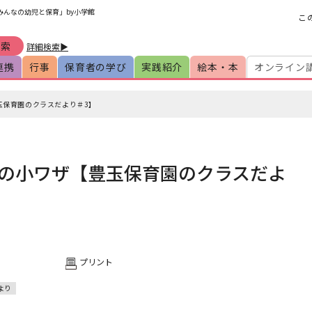
みんなの幼児と保育」by小学館
こ
詳細検索▶
連携
行事
保育者の学び
実践紹介
絵本・本
オンライン
玉保育園のクラスだより＃3】
の小ワザ【豊玉保育園のクラスだよ
プリント
より