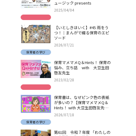
ュージック presents
2025/04/04
【いとしきほいく】#45 雨をう
つ！｜まんがで綴る保育のエピ
ソード
2026/07/21
保育者の学び
保育マメマメQ＆Hints！ 保育の
悩み、立ち話 with 大豆生田
啓友先生
2023/02/28
保育書は、なぜピンク色の表紙
が多いの？【保育マメマメQ＆
Hints！ with 大豆生田啓友先
生】
2026/07/18
保育者の学び
第61回 令和７年度 「わたしの