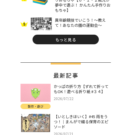
夢中で遊ぶ！ かんたん手作りお
もちゃ】
異年齢競技でいこう！～教え
5
て！あなたの園の運動会～
もっと見る
最新記事
かっぱの折り方【ずれて折って
もOK！遊べる折り紙 #３４】
2026/07/22
製作・遊び
【いとしきほいく】#45 雨をう
つ！｜まんがで綴る保育のエピ
ソード
2026/07/21