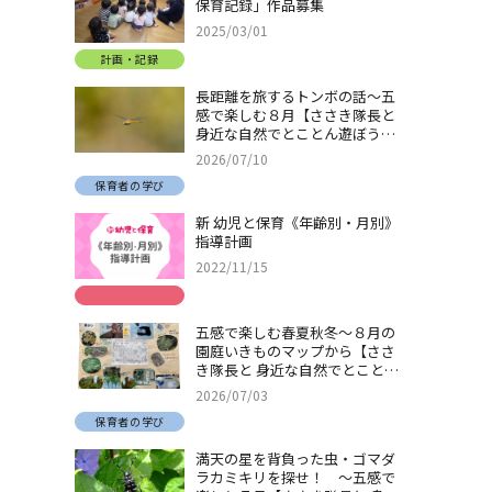
保育記録」作品募集
2025/03/01
計画・記録
長距離を旅するトンボの話～五
感で楽しむ８月【ささき隊長と
身近な自然でとことん遊ぼう！
＃32】
2026/07/10
保育者の学び
新 幼児と保育《年齢別・月別》
指導計画
2022/11/15
五感で楽しむ春夏秋冬～８月の
園庭いきものマップから【ささ
き隊長と 身近な自然でとことん
遊ぼう！＃31】
2026/07/03
保育者の学び
満天の星を背負った虫・ゴマダ
ラカミキリを探せ！ ～五感で