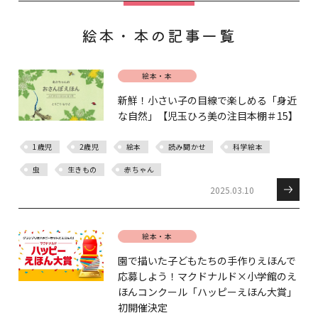
絵本・本の記事一覧
絵本・本
新鮮！小さい子の目線で楽しめる「身近
な自然」【児玉ひろ美の注目本棚＃15】
1歳児
2歳児
絵本
読み聞かせ
科学絵本
虫
生きもの
赤ちゃん
2025.03.10
絵本・本
園で描いた子どもたちの手作りえほんで
応募しよう！マクドナルド×小学館のえ
ほんコンクール「ハッピーえほん大賞」
初開催決定