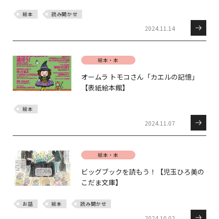
絵本
読み聞かせ
2024.11.14
絵本・本
オームラ トモコさん「カエルの記憶」
【表紙絵本館】
絵本
2024.11.07
絵本・本
ビッグブックを読もう！【児玉ひろ美の
こだま文庫】
お話
絵本
読み聞かせ
2024.10.02