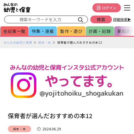
メインメニューをスキップして本文へ移動
フッターへ移動
ログイン
詳細検索▶
全記事一覧
特集・連載
製作・遊び
計画・記録
家庭連
ペ
みんなの幼児と保育
絵本・本
保育者が選んだおすすめの本12
ー
ジ
の
本
文
で
す
保育者が選んだおすすめの本12
2024.06.29
絵本・本