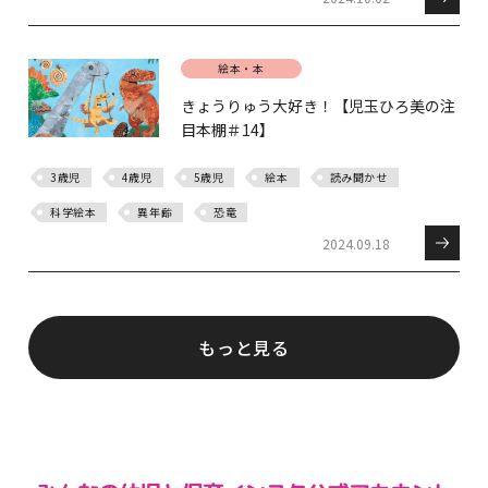
絵本・本
きょうりゅう大好き！【児玉ひろ美の注
目本棚＃14】
3歳児
4歳児
5歳児
絵本
読み聞かせ
科学絵本
異年齢
恐竜
2024.09.18
もっと見る