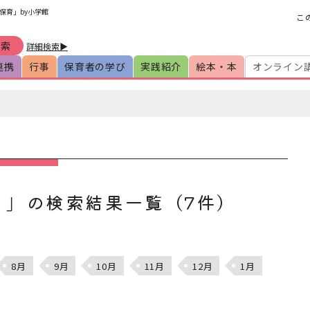
保育」by小学館
こ
詳細検索▶
連携
行事
保育者の学び
実践紹介
絵本・本
オンライン
月」の検索結果一覧（7件）
8月
9月
10月
11月
12月
1月