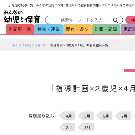
メインメニューをスキップして本文へ移動
フッターへ移動
「」を含む記事一覧｜みんなの幼児と保育 0歳児からの総合保育情報メディア「みんなの幼児と
全記事一覧
特集・連載
製作・遊び
計画・記録
家庭
ペ
みんなの幼児と保育
「指導計画×2歳児×4月」の検索結果一覧
ー
ジ
の
本
文
で
「指導計画×2歳児×4
す
月別絞り込み：
4月
5月
6月
7月
2月
3月