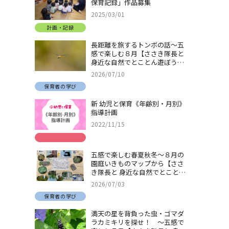
保育記録」作品募集
2025/03/01
計画・記録
長距離を旅するトンボの話～五
感で楽しむ８月【ささき隊長と
身近な自然でとことん遊ぼう！
＃32】
2026/07/10
保育者の学び
新 幼児と保育《年齢別・月別》
指導計画
2022/11/15
五感で楽しむ春夏秋冬～８月の
園庭いきものマップから【ささ
き隊長と 身近な自然でとことん
遊ぼう！＃31】
2026/07/03
保育者の学び
満天の星を背負った虫・ゴマダ
ラカミキリを探せ！ ～五感で