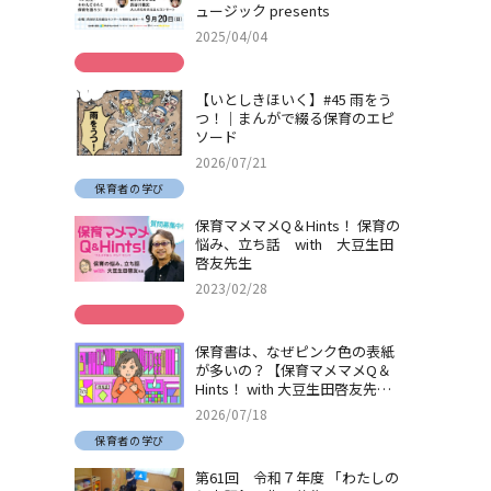
ュージック presents
2025/04/04
【いとしきほいく】#45 雨をう
つ！｜まんがで綴る保育のエピ
ソード
2026/07/21
保育者の学び
保育マメマメQ＆Hints！ 保育の
悩み、立ち話 with 大豆生田
啓友先生
2023/02/28
保育書は、なぜピンク色の表紙
が多いの？【保育マメマメQ＆
Hints！ with 大豆生田啓友先
生】
2026/07/18
保育者の学び
第61回 令和７年度 「わたしの