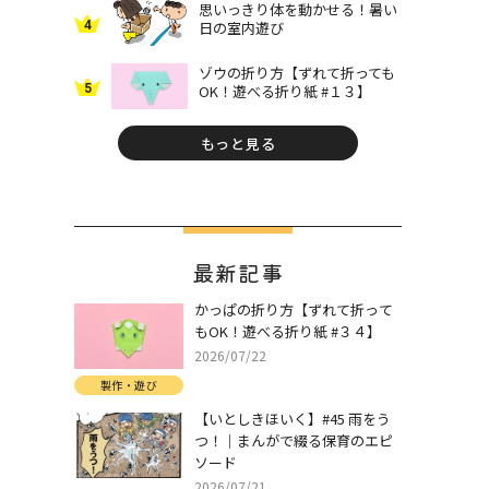
思いっきり体を動かせる！暑い
4
日の室内遊び
ゾウの折り方【ずれて折っても
5
OK！遊べる折り紙 #１３】
もっと見る
最新記事
かっぱの折り方【ずれて折って
もOK！遊べる折り紙 #３４】
2026/07/22
製作・遊び
【いとしきほいく】#45 雨をう
つ！｜まんがで綴る保育のエピ
ソード
2026/07/21