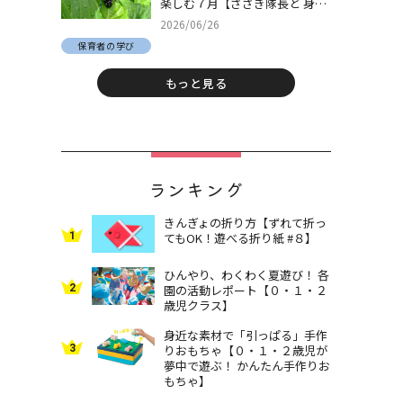
楽しむ７月【ささき隊長と 身近
な自然でとことん遊ぼう！＃
2026/06/26
30】
保育者の学び
もっと見る
ランキング
きんぎょの折り方【ずれて折っ
1
てもOK！遊べる折り紙 #８】
ひんやり、わくわく夏遊び！ 各
2
園の活動レポート【０・１・２
歳児クラス】
身近な素材で「引っぱる」手作
3
りおもちゃ【０・１・２歳児が
夢中で遊ぶ！ かんたん手作りお
もちゃ】