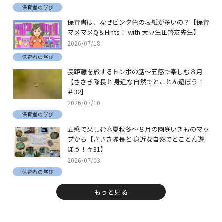
保育者の学び
保育書は、なぜピンク色の表紙が多いの？【保育
マメマメQ＆Hints！ with 大豆生田啓友先生】
2026/07/18
保育者の学び
長距離を旅するトンボの話～五感で楽しむ８月
【ささき隊長と 身近な自然でとことん遊ぼう！
＃32】
2026/07/10
保育者の学び
五感で楽しむ春夏秋冬～８月の園庭いきものマッ
プから【ささき隊長と 身近な自然でとことん遊
ぼう！＃31】
2026/07/03
保育者の学び
もっと見る