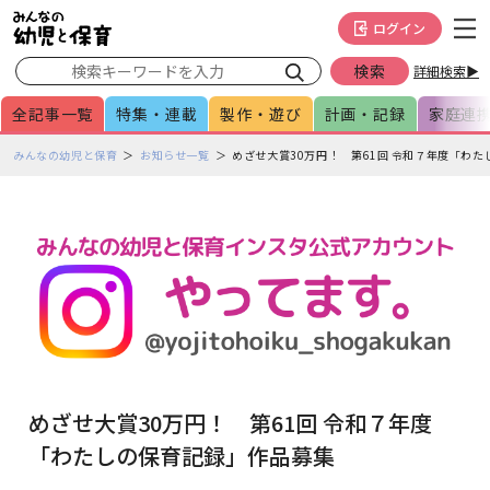
メインメニューをスキップして本文へ移動
フッターへ移動
ログイン
詳細検索▶
全記事一覧
特集・連載
製作・遊び
計画・記録
家庭連
ペ
みんなの幼児と保育
お知らせ一覧
めざせ大賞30万円！ 第61回 令和７年度「わ
ー
ジ
の
本
文
で
す
めざせ大賞30万円！ 第61回 令和７年度
「わたしの保育記録」作品募集