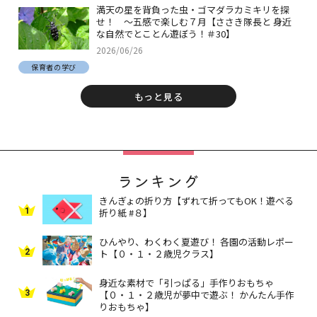
満天の星を背負った虫・ゴマダラカミキリを探
せ！ ～五感で楽しむ７月【ささき隊長と 身近
な自然でとことん遊ぼう！＃30】
2026/06/26
保育者の学び
もっと見る
ランキング
きんぎょの折り方【ずれて折ってもOK！遊べる
1
折り紙 #８】
ひんやり、わくわく夏遊び！ 各園の活動レポー
2
ト【０・１・２歳児クラス】
身近な素材で「引っぱる」手作りおもちゃ
3
【０・１・２歳児が夢中で遊ぶ！ かんたん手作
りおもちゃ】