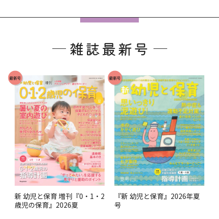
フ
ッ
雑誌最新号
タ
ー
で
最新号
最新号
す
。
『新 幼児と保育』2026年夏
新 幼児と保育 増刊『0・1・2
号
歳児の保育』2026夏