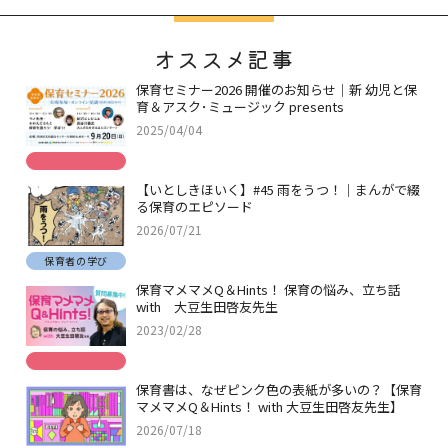
オススメ記事
保育セミナー2026 開催のお知らせ｜新 幼児と保
育＆アスク･ミュージック presents
2025/04/04
【いとしきほいく】#45 雨をうつ！｜まんがで綴
る保育のエピソード
2026/07/21
保育者の学び
保育マメマメQ＆Hints！ 保育の悩み、立ち話
with 大豆生田啓友先生
2023/02/28
保育書は、なぜピンク色の表紙が多いの？【保育
マメマメQ＆Hints！ with 大豆生田啓友先生】
2026/07/18