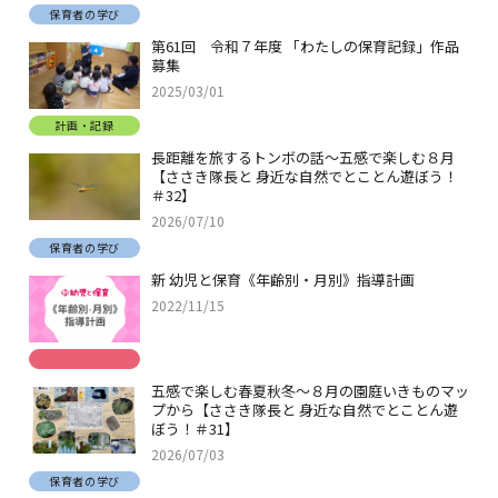
保育者の学び
第61回 令和７年度 「わたしの保育記録」作品
募集
2025/03/01
計画・記録
長距離を旅するトンボの話～五感で楽しむ８月
【ささき隊長と 身近な自然でとことん遊ぼう！
＃32】
2026/07/10
保育者の学び
新 幼児と保育《年齢別・月別》指導計画
2022/11/15
五感で楽しむ春夏秋冬～８月の園庭いきものマッ
プから【ささき隊長と 身近な自然でとことん遊
ぼう！＃31】
2026/07/03
保育者の学び