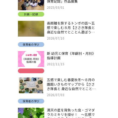
保育記録」作品募集
2025/03/01
計画・記録
長距離を旅するトンボの話～五
感で楽しむ８月【ささき隊長と
身近な自然でとことん遊ぼう！
＃32】
2026/07/10
保育者の学び
新 幼児と保育《年齢別・月別》
指導計画
2022/11/15
五感で楽しむ春夏秋冬～８月の
園庭いきものマップから【ささ
き隊長と 身近な自然でとことん
遊ぼう！＃31】
2026/07/03
保育者の学び
満天の星を背負った虫・ゴマダ
ラカミキリを探せ！ ～五感で