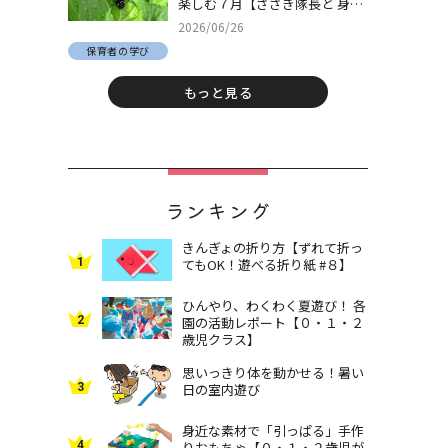
楽しむ７月【ささき隊長と 身近
な自然でとことん遊ぼう！＃
2026/06/26
30】
保育者の学び
もっと見る
ランキング
きんぎょの折り方【ずれて折っ
1
てもOK！遊べる折り紙 #８】
ひんやり、わくわく夏遊び！ 各
2
園の活動レポート【０・１・２
歳児クラス】
思いっきり体を動かせる！暑い
3
日の室内遊び
身近な素材で「引っぱる」手作
4
りおもちゃ【０・１・２歳児が