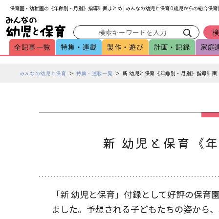
メインメニューをスキップして本文へ移動
フッターへ移動
保育園・幼稚園の《年齢別・月別》指導計画まとめ | みんなの幼児と保育 0歳児からの総合保
全記事一覧
特集・連載
製作・遊び
計画・記録
家庭
ペ
みんなの幼児と保育
特集・連載一覧
新 幼児と保育《年齢別・月別》指導計画
ー
ジ
の
本
文
で
新 幼児と保育《
す
「新 幼児と保育」付録として好評の保育
ました。予想される子どもたちの姿から、