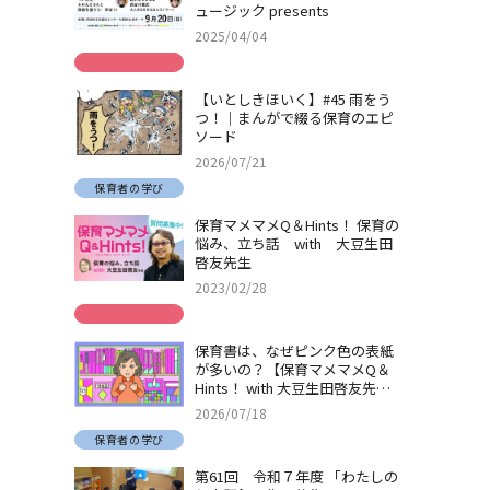
ュージック presents
2025/04/04
【いとしきほいく】#45 雨をう
つ！｜まんがで綴る保育のエピ
ソード
2026/07/21
保育者の学び
保育マメマメQ＆Hints！ 保育の
悩み、立ち話 with 大豆生田
啓友先生
2023/02/28
保育書は、なぜピンク色の表紙
が多いの？【保育マメマメQ＆
Hints！ with 大豆生田啓友先
生】
2026/07/18
保育者の学び
第61回 令和７年度 「わたしの