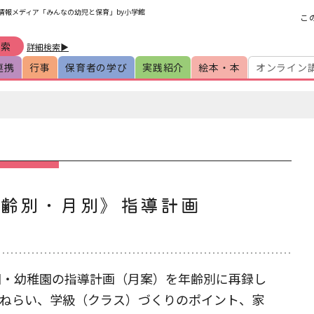
育情報メディア「みんなの幼児と保育」by小学館
こ
詳細検索▶
連携
行事
保育者の学び
実践紹介
絵本・本
オンライン
年齢別・月別》指導計画
園・幼稚園の指導計画（月案）を年齢別に再録し
ねらい、学級（クラス）づくりのポイント、家