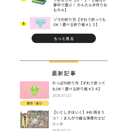
夢中で遊ぶ！ かんたん手作りお
もちゃ】
ゾウの折り方【ずれて折っても
5
OK！遊べる折り紙 #１３】
もっと見る
最新記事
かっぱの折り方【ずれて折って
もOK！遊べる折り紙 #３４】
2026/07/22
製作・遊び
【いとしきほいく】#45 雨をう
つ！｜まんがで綴る保育のエピ
ソード
2026/07/21