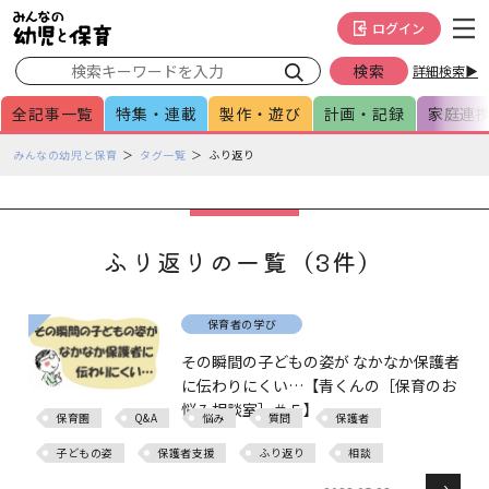
メインメニューをスキップして本文へ移動
フッターへ移動
ログイン
詳細検索▶
全記事一覧
特集・連載
製作・遊び
計画・記録
家庭連
ペ
みんなの幼児と保育
タグ一覧
ふり返り
ー
ジ
の
本
ふり返りの一覧（3件）
文
で
す
保育者の学び
その瞬間の子どもの姿が なかなか保護者
に伝わりにくい…【青くんの［保育のお
悩み相談室］＃５】
保育園
Q&A
悩み
質問
保護者
子どもの姿
保護者支援
ふり返り
相談