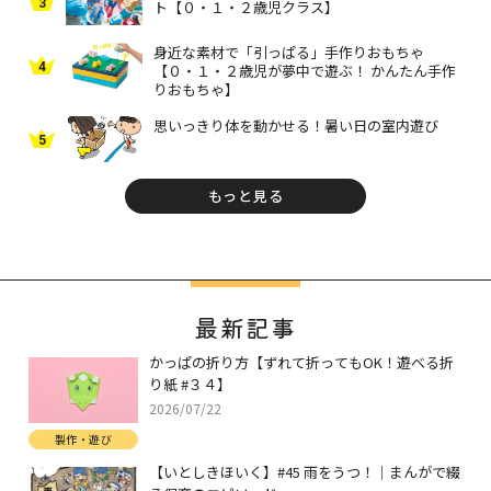
3
ト【０・１・２歳児クラス】
身近な素材で「引っぱる」手作りおもちゃ
4
【０・１・２歳児が夢中で遊ぶ！ かんたん手作
りおもちゃ】
思いっきり体を動かせる！暑い日の室内遊び
5
もっと見る
最新記事
かっぱの折り方【ずれて折ってもOK！遊べる折
り紙 #３４】
2026/07/22
製作・遊び
【いとしきほいく】#45 雨をうつ！｜まんがで綴