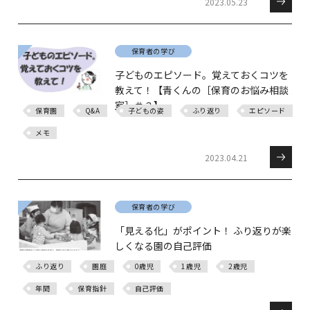
2023.05.23
保育者の学び
子どものエピソード。覚えておくコツを
教えて！【青くんの［保育のお悩み相談
室］＃３】
保育園
Q&A
子どもの姿
ふり返り
エピソード
メモ
2023.04.21
保育者の学び
「見える化」がポイント！ ふり返りが楽
しくなる園の自己評価
ふり返り
園庭
0歳児
1歳児
2歳児
年間
保育指針
自己評価