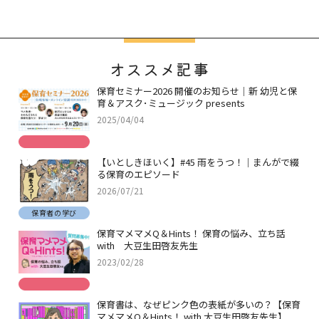
オススメ記事
保育セミナー2026 開催のお知らせ｜新 幼児と保
育＆アスク･ミュージック presents
2025/04/04
【いとしきほいく】#45 雨をうつ！｜まんがで綴
る保育のエピソード
2026/07/21
保育者の学び
保育マメマメQ＆Hints！ 保育の悩み、立ち話
with 大豆生田啓友先生
2023/02/28
保育書は、なぜピンク色の表紙が多いの？【保育
マメマメQ＆Hints！ with 大豆生田啓友先生】