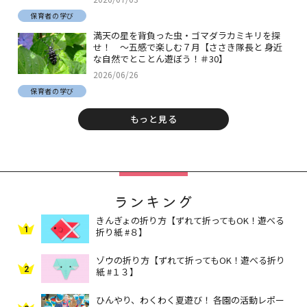
保育者の学び
満天の星を背負った虫・ゴマダラカミキリを探
せ！ ～五感で楽しむ７月【ささき隊長と 身近
な自然でとことん遊ぼう！＃30】
2026/06/26
保育者の学び
もっと見る
ランキング
きんぎょの折り方【ずれて折ってもOK！遊べる
1
折り紙 #８】
ゾウの折り方【ずれて折ってもOK！遊べる折り
2
紙 #１３】
ひんやり、わくわく夏遊び！ 各園の活動レポー