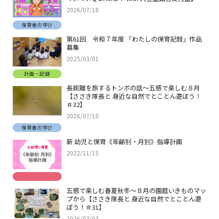
2026/07/18
保育者の学び
第61回 令和７年度 「わたしの保育記録」作品
募集
2025/03/01
計画・記録
長距離を旅するトンボの話～五感で楽しむ８月
【ささき隊長と 身近な自然でとことん遊ぼう！
＃32】
2026/07/10
保育者の学び
新 幼児と保育《年齢別・月別》指導計画
2022/11/15
五感で楽しむ春夏秋冬～８月の園庭いきものマッ
プから【ささき隊長と 身近な自然でとことん遊
ぼう！＃31】
2026/07/03