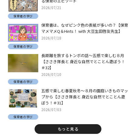
る保育のエピソード
2026/07/21
保育者の学び
保育書は、なぜピンク色の表紙が多いの？【保育
マメマメQ＆Hints！ with 大豆生田啓友先生】
2026/07/18
保育者の学び
長距離を旅するトンボの話～五感で楽しむ８月
【ささき隊長と 身近な自然でとことん遊ぼう！
＃32】
2026/07/10
保育者の学び
五感で楽しむ春夏秋冬～８月の園庭いきものマッ
プから【ささき隊長と 身近な自然でとことん遊
ぼう！＃31】
2026/07/03
保育者の学び
もっと見る