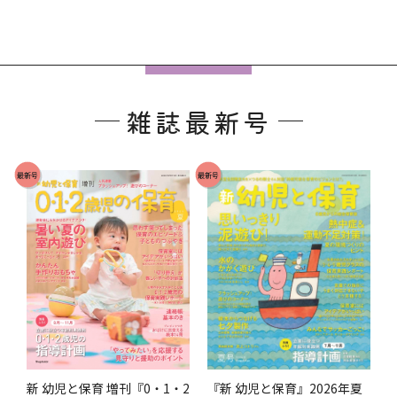
フ
ッ
雑誌最新号
タ
ー
で
最新号
最新号
す
。
『新 幼児と保育』2026年夏
新 幼児と保育 増刊『0・1・2