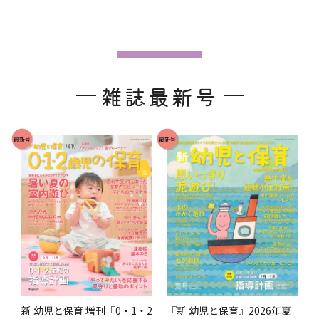
フ
ッ
雑誌最新号
タ
ー
で
最新号
最新号
す
。
『新 幼児と保育』2026年夏
新 幼児と保育 増刊『0・1・2