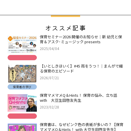
オススメ記事
保育セミナー2026 開催のお知らせ｜新 幼児と保
育＆アスク･ミュージック presents
2025/04/04
【いとしきほいく】#45 雨をうつ！｜まんがで綴
る保育のエピソード
2026/07/21
保育者の学び
保育マメマメQ＆Hints！ 保育の悩み、立ち話
with 大豆生田啓友先生
2023/02/28
保育書は、なぜピンク色の表紙が多いの？【保育
マメマメQ＆Hints！ with 大豆生田啓友先生】