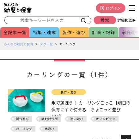
メインメニューをスキップして本文へ移動
フッターへ移動
ログイン
詳細検索▶
全記事一覧
特集・連載
製作・遊び
計画・記録
家庭連
ペ
みんなの幼児と保育
タグ一覧
カーリング
ー
ジ
の
本
カーリングの一覧（1件）
文
で
す
製作・遊び
氷で遊ぼう！ カーリングごっこ【明日の
保育にすぐ使える ちょこっと遊び
#16】
製作遊び
築地制作所
室内遊び
オリンピック
カーリング
氷遊び