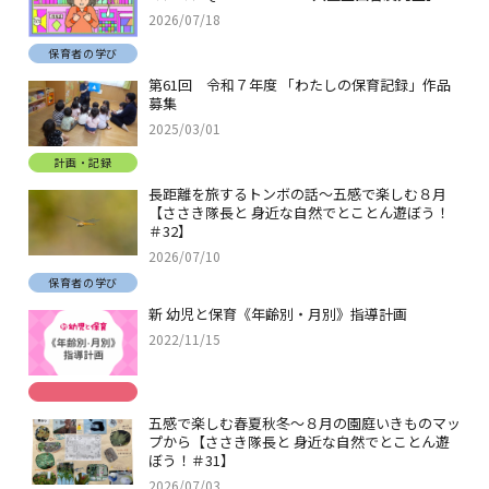
2026/07/18
保育者の学び
第61回 令和７年度 「わたしの保育記録」作品
募集
2025/03/01
計画・記録
長距離を旅するトンボの話～五感で楽しむ８月
【ささき隊長と 身近な自然でとことん遊ぼう！
＃32】
2026/07/10
保育者の学び
新 幼児と保育《年齢別・月別》指導計画
2022/11/15
五感で楽しむ春夏秋冬～８月の園庭いきものマッ
プから【ささき隊長と 身近な自然でとことん遊
ぼう！＃31】
2026/07/03