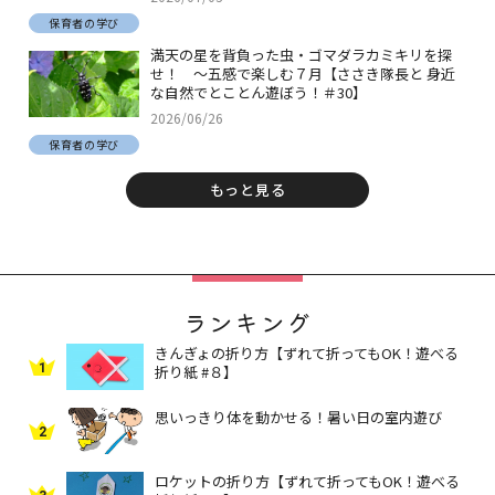
保育者の学び
満天の星を背負った虫・ゴマダラカミキリを探
せ！ ～五感で楽しむ７月【ささき隊長と 身近
な自然でとことん遊ぼう！＃30】
2026/06/26
保育者の学び
もっと見る
ランキング
きんぎょの折り方【ずれて折ってもOK！遊べる
1
折り紙 #８】
思いっきり体を動かせる！暑い日の室内遊び
2
ロケットの折り方【ずれて折ってもOK！遊べる