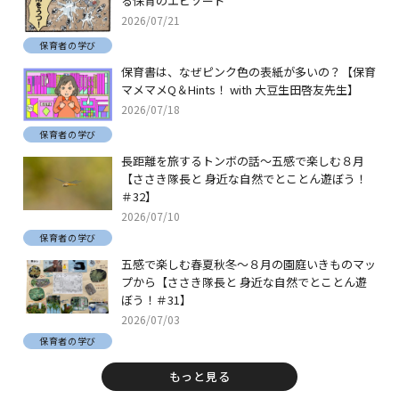
る保育のエピソード
2026/07/21
保育者の学び
保育書は、なぜピンク色の表紙が多いの？【保育
マメマメQ＆Hints！ with 大豆生田啓友先生】
2026/07/18
保育者の学び
長距離を旅するトンボの話～五感で楽しむ８月
【ささき隊長と 身近な自然でとことん遊ぼう！
＃32】
2026/07/10
保育者の学び
五感で楽しむ春夏秋冬～８月の園庭いきものマッ
プから【ささき隊長と 身近な自然でとことん遊
ぼう！＃31】
2026/07/03
保育者の学び
もっと見る