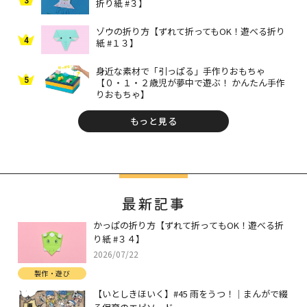
3
折り紙 #３】
ゾウの折り方【ずれて折ってもOK！遊べる折り
4
紙 #１３】
身近な素材で「引っぱる」手作りおもちゃ
5
【０・１・２歳児が夢中で遊ぶ！ かんたん手作
りおもちゃ】
もっと見る
最新記事
かっぱの折り方【ずれて折ってもOK！遊べる折
り紙 #３４】
2026/07/22
製作・遊び
【いとしきほいく】#45 雨をうつ！｜まんがで綴