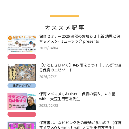
オススメ記事
保育セミナー2026 開催のお知らせ｜新 幼児と保
育＆アスク･ミュージック presents
2025/04/04
【いとしきほいく】#45 雨をうつ！｜まんがで綴
る保育のエピソード
2026/07/21
保育者の学び
保育マメマメQ＆Hints！ 保育の悩み、立ち話
with 大豆生田啓友先生
2023/02/28
保育書は、なぜピンク色の表紙が多いの？【保育
マメマメQ＆Hints！ with 大豆生田啓友先生】