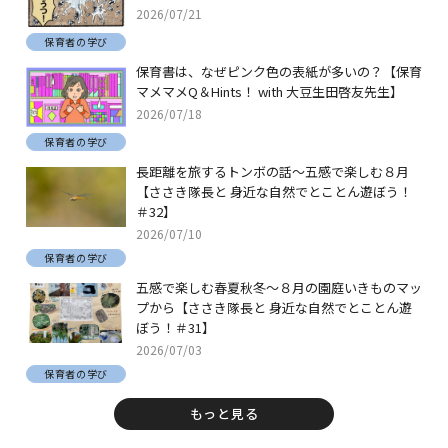
2026/07/21
保育者の学び
保育書は、なぜピンク色の表紙が多いの？【保育
マメマメQ＆Hints！ with 大豆生田啓友先生】
2026/07/18
保育者の学び
長距離を旅するトンボの話～五感で楽しむ８月
【ささき隊長と 身近な自然でとことん遊ぼう！
＃32】
2026/07/10
保育者の学び
五感で楽しむ春夏秋冬～８月の園庭いきものマッ
プから【ささき隊長と 身近な自然でとことん遊
ぼう！＃31】
2026/07/03
保育者の学び
もっと見る