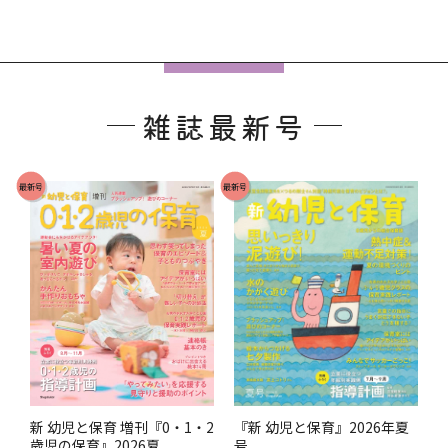
フ
ッ
雑誌最新号
タ
ー
で
最新号
最新号
す
。
『新 幼児と保育』2026年夏
新 幼児と保育 増刊『0・1・2
号
歳児の保育』2026夏