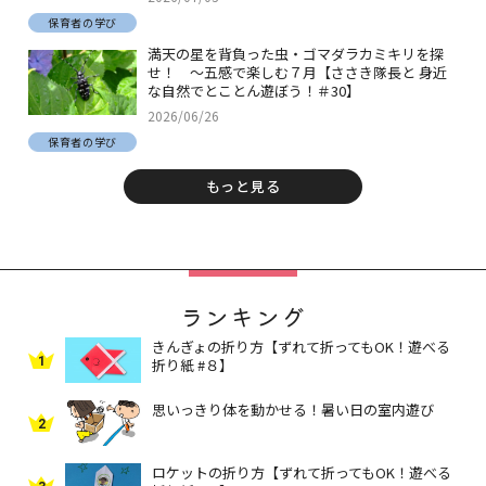
保育者の学び
満天の星を背負った虫・ゴマダラカミキリを探
せ！ ～五感で楽しむ７月【ささき隊長と 身近
な自然でとことん遊ぼう！＃30】
2026/06/26
保育者の学び
もっと見る
ランキング
きんぎょの折り方【ずれて折ってもOK！遊べる
1
折り紙 #８】
思いっきり体を動かせる！暑い日の室内遊び
2
ロケットの折り方【ずれて折ってもOK！遊べる