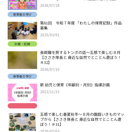
2026/07/18
保育者の学び
第61回 令和７年度 「わたしの保育記録」作品
募集
2025/03/01
計画・記録
長距離を旅するトンボの話～五感で楽しむ８月
【ささき隊長と 身近な自然でとことん遊ぼう！
＃32】
2026/07/10
保育者の学び
新 幼児と保育《年齢別・月別》指導計画
2022/11/15
五感で楽しむ春夏秋冬～８月の園庭いきものマッ
プから【ささき隊長と 身近な自然でとことん遊
ぼう！＃31】
2026/07/03