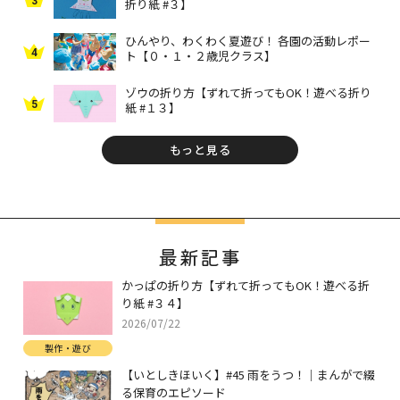
3
折り紙 #３】
ひんやり、わくわく夏遊び！ 各園の活動レポー
4
ト【０・１・２歳児クラス】
ゾウの折り方【ずれて折ってもOK！遊べる折り
5
紙 #１３】
もっと見る
最新記事
かっぱの折り方【ずれて折ってもOK！遊べる折
り紙 #３４】
2026/07/22
製作・遊び
【いとしきほいく】#45 雨をうつ！｜まんがで綴
る保育のエピソード