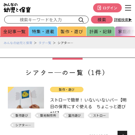
メインメニューをスキップして本文へ移動
フッターへ移動
ログイン
詳細検索▶
全記事一覧
特集・連載
製作・遊び
計画・記録
家庭連
ペ
みんなの幼児と保育
タグ一覧
シアター―
ー
ジ
の
本
シアター―の一覧（1件）
文
で
す
製作・遊び
ストローで簡単！ いないいないバー【明
日の保育にすぐ使える ちょこっと遊び
#15】
製作遊び
築地制作所
室内遊び
ストロー
シアター―