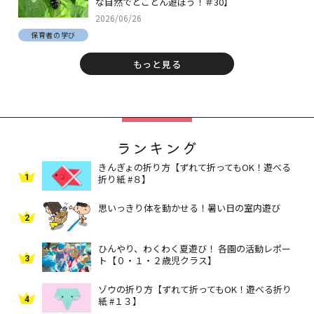
な自然でとことん遊ぼう！＃30】
2026/06/26
保育者の学び
もっと見る
ランキング
きんぎょの折り方【ずれて折ってもOK！遊べる
1
折り紙 #８】
思いっきり体を動かせる！暑い日の室内遊び
2
ひんやり、わくわく夏遊び！ 各園の活動レポー
3
ト【０・１・２歳児クラス】
ゾウの折り方【ずれて折ってもOK！遊べる折り
4
紙 #１３】