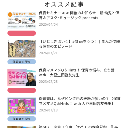
オススメ記事
保育セミナー2026 開催のお知らせ｜新 幼児と保
育＆アスク･ミュージック presents
2025/04/04
【いとしきほいく】#45 雨をうつ！｜まんがで綴
る保育のエピソード
2026/07/21
保育者の学び
保育マメマメQ＆Hints！ 保育の悩み、立ち話
with 大豆生田啓友先生
2023/02/28
保育書は、なぜピンク色の表紙が多いの？【保育
マメマメQ＆Hints！ with 大豆生田啓友先生】
2026/07/18
保育者の学び
第61回 令和７年度 「わたしの保育記録」作品