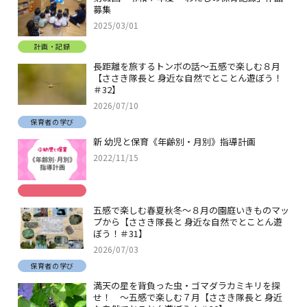
募集
2025/03/01
計画・記録
長距離を旅するトンボの話～五感で楽しむ８月
【ささき隊長と 身近な自然でとことん遊ぼう！
＃32】
2026/07/10
保育者の学び
新 幼児と保育《年齢別・月別》指導計画
2022/11/15
五感で楽しむ春夏秋冬～８月の園庭いきものマッ
プから【ささき隊長と 身近な自然でとことん遊
ぼう！＃31】
2026/07/03
保育者の学び
満天の星を背負った虫・ゴマダラカミキリを探
せ！ ～五感で楽しむ７月【ささき隊長と 身近