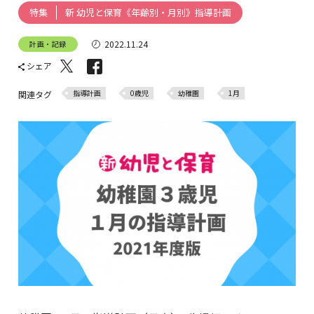
新 幼児と保育《年齢別・月別》指導計画
特集
2022.11.24
計画・記録
シェア
指導計画
0歳児
幼稚園
1月
関連タグ