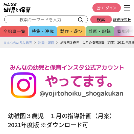
メインメニューをスキップして本文へ移動
フッターへ移動
ログイン
詳細検索▶
全記事一覧
特集・連載
製作・遊び
計画・記録
家庭連
ペ
みんなの幼児と保育
計画・記録
幼稚園３歳児｜１月の指導計画（月案）2021年度
ー
ジ
の
本
文
で
す
幼稚園３歳児｜１月の指導計画（月案）
2021年度版 ※ダウンロード可