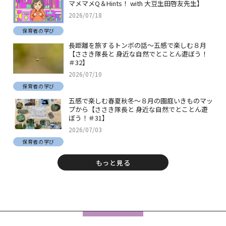
マメマメQ＆Hints！ with 大豆生田啓友先生】
2026/07/18
保育者の学び
長距離を旅するトンボの話～五感で楽しむ８月
【ささき隊長と 身近な自然でとことん遊ぼう！
＃32】
2026/07/10
保育者の学び
五感で楽しむ春夏秋冬～８月の園庭いきものマッ
プから【ささき隊長と 身近な自然でとことん遊
ぼう！＃31】
2026/07/03
保育者の学び
もっと見る
フ