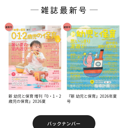
ッ
雑誌最新号
タ
ー
で
最新号
最新号
す
。
『新 幼児と保育』2026年夏
新 幼児と保育 増刊『0・1・2
号
歳児の保育』2026夏
バックナンバー