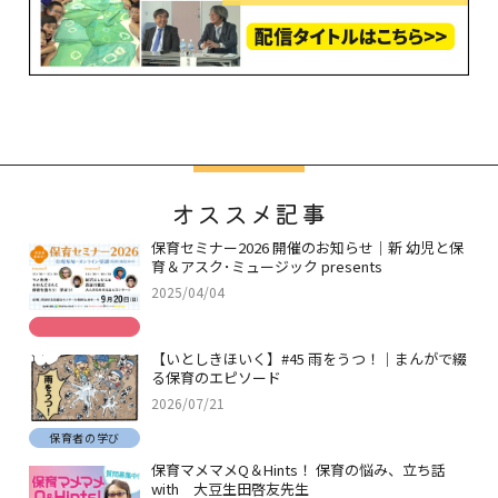
オススメ記事
保育セミナー2026 開催のお知らせ｜新 幼児と保
育＆アスク･ミュージック presents
2025/04/04
【いとしきほいく】#45 雨をうつ！｜まんがで綴
る保育のエピソード
2026/07/21
保育者の学び
保育マメマメQ＆Hints！ 保育の悩み、立ち話
with 大豆生田啓友先生