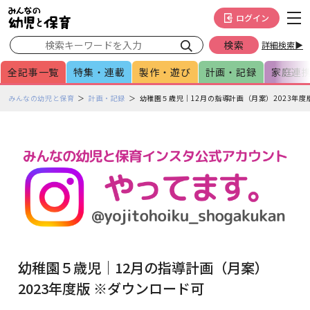
メインメニューをスキップして本文へ移動
フッターへ移動
ログイン
詳細検索▶
全記事一覧
特集・連載
製作・遊び
計画・記録
家庭連
ペ
みんなの幼児と保育
計画・記録
幼稚園５歳児｜12月の指導計画（月案）2023年度
ー
ジ
の
本
文
で
す
幼稚園５歳児｜12月の指導計画（月案）
2023年度版 ※ダウンロード可