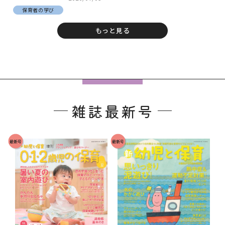
保育者の学び
もっと見る
フ
ッ
雑誌最新号
タ
ー
で
最新号
最新号
す
。