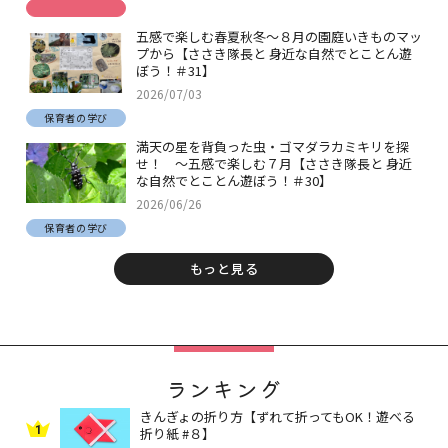
五感で楽しむ春夏秋冬～８月の園庭いきものマッ
プから【ささき隊長と 身近な自然でとことん遊
ぼう！＃31】
2026/07/03
保育者の学び
満天の星を背負った虫・ゴマダラカミキリを探
せ！ ～五感で楽しむ７月【ささき隊長と 身近
な自然でとことん遊ぼう！＃30】
2026/06/26
保育者の学び
もっと見る
ランキング
きんぎょの折り方【ずれて折ってもOK！遊べる
1
折り紙 #８】