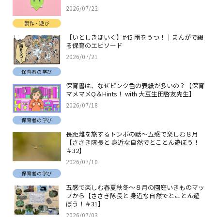
2026/07/22
製作・遊び
【いとしきほいく】#45 雨をうつ！｜まんがで綴
る保育のエピソード
2026/07/21
保育者の学び
保育書は、なぜピンク色の表紙が多いの？【保育
マメマメQ＆Hints！ with 大豆生田啓友先生】
2026/07/18
保育者の学び
長距離を旅するトンボの話～五感で楽しむ８月
【ささき隊長と 身近な自然でとことん遊ぼう！
＃32】
2026/07/10
保育者の学び
五感で楽しむ春夏秋冬～８月の園庭いきものマッ
プから【ささき隊長と 身近な自然でとことん遊
ぼう！＃31】
2026/07/03