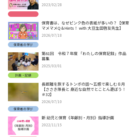
2023/02/28
保育書は、なぜピンク色の表紙が多いの？【保育
マメマメQ＆Hints！ with 大豆生田啓友先生】
2026/07/18
保育者の学び
第61回 令和７年度 「わたしの保育記録」作品
募集
2025/03/01
計画・記録
長距離を旅するトンボの話～五感で楽しむ８月
【ささき隊長と 身近な自然でとことん遊ぼう！
＃32】
2026/07/10
保育者の学び
新 幼児と保育《年齢別・月別》指導計画
2022/11/15