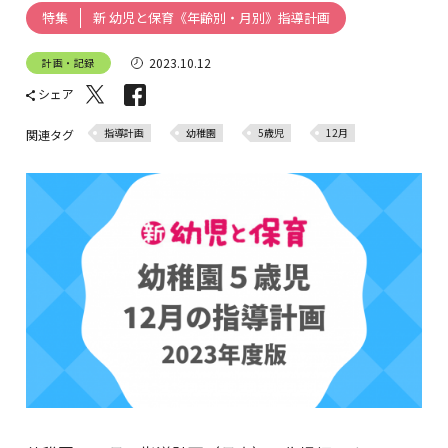
新 幼児と保育《年齢別・月別》指導計画
特集
2023.10.12
計画・記録
シェア
指導計画
幼稚園
5歳児
12月
関連タグ