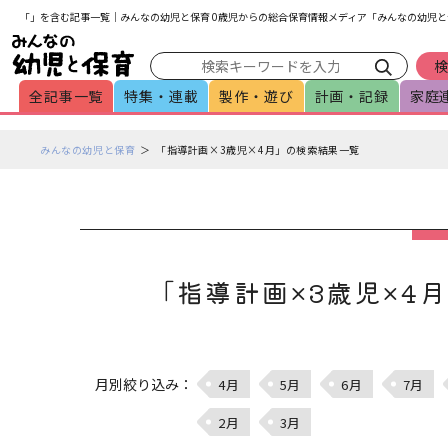
メインメニューをスキップして本文へ移動
フッターへ移動
「」を含む記事一覧｜みんなの幼児と保育 0歳児からの総合保育情報メディア「みんなの幼児と
全記事一覧
特集・連載
製作・遊び
計画・記録
家庭
ペ
みんなの幼児と保育
「指導計画×3歳児×4月」の検索結果一覧
ー
ジ
の
本
文
で
「指導計画×3歳児×4
す
月別絞り込み：
4月
5月
6月
7月
2月
3月