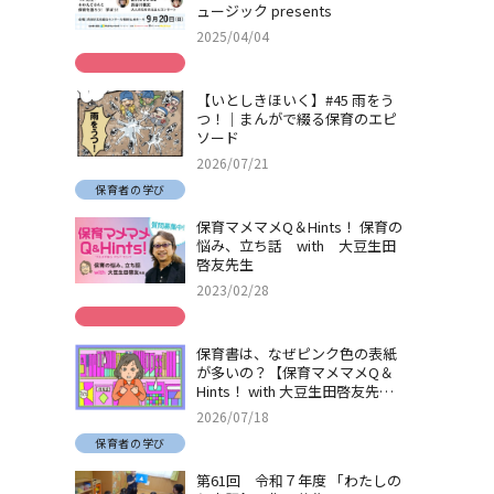
ュージック presents
2025/04/04
【いとしきほいく】#45 雨をう
つ！｜まんがで綴る保育のエピ
ソード
2026/07/21
保育者の学び
保育マメマメQ＆Hints！ 保育の
悩み、立ち話 with 大豆生田
啓友先生
2023/02/28
保育書は、なぜピンク色の表紙
が多いの？【保育マメマメQ＆
Hints！ with 大豆生田啓友先
生】
2026/07/18
保育者の学び
第61回 令和７年度 「わたしの