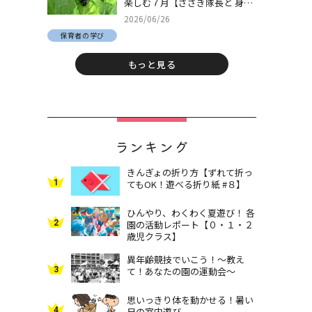
楽しむ７月【ささき隊長と 身近
な自然でとことん遊ぼう！＃
2026/06/26
30】
保育者の学び
もっと見る
ランキング
きんぎょの折り方【ずれて折っ
1
てもOK！遊べる折り紙 #８】
ひんやり、わくわく夏遊び！ 各
2
園の活動レポート【０・１・２
歳児クラス】
異年齢競技でいこう！～教え
3
て！あなたの園の運動会～
思いっきり体を動かせる！暑い
4
日の室内遊び