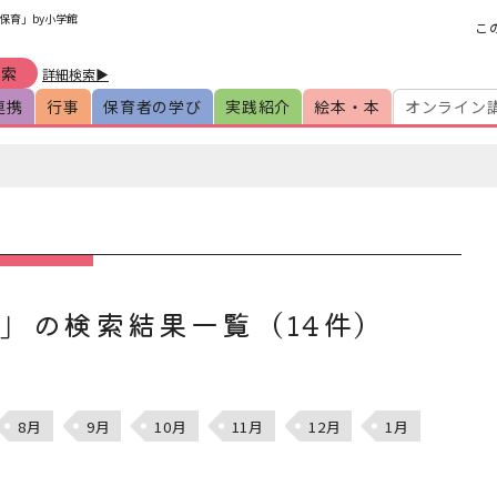
保育」by小学館
こ
詳細検索▶
連携
行事
保育者の学び
実践紹介
絵本・本
オンライン
月」の検索結果一覧（14件）
8月
9月
10月
11月
12月
1月