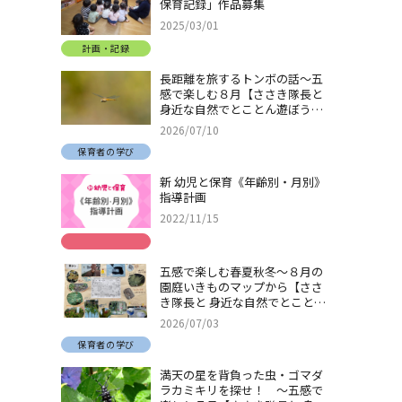
保育記録」作品募集
2025/03/01
計画・記録
長距離を旅するトンボの話～五
感で楽しむ８月【ささき隊長と
身近な自然でとことん遊ぼう！
＃32】
2026/07/10
保育者の学び
新 幼児と保育《年齢別・月別》
指導計画
2022/11/15
五感で楽しむ春夏秋冬～８月の
園庭いきものマップから【ささ
き隊長と 身近な自然でとことん
遊ぼう！＃31】
2026/07/03
保育者の学び
満天の星を背負った虫・ゴマダ
ラカミキリを探せ！ ～五感で