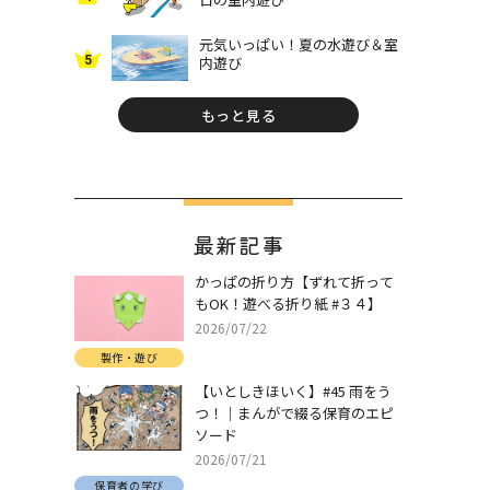
元気いっぱい！夏の水遊び＆室
5
内遊び
もっと見る
最新記事
かっぱの折り方【ずれて折って
もOK！遊べる折り紙 #３４】
2026/07/22
製作・遊び
【いとしきほいく】#45 雨をう
つ！｜まんがで綴る保育のエピ
ソード
2026/07/21
保育者の学び