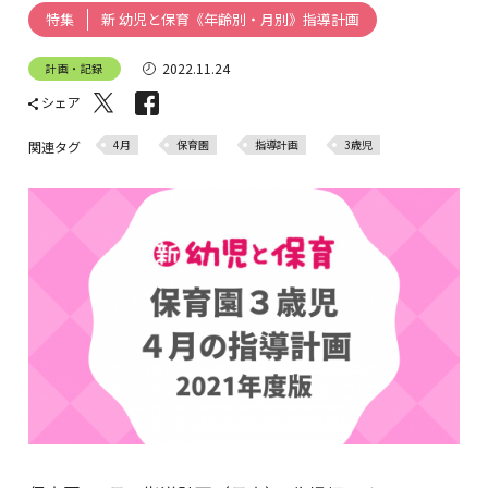
新 幼児と保育《年齢別・月別》指導計画
特集
2022.11.24
計画・記録
シェア
4月
保育園
指導計画
3歳児
関連タグ