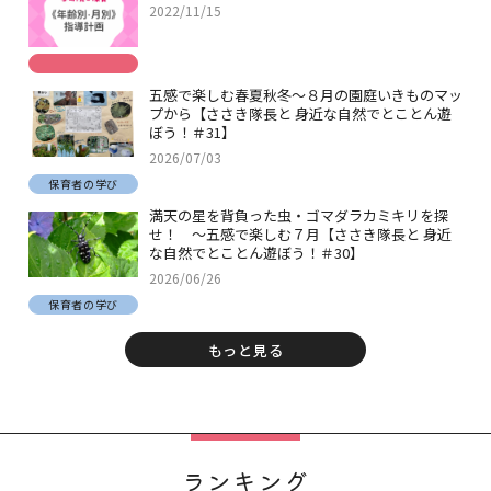
2022/11/15
五感で楽しむ春夏秋冬～８月の園庭いきものマッ
プから【ささき隊長と 身近な自然でとことん遊
ぼう！＃31】
2026/07/03
保育者の学び
満天の星を背負った虫・ゴマダラカミキリを探
せ！ ～五感で楽しむ７月【ささき隊長と 身近
な自然でとことん遊ぼう！＃30】
2026/06/26
保育者の学び
もっと見る
ランキング