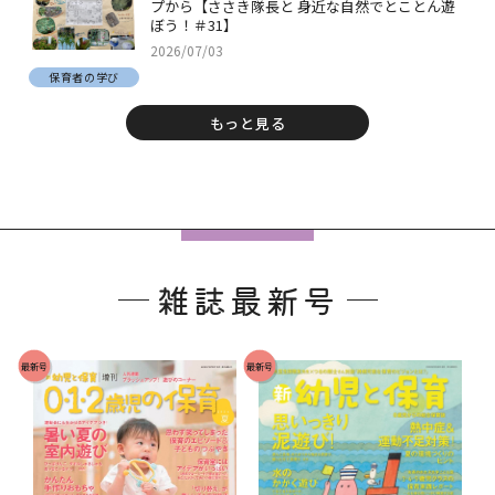
プから【ささき隊長と 身近な自然でとことん遊
ぼう！＃31】
2026/07/03
保育者の学び
もっと見る
フ
ッ
雑誌最新号
タ
ー
で
最新号
最新号
す
。