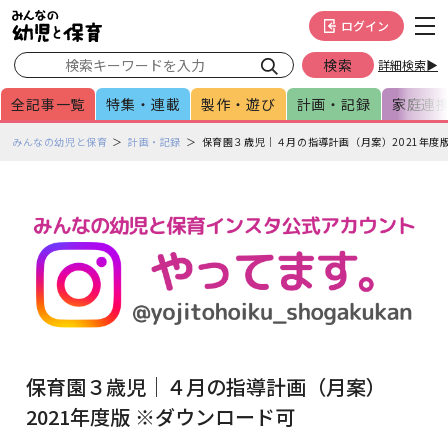
メインメニューをスキップして本文へ移動
フッターへ移動
ログイン
詳細検索▶
全記事一覧
特集・連載
製作・遊び
計画・記録
家庭連
ペ
みんなの幼児と保育
計画・記録
保育園３歳児｜４月の指導計画（月案）2021年度
ー
ジ
の
本
文
で
す
保育園３歳児｜４月の指導計画（月案）
2021年度版 ※ダウンロード可