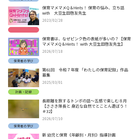
保育マメマメQ＆Hints！ 保育の悩み、立ち話
with 大豆生田啓友先生
2023/02/28
保育書は、なぜピンク色の表紙が多いの？【保育
マメマメQ＆Hints！ with 大豆生田啓友先生】
2026/07/18
保育者の学び
第61回 令和７年度 「わたしの保育記録」作品
募集
2025/03/01
計画・記録
長距離を旅するトンボの話～五感で楽しむ８月
【ささき隊長と 身近な自然でとことん遊ぼう！
＃32】
2026/07/10
保育者の学び
新 幼児と保育《年齢別・月別》指導計画