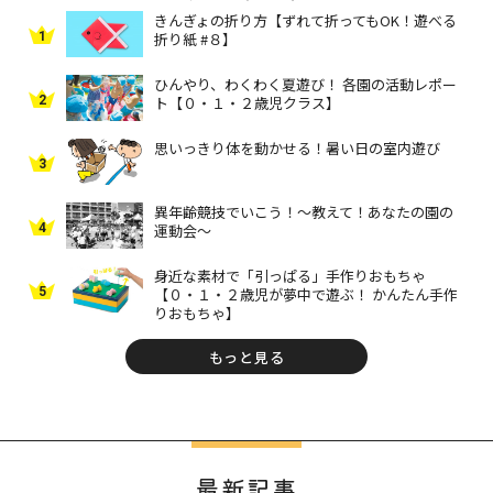
きんぎょの折り方【ずれて折ってもOK！遊べる
1
折り紙 #８】
ひんやり、わくわく夏遊び！ 各園の活動レポー
2
ト【０・１・２歳児クラス】
思いっきり体を動かせる！暑い日の室内遊び
3
異年齢競技でいこう！～教えて！あなたの園の
4
運動会～
身近な素材で「引っぱる」手作りおもちゃ
5
【０・１・２歳児が夢中で遊ぶ！ かんたん手作
りおもちゃ】
もっと見る
最新記事