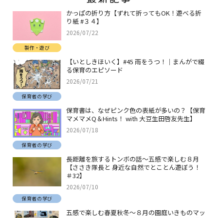
かっぱの折り方【ずれて折ってもOK！遊べる折
り紙 #３４】
2026/07/22
製作・遊び
【いとしきほいく】#45 雨をうつ！｜まんがで綴
る保育のエピソード
2026/07/21
保育者の学び
保育書は、なぜピンク色の表紙が多いの？【保育
マメマメQ＆Hints！ with 大豆生田啓友先生】
2026/07/18
保育者の学び
長距離を旅するトンボの話～五感で楽しむ８月
【ささき隊長と 身近な自然でとことん遊ぼう！
＃32】
2026/07/10
保育者の学び
五感で楽しむ春夏秋冬～８月の園庭いきものマッ