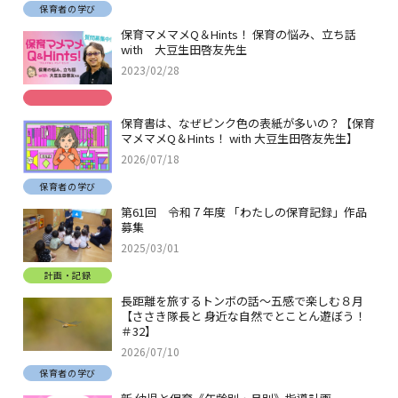
保育者の学び
保育マメマメQ＆Hints！ 保育の悩み、立ち話
with 大豆生田啓友先生
2023/02/28
保育書は、なぜピンク色の表紙が多いの？【保育
マメマメQ＆Hints！ with 大豆生田啓友先生】
2026/07/18
保育者の学び
第61回 令和７年度 「わたしの保育記録」作品
募集
2025/03/01
計画・記録
長距離を旅するトンボの話～五感で楽しむ８月
【ささき隊長と 身近な自然でとことん遊ぼう！
＃32】
2026/07/10
保育者の学び