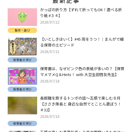
かっぱの折り方【ずれて折ってもOK！遊べる折
り紙 #３４】
2026/07/22
製作・遊び
【いとしきほいく】#45 雨をうつ！｜まんがで綴
る保育のエピソード
2026/07/21
保育者の学び
保育書は、なぜピンク色の表紙が多いの？【保育
マメマメQ＆Hints！ with 大豆生田啓友先生】
2026/07/18
保育者の学び
長距離を旅するトンボの話～五感で楽しむ８月
【ささき隊長と 身近な自然でとことん遊ぼう！
＃32】
2026/07/10
保育者の学び