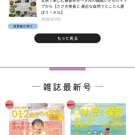
五感で楽しむ春夏秋冬～８月の園庭いきものマッ
プから【ささき隊長と 身近な自然でとことん遊
ぼう！＃31】
2026/07/03
保育者の学び
もっと見る
フ
ッ
雑誌最新号
タ
ー
で
最新号
最新号
す
。