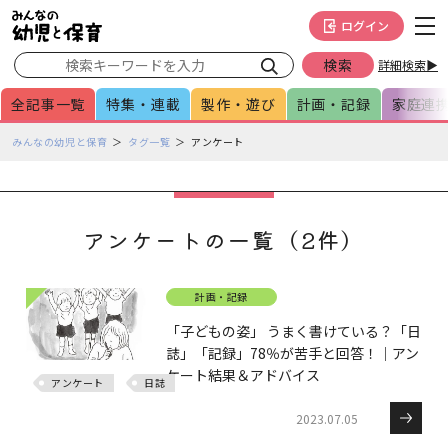
メインメニューをスキップして本文へ移動
フッターへ移動
ログイン
詳細検索▶
全記事一覧
特集・連載
製作・遊び
計画・記録
家庭連
ペ
みんなの幼児と保育
タグ一覧
アンケート
ー
ジ
の
本
アンケートの一覧（2件）
文
で
す
計画・記録
「子どもの姿」 うまく書けている？「日
誌」「記録」78％が苦手と回答！｜アン
ケート結果＆アドバイス
アンケート
日誌
2023.07.05