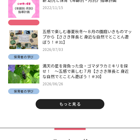
新 幼児と保育《年齢別・月別》指導計画
2022/11/15
五感で楽しむ春夏秋冬～８月の園庭いきものマッ
プから【ささき隊長と 身近な自然でとことん遊
ぼう！＃31】
2026/07/03
保育者の学び
満天の星を背負った虫・ゴマダラカミキリを探
せ！ ～五感で楽しむ７月【ささき隊長と 身近
な自然でとことん遊ぼう！＃30】
2026/06/26
保育者の学び
もっと見る