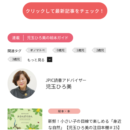
クリックして最新記事をチェック！
児玉ひろ美の絵本ガイド
連載
オノマトペ
0歳児
1歳児
2歳児
関連タグ
3歳児
もっと見る
4歳児
5歳児
絵本
読み聞かせ
自然
科学絵本
JPIC読書アドバイザー
児玉ひろ美
絵本・本
新鮮！小さい子の目線で楽しめる「身近
な自然」【児玉ひろ美の注目本棚＃15】