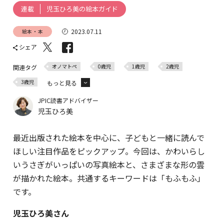
児玉ひろ美の絵本ガイド
連載
2023.07.11
絵本・本
シェア
オノマトペ
0歳児
1歳児
2歳児
関連タグ
3歳児
もっと見る
4歳児
5歳児
絵本
読み聞かせ
自然
JPIC読書アドバイザー
児玉ひろ美
科学絵本
最近出版された絵本を中心に、子どもと一緒に読んで
ほしい注目作品をピックアップ。今回は、かわいらし
いうさぎがいっぱいの写真絵本と、さまざまな形の雲
が描かれた絵本。共通するキーワードは「もふもふ」
です。
児玉ひろ美さん