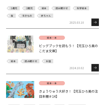
1歳児
2歳児
絵本
読み聞かせ
科学絵本
虫
生きもの
赤ちゃん
2025.03.10
絵本・本
ビッグブックを読もう！【児玉ひろ美の
こだま文庫】
絵本
読み聞かせ
お話
2024.10.02
絵本・本
きょうりゅう大好き！【児玉ひろ美の注
目本棚＃14】