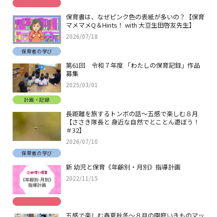
保育書は、なぜピンク色の表紙が多いの？【保育
マメマメQ＆Hints！ with 大豆生田啓友先生】
2026/07/18
保育者の学び
第61回 令和７年度 「わたしの保育記録」作品
募集
2025/03/01
計画・記録
長距離を旅するトンボの話～五感で楽しむ８月
【ささき隊長と 身近な自然でとことん遊ぼう！
＃32】
2026/07/10
保育者の学び
新 幼児と保育《年齢別・月別》指導計画
2022/11/15
五感で楽しむ春夏秋冬～８月の園庭いきものマッ