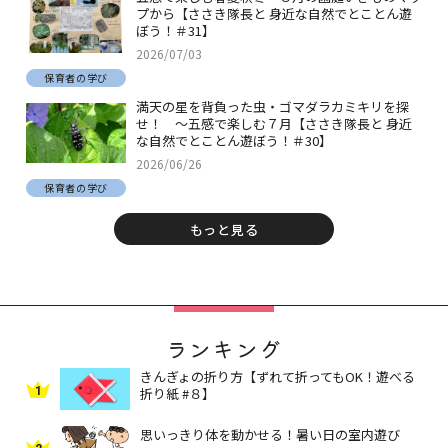
プから【ささき隊長と 身近な自然でとことん遊
ぼう！＃31】
2026/07/03
保育者の学び
満天の星を背負った虫・ゴマダラカミキリを探
せ！ ～五感で楽しむ７月【ささき隊長と 身近
な自然でとことん遊ぼう！＃30】
2026/06/26
保育者の学び
もっと見る
ランキング
きんぎょの折り方【ずれて折ってもOK！遊べる
1
折り紙 #８】
思いっきり体を動かせる！暑い日の室内遊び