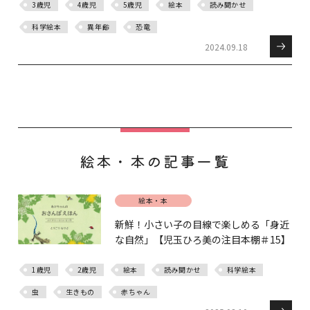
3歳児
4歳児
5歳児
絵本
読み聞かせ
科学絵本
異年齢
恐竜
2024.09.18
絵本・本の記事一覧
絵本・本
新鮮！小さい子の目線で楽しめる「身近
な自然」【児玉ひろ美の注目本棚＃15】
1歳児
2歳児
絵本
読み聞かせ
科学絵本
虫
生きもの
赤ちゃん