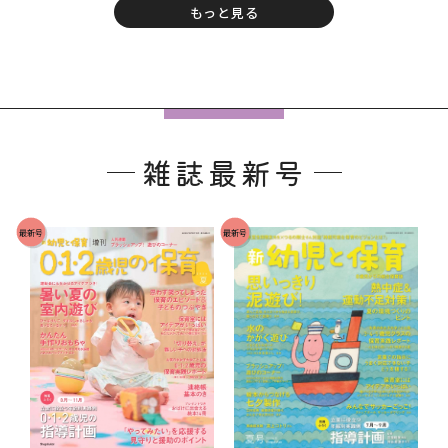
もっと見る
フ
ッ
雑誌最新号
タ
ー
で
最新号
最新号
す
。