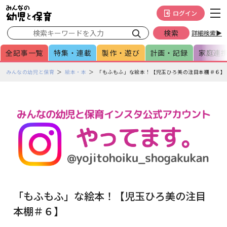
メインメニューをスキップして本文へ移動
フッターへ移動
ログイン
詳細検索▶
全記事一覧
特集・連載
製作・遊び
計画・記録
家庭連
ペ
みんなの幼児と保育
絵本・本
「もふもふ」な絵本！【児玉ひろ美の注目本棚＃６】
ー
ジ
の
本
文
で
す
「もふもふ」な絵本！【児玉ひろ美の注目
本棚＃６】