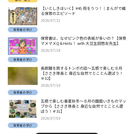
【いとしきほいく】#45 雨をうつ！｜まんがで綴
る保育のエピソード
2026/07/21
保育者の学び
保育書は、なぜピンク色の表紙が多いの？【保育
マメマメQ＆Hints！ with 大豆生田啓友先生】
2026/07/18
保育者の学び
長距離を旅するトンボの話～五感で楽しむ８月
【ささき隊長と 身近な自然でとことん遊ぼう！
＃32】
2026/07/10
保育者の学び
五感で楽しむ春夏秋冬～８月の園庭いきものマッ
プから【ささき隊長と 身近な自然でとことん遊
ぼう！＃31】
2026/07/03
保育者の学び