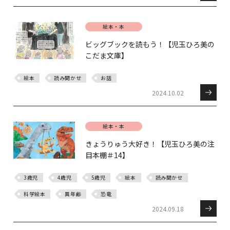
絵本・本
ビッグブックを読もう！【児玉ひろ美の
こだま文庫】
絵本
読み聞かせ
お話
2024.10.02
絵本・本
きょうりゅう大好き！【児玉ひろ美の注
目本棚＃14】
3歳児
4歳児
5歳児
絵本
読み聞かせ
科学絵本
異年齢
恐竜
2024.09.18