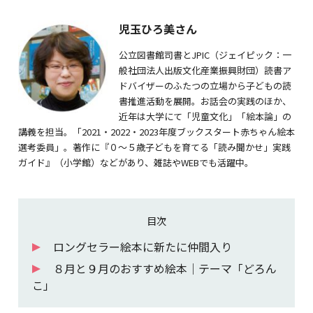
児玉ひろ美さん
公立図書館司書とJPIC（ジェイピック：一
般社団法人出版文化産業振興財団）読書ア
ドバイザーのふたつの立場から子どもの読
書推進活動を展開。お話会の実践のほか、
近年は大学にて「児童文化」「絵本論」の
講義を担当。「2021・2022・2023年度ブックスタート赤ちゃん絵本
選考委員」。著作に『０～５歳子どもを育てる「読み聞かせ」実践
ガイド』（小学館）などがあり、雑誌やWEBでも活躍中。
目次
ロングセラー絵本に新たに仲間入り
８月と９月のおすすめ絵本｜テーマ「どろん
こ」