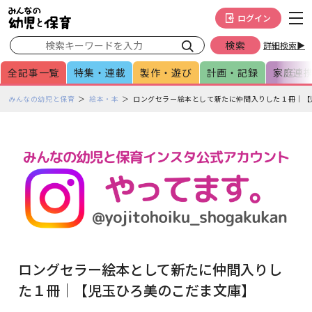
メインメニューをスキップして本文へ移動
フッターへ移動
ログイン
詳細検索▶
全記事一覧
特集・連載
製作・遊び
計画・記録
家庭連
ペ
みんなの幼児と保育
絵本・本
ロングセラー絵本として新たに仲間入りした１冊｜【
ー
ジ
の
本
文
で
す
ロングセラー絵本として新たに仲間入りし
た１冊｜【児玉ひろ美のこだま文庫】