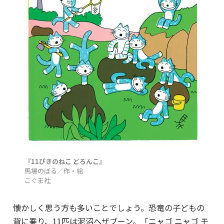
『11ぴきのねこ どろんこ』
馬場のぼる／作・絵
こぐま社
懐かしく思う方も多いことでしょう。恐竜の子どもの
背に乗り、11匹は泥沼へザブーン。「ニャゴ ニャゴ モ