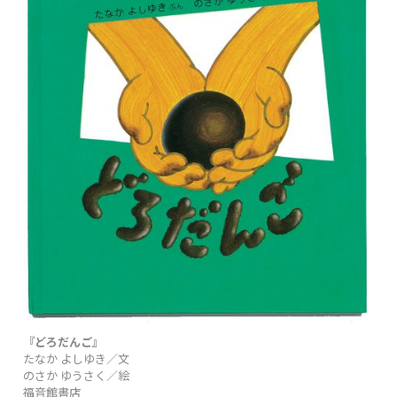
『どろだんご』
たなか よしゆき／文
のさか ゆうさく／絵
福音館書店