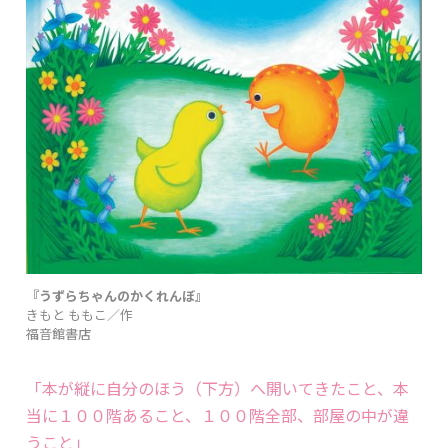
『うずらちゃんのかくれんぼ』
きもと ももこ／作
福音館書店
「本が縦に自分のほう（下方）へ開いてきたこと、本
当に１００階あること、１００階全部、部屋の中が違
うこと」