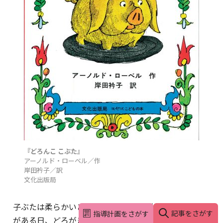
『どろんこ こぶた』
アーノルド・ローベル／作
岸田衿子／訳
文化出版局
子ぶたは柔らかいどろんこに沈むのが大好き。ところ
記事をさがす
指導計画をさがす
がある日、どろがきれいに掃除され、怒った子ぶたは