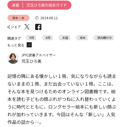
児玉ひろ美の絵本ガイド
連載
2024.08.11
絵本・本
シェア
9月
8月
お話
絵本
読み聞かせ
関連タグ
もっと見る
0歳児
6歳児
1歳児
2歳児
3歳児
JPIC読書アドバイザー
児玉ひろ美
4歳児
5歳児
記憶の隅にある懐かしい１冊、気になりながらも読ま
ないままの１冊、まだ出会っていない１冊。ここは、
そんな本を見つけるためのオンライン図書館です。絵
本を読む子どもの顔ぶれがつねに入れ替わっていくよ
うに時代とともに、ロングセラー絵本にも新しい顔ぶ
れが加わっていきます。今回はそんな「新しい」人気
作品の話から…。