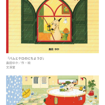
『バムとケロのにちようび』
島田ゆか／作・絵
文溪堂