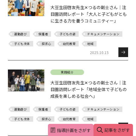
大豆生田啓友先生✕つるの剛士さん｜注
目園訪問レポート「大人と子どもがとも
に生きる力を養うコミュニティー」
運動遊び
保護者
子どもの姿
ドキュメンテーション
子ども主体
探求心
幼児教育
地域
2025.10.15
実践紹介
大豆生田啓友先生✕つるの剛士さん｜注
目園訪問レポート「地域全体で子どもの
成長を楽しめる社会へ」
運動遊び
保護者
子どもの姿
ドキュメンテーション
子ども主体
探求心
幼児教育
地域
2025.09.11
記事をさがす
指導計画をさがす