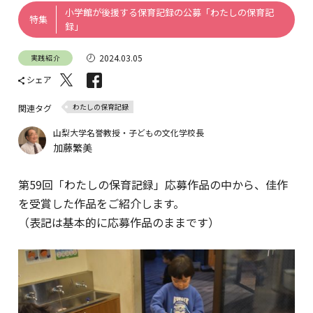
小学館が後援する保育記録の公募「わたしの保育記
特集
録」
2024.03.05
実践紹介
シェア
わたしの保育記録
関連タグ
山梨大学名誉教授・子どもの文化学校長
加藤繁美
第59回「わたしの保育記録」応募作品の中から、佳作
を受賞した作品をご紹介します。
（表記は基本的に応募作品のままです）