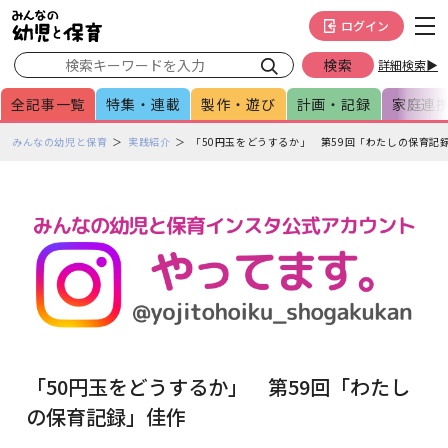
メインメニューをスキップして本文へ移動
フッターへ移動
ログイン
詳細検索▶
全記事一覧
特集・連載
製作・遊び
計画・記録
家庭連
ペ
みんなの幼児と保育
実践紹介
「50円玉をどうするか」 第59回「わたしの保育記
ー
ジ
の
本
文
で
す
「50円玉をどうするか」 第59回「わたし
の保育記録」佳作