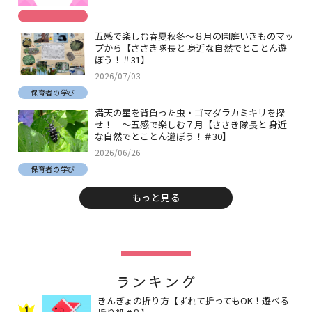
五感で楽しむ春夏秋冬～８月の園庭いきものマッ
プから【ささき隊長と 身近な自然でとことん遊
ぼう！＃31】
2026/07/03
保育者の学び
満天の星を背負った虫・ゴマダラカミキリを探
せ！ ～五感で楽しむ７月【ささき隊長と 身近
な自然でとことん遊ぼう！＃30】
2026/06/26
保育者の学び
もっと見る
ランキング
きんぎょの折り方【ずれて折ってもOK！遊べる
1