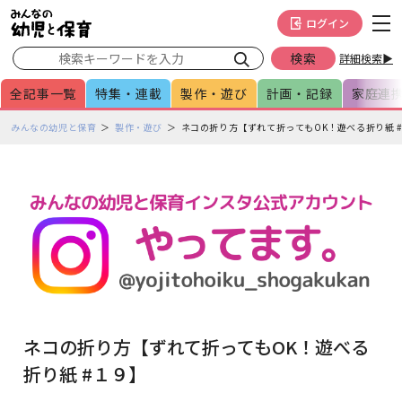
メインメニューをスキップして本文へ移動
フッターへ移動
ログイン
詳細検索▶
全記事一覧
特集・連載
製作・遊び
計画・記録
家庭連
ペ
みんなの幼児と保育
製作・遊び
ネコの折り方【ずれて折ってもOK！遊べる折り紙 
ー
ジ
の
本
文
で
す
ネコの折り方【ずれて折ってもOK！遊べる
折り紙 #１９】