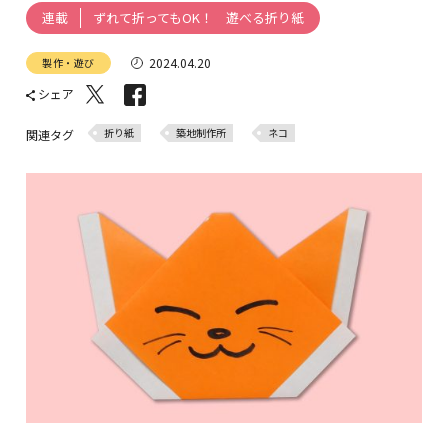
ずれて折ってもOK！ 遊べる折り紙
連載
2024.04.20
製作・遊び
シェア
折り紙
築地制作所
ネコ
関連タグ