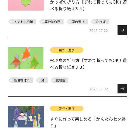
かっぱの折り方【ずれて折ってもOK！遊
べる折り紙 #３４】
トントン相撲
築地制作所
室内遊び
かっぱ
2026.07.22
製作・遊び
飛ぶ鳥の折り方【ずれて折ってもOK！遊
べる折り紙 #３３】
築地制作所
鳥
動物園
2026.07.02
製作・遊び
すぐに作って楽しめる「かんたん七夕飾
り」