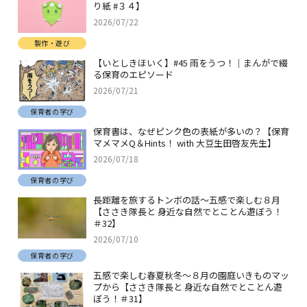
り紙 #３４】
2026/07/22
製作・遊び
【いとしきほいく】#45 雨をうつ！｜まんがで綴
る保育のエピソード
2026/07/21
保育者の学び
保育書は、なぜピンク色の表紙が多いの？【保育
マメマメQ＆Hints！ with 大豆生田啓友先生】
2026/07/18
保育者の学び
長距離を旅するトンボの話～五感で楽しむ８月
【ささき隊長と 身近な自然でとことん遊ぼう！
＃32】
2026/07/10
保育者の学び
五感で楽しむ春夏秋冬～８月の園庭いきものマッ
プから【ささき隊長と 身近な自然でとことん遊
ぼう！＃31】