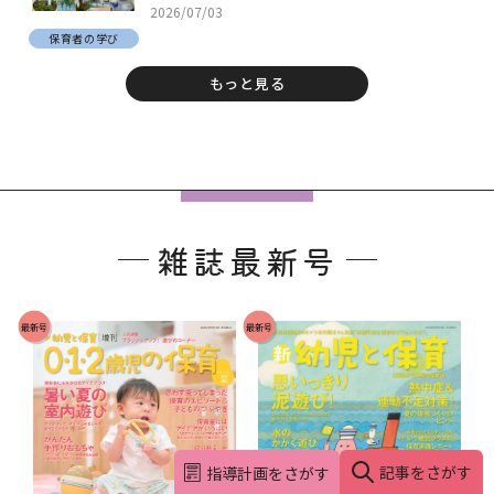
2026/07/03
保育者の学び
もっと見る
フ
ッ
雑誌最新号
タ
ー
で
最新号
最新号
す
。
記事をさがす
指導計画をさがす