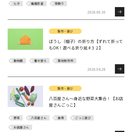
七夕
織姫彦星
笹飾り
2026.06.30
製作・遊び
ぼうし（帽子）の折り方【ずれて折って
もOK！遊べる折り紙 #３２】
動物園
着せ替え
築地制作所
2026.04.28
製作・遊び
八百屋さん～身近な野菜大集合！【お店
屋さんごっこ】
野菜
八百屋さん
食育
ごっこ遊び
お店屋さん