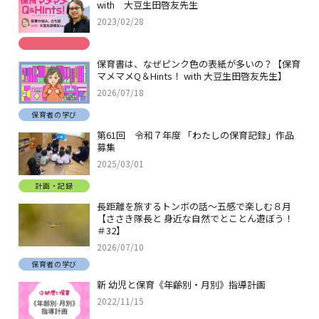
with 大豆生田啓友先生
2023/02/28
保育書は、なぜピンク色の表紙が多いの？【保育
マメマメQ＆Hints！ with 大豆生田啓友先生】
2026/07/18
保育者の学び
第61回 令和７年度 「わたしの保育記録」作品
募集
2025/03/01
計画・記録
長距離を旅するトンボの話～五感で楽しむ８月
【ささき隊長と 身近な自然でとことん遊ぼう！
＃32】
2026/07/10
保育者の学び
新 幼児と保育《年齢別・月別》指導計画
2022/11/15