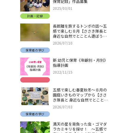
保育記録」作品募集
2025/03/01
計画・記録
長距離を旅するトンボの話～五
感で楽しむ８月【ささき隊長と
身近な自然でとことん遊ぼう！
＃32】
2026/07/10
保育者の学び
新 幼児と保育《年齢別・月別》
指導計画
2022/11/15
五感で楽しむ春夏秋冬～８月の
園庭いきものマップから【ささ
き隊長と 身近な自然でとことん
遊ぼう！＃31】
2026/07/03
保育者の学び
満天の星を背負った虫・ゴマダ
ラカミキリを探せ！ ～五感で