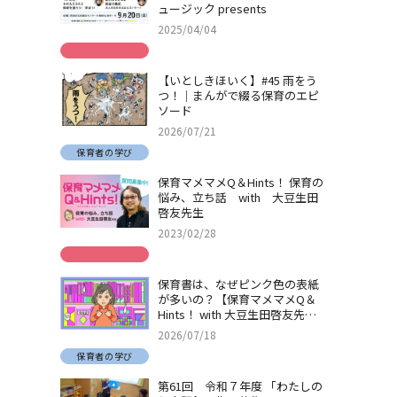
ュージック presents
2025/04/04
【いとしきほいく】#45 雨をう
つ！｜まんがで綴る保育のエピ
ソード
2026/07/21
保育者の学び
保育マメマメQ＆Hints！ 保育の
悩み、立ち話 with 大豆生田
啓友先生
2023/02/28
保育書は、なぜピンク色の表紙
が多いの？【保育マメマメQ＆
Hints！ with 大豆生田啓友先
生】
2026/07/18
保育者の学び
第61回 令和７年度 「わたしの