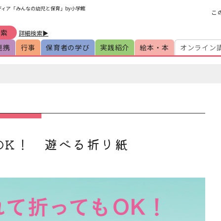
ディア「みんなの幼児と保育」by小学館
こ
詳細検索▶
連携
行事
保育者の学び
実践紹介
絵本・本
オンライン
OK！ 遊べる折り紙