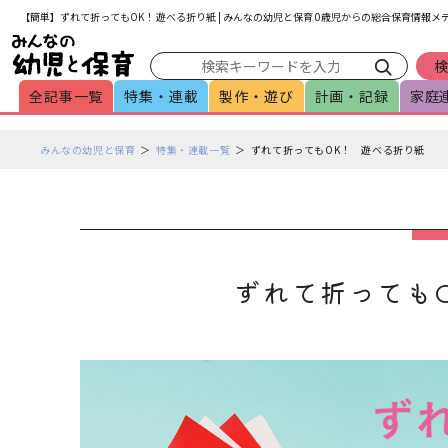
メインメニューをスキップして本文へ移動
フッターへ移動
【簡単】ずれて折ってもOK！ 遊べる折り紙 | みんなの幼児と保育 0歳児からの総合保育情報メ
全記事一覧
特集・連載
製作・遊び
計画・記録
家庭
ペ
みんなの幼児と保育
特集・連載一覧
ずれて折ってもOK！ 遊べる折り紙
ー
ジ
の
本
文
で
ずれて折っても
す