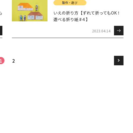
製作・遊び
も
いえの折り方【ずれて折ってもOK！
遊べる折り紙 #４】
2023.04.14
1
2