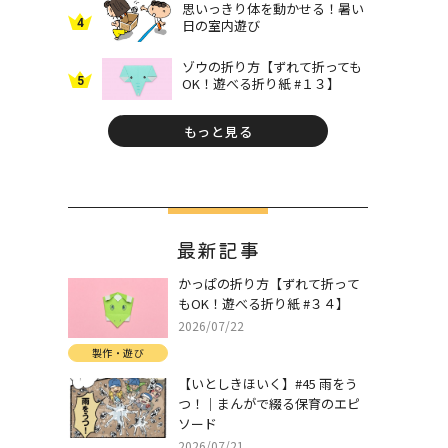
思いっきり体を動かせる！暑い
4
日の室内遊び
ゾウの折り方【ずれて折っても
5
OK！遊べる折り紙 #１３】
もっと見る
最新記事
かっぱの折り方【ずれて折って
もOK！遊べる折り紙 #３４】
2026/07/22
製作・遊び
【いとしきほいく】#45 雨をう
つ！｜まんがで綴る保育のエピ
ソード
2026/07/21