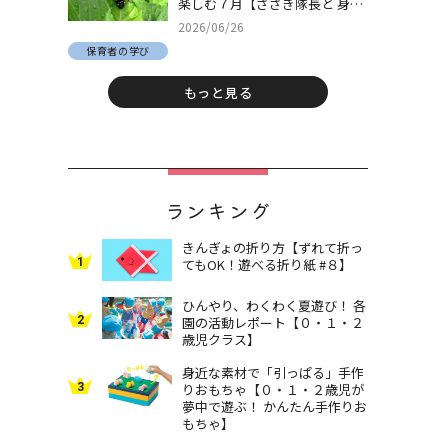
楽しむ７月【ささき隊長と 身近
な自然でとことん遊ぼう！＃
2026/06/26
30】
保育者の学び
もっと見る
ランキング
きんぎょの折り方【ずれて折っ
1
てもOK！遊べる折り紙 #８】
ひんやり、わくわく夏遊び！ 各
2
園の活動レポート【０・１・２
歳児クラス】
身近な素材で「引っぱる」手作
3
りおもちゃ【０・１・２歳児が
夢中で遊ぶ！ かんたん手作りお
もちゃ】