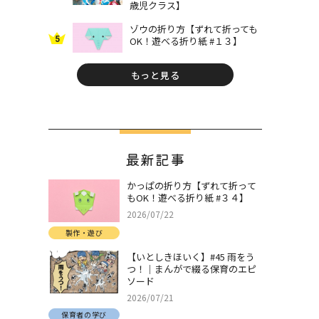
歳児クラス】
ゾウの折り方【ずれて折っても
5
OK！遊べる折り紙 #１３】
もっと見る
最新記事
かっぱの折り方【ずれて折って
もOK！遊べる折り紙 #３４】
2026/07/22
製作・遊び
【いとしきほいく】#45 雨をう
つ！｜まんがで綴る保育のエピ
ソード
2026/07/21
保育者の学び