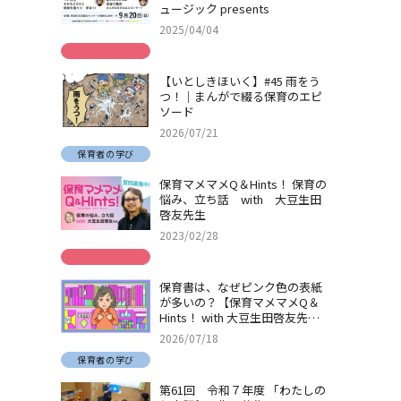
ュージック presents
2025/04/04
【いとしきほいく】#45 雨をう
つ！｜まんがで綴る保育のエピ
ソード
2026/07/21
保育者の学び
保育マメマメQ＆Hints！ 保育の
悩み、立ち話 with 大豆生田
啓友先生
2023/02/28
保育書は、なぜピンク色の表紙
が多いの？【保育マメマメQ＆
Hints！ with 大豆生田啓友先
生】
2026/07/18
保育者の学び
第61回 令和７年度 「わたしの