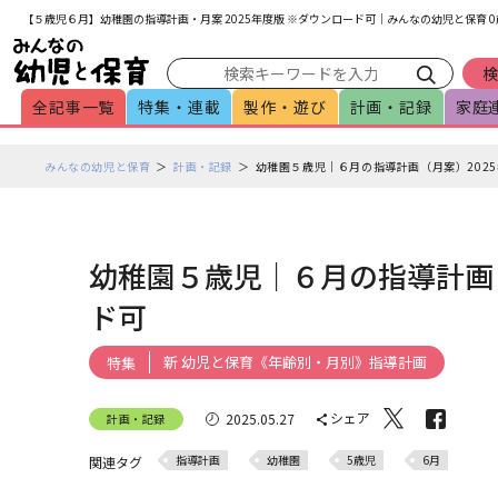
メインメニューをスキップして本文へ移動
フッターへ移動
【５歳児６月】幼稚園の指導計画・月案 2025年度版 ※ダウンロード可｜みんなの幼児と保育
全記事一覧
特集・連載
製作・遊び
計画・記録
家庭
ペ
みんなの幼児と保育
計画・記録
幼稚園５歳児｜６月の指導計画（月案）2025
ー
ジ
の
本
幼稚園５歳児｜６月の指導計画（
文
ド可
で
す
新 幼児と保育《年齢別・月別》指導計画
特集
シェア
2025.05.27
計画・記録
指導計画
幼稚園
5歳児
6月
関連タグ