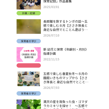
保育記録」作品募集
2025/03/01
計画・記録
長距離を旅するトンボの話～五
感で楽しむ８月【ささき隊長と
身近な自然でとことん遊ぼう！
＃32】
2026/07/10
保育者の学び
新 幼児と保育《年齢別・月別》
指導計画
2022/11/15
五感で楽しむ春夏秋冬～８月の
園庭いきものマップから【ささ
き隊長と 身近な自然でとことん
遊ぼう！＃31】
2026/07/03
保育者の学び
満天の星を背負った虫・ゴマダ
ラカミキリを探せ！ ～五感で