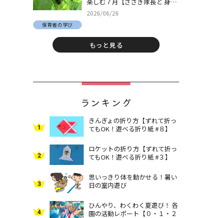
楽しむ７月【ささき隊長と 身近
な自然でとことん遊ぼう！＃
2026/06/26
30】
保育者の学び
もっと見る
ランキング
きんぎょの折り方【ずれて折っ
1
てもOK！遊べる折り紙 #８】
ロケットの折り方【ずれて折っ
2
てもOK！遊べる折り紙 #３】
思いっきり体を動かせる！暑い
3
日の室内遊び
ひんやり、わくわく夏遊び！ 各
4
園の活動レポート【０・１・２