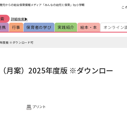
 0歳児からの総合保育情報メディア「みんなの幼児と保育」by小学館
こ
詳細検索▶
連携
行事
保育者の学び
実践紹介
絵本・本
オンライン
年度版 ※ダウンロード可
月案）2025年度版 ※ダウンロー
プリント