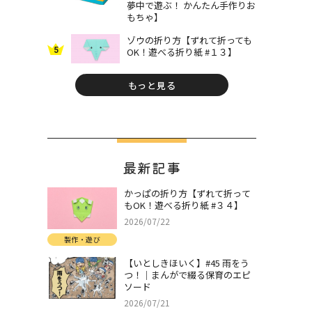
夢中で遊ぶ！ かんたん手作りお
もちゃ】
ゾウの折り方【ずれて折っても
5
OK！遊べる折り紙 #１３】
もっと見る
最新記事
かっぱの折り方【ずれて折って
もOK！遊べる折り紙 #３４】
2026/07/22
製作・遊び
【いとしきほいく】#45 雨をう
つ！｜まんがで綴る保育のエピ
ソード
2026/07/21