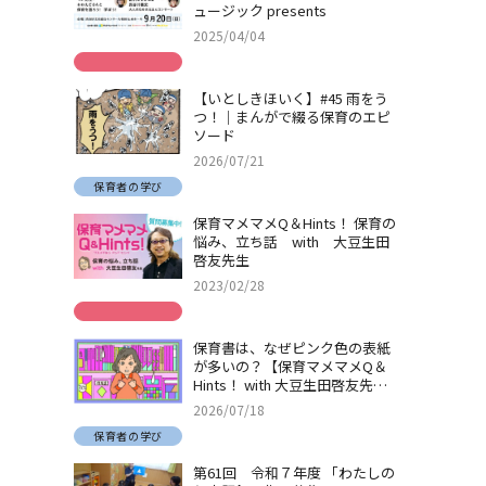
ュージック presents
2025/04/04
【いとしきほいく】#45 雨をう
つ！｜まんがで綴る保育のエピ
ソード
2026/07/21
保育者の学び
保育マメマメQ＆Hints！ 保育の
悩み、立ち話 with 大豆生田
啓友先生
2023/02/28
保育書は、なぜピンク色の表紙
が多いの？【保育マメマメQ＆
Hints！ with 大豆生田啓友先
生】
2026/07/18
保育者の学び
第61回 令和７年度 「わたしの