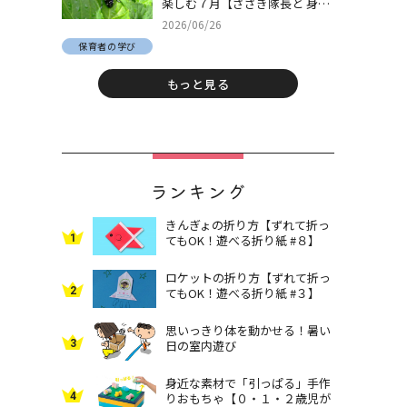
楽しむ７月【ささき隊長と 身近
な自然でとことん遊ぼう！＃
2026/06/26
30】
保育者の学び
もっと見る
ランキング
きんぎょの折り方【ずれて折っ
1
てもOK！遊べる折り紙 #８】
ロケットの折り方【ずれて折っ
2
てもOK！遊べる折り紙 #３】
思いっきり体を動かせる！暑い
3
日の室内遊び
身近な素材で「引っぱる」手作
4
りおもちゃ【０・１・２歳児が