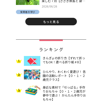
楽しむ７月【ささき隊長と 身近
な自然でとことん遊ぼう！＃
2026/06/26
30】
保育者の学び
もっと見る
ランキング
きんぎょの折り方【ずれて折っ
1
てもOK！遊べる折り紙 #８】
ひんやり、わくわく夏遊び！ 各
2
園の活動レポート【０・１・２
歳児クラス】
身近な素材で「引っぱる」手作
3
りおもちゃ【０・１・２歳児が
夢中で遊ぶ！ かんたん手作りお
もちゃ】