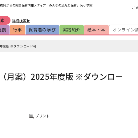
 0歳児からの総合保育情報メディア「みんなの幼児と保育」by小学館
こ
詳細検索▶
連携
行事
保育者の学び
実践紹介
絵本・本
オンライン
年度版 ※ダウンロード可
月案）2025年度版 ※ダウンロー
プリント