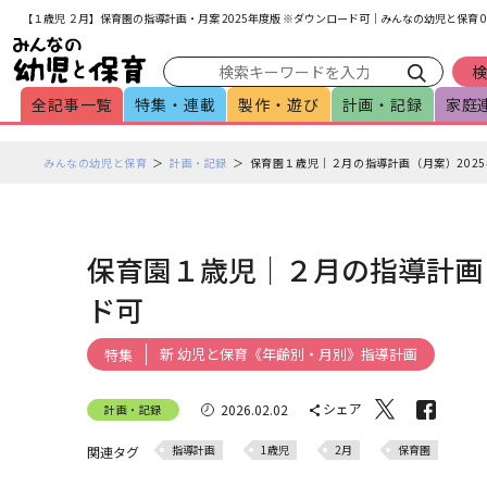
メインメニューをスキップして本文へ移動
フッターへ移動
【１歳児 ２月】保育園の指導計画・月案 2025年度版 ※ダウンロード可｜みんなの幼児と保育
全記事一覧
特集・連載
製作・遊び
計画・記録
家庭
ペ
みんなの幼児と保育
計画・記録
保育園１歳児｜２月の指導計画（月案）2025
ー
ジ
の
本
保育園１歳児｜２月の指導計画（
文
ド可
で
す
新 幼児と保育《年齢別・月別》指導計画
特集
シェア
2026.02.02
計画・記録
指導計画
1歳児
2月
保育園
関連タグ