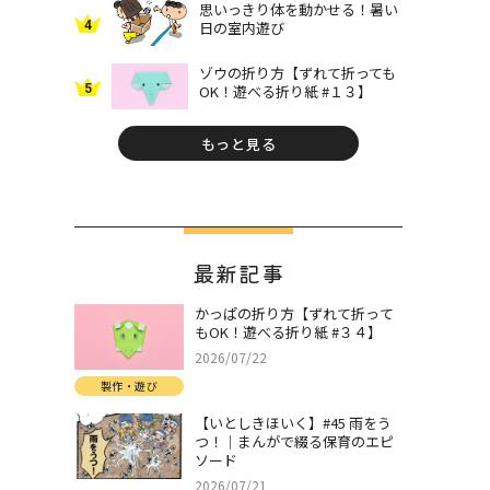
思いっきり体を動かせる！暑い
4
日の室内遊び
ゾウの折り方【ずれて折っても
5
OK！遊べる折り紙 #１３】
もっと見る
最新記事
かっぱの折り方【ずれて折って
もOK！遊べる折り紙 #３４】
2026/07/22
製作・遊び
【いとしきほいく】#45 雨をう
つ！｜まんがで綴る保育のエピ
ソード
2026/07/21