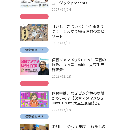
ュージック presents
2025/04/04
【いとしきほいく】#45 雨をう
つ！｜まんがで綴る保育のエピ
ソード
2026/07/21
保育者の学び
保育マメマメQ＆Hints！ 保育の
悩み、立ち話 with 大豆生田
啓友先生
2023/02/28
保育書は、なぜピンク色の表紙
が多いの？【保育マメマメQ＆
Hints！ with 大豆生田啓友先
生】
2026/07/18
保育者の学び
第61回 令和７年度 「わたしの