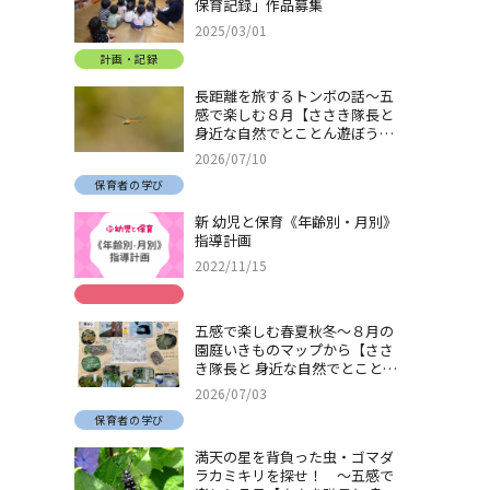
保育記録」作品募集
2025/03/01
計画・記録
長距離を旅するトンボの話～五
感で楽しむ８月【ささき隊長と
身近な自然でとことん遊ぼう！
＃32】
2026/07/10
保育者の学び
新 幼児と保育《年齢別・月別》
指導計画
2022/11/15
五感で楽しむ春夏秋冬～８月の
園庭いきものマップから【ささ
き隊長と 身近な自然でとことん
遊ぼう！＃31】
2026/07/03
保育者の学び
満天の星を背負った虫・ゴマダ
ラカミキリを探せ！ ～五感で