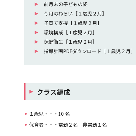
前月末の子どもの姿
今月のねらい［１歳児２月］
子育て支援［１歳児２月］
環境構成［１歳児２月］
保健衛生［１歳児２月］
指導計画PDFダウンロード［１歳児２月］
クラス編成
１歳児・・・10 名
保育者・・・常勤２名 非常勤１名