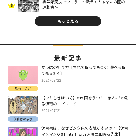
異年齢競技でいこう！～教えて！あなたの園の
5
運動会～
もっと見る
最新記事
かっぱの折り方【ずれて折ってもOK！遊べる折
り紙 #３４】
2026/07/22
製作・遊び
【いとしきほいく】#45 雨をうつ！｜まんがで綴
る保育のエピソード
2026/07/21
保育者の学び
保育書は、なぜピンク色の表紙が多いの？【保育
マメマメQ＆Hints！ with 大豆生田啓友先生】