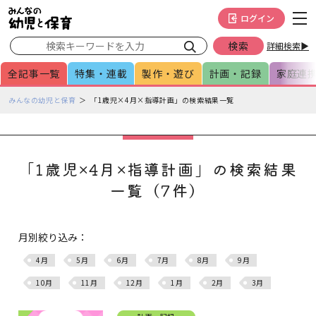
メインメニューをスキップして本文へ移動
フッターへ移動
ログイン
詳細検索▶
全記事一覧
特集・連載
製作・遊び
計画・記録
家庭連
ペ
みんなの幼児と保育
「1歳児×4月×指導計画」の検索結果一覧
ー
ジ
の
本
「1歳児×4月×指導計画」の検索結果
文
一覧（7件）
で
す
月別絞り込み：
4月
5月
6月
7月
8月
9月
10月
11月
12月
1月
2月
3月