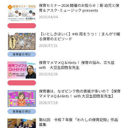
保育セミナー2026 開催のお知らせ｜新 幼児と保
育＆アスク･ミュージック presents
2025/04/04
【いとしきほいく】#45 雨をうつ！｜まんがで綴
る保育のエピソード
2026/07/21
保育者の学び
保育マメマメQ＆Hints！ 保育の悩み、立ち話
with 大豆生田啓友先生
2023/02/28
保育書は、なぜピンク色の表紙が多いの？【保育
マメマメQ＆Hints！ with 大豆生田啓友先生】
2026/07/18
保育者の学び
第61回 令和７年度 「わたしの保育記録」作品
募集