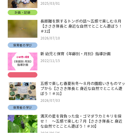
2025/03/01
計画・記録
長距離を旅するトンボの話～五感で楽しむ８月
【ささき隊長と 身近な自然でとことん遊ぼう！
＃32】
2026/07/10
保育者の学び
新 幼児と保育《年齢別・月別》指導計画
2022/11/15
五感で楽しむ春夏秋冬～８月の園庭いきものマッ
プから【ささき隊長と 身近な自然でとことん遊
ぼう！＃31】
2026/07/03
保育者の学び
満天の星を背負った虫・ゴマダラカミキリを探
せ！ ～五感で楽しむ７月【ささき隊長と 身近
な自然でとことん遊ぼう！＃30】
2026/06/26