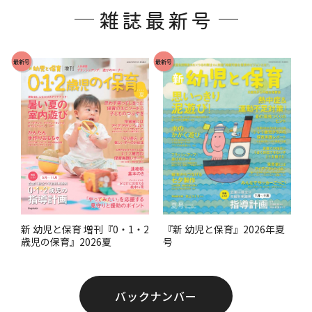
雑誌最新号
タ
ー
で
最新号
最新号
す
。
『新 幼児と保育』2026年夏
新 幼児と保育 増刊『0・1・2
号
歳児の保育』2026夏
バックナンバー