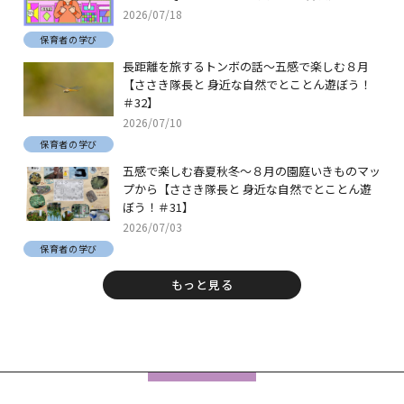
2026/07/18
保育者の学び
長距離を旅するトンボの話～五感で楽しむ８月
【ささき隊長と 身近な自然でとことん遊ぼう！
＃32】
2026/07/10
保育者の学び
五感で楽しむ春夏秋冬～８月の園庭いきものマッ
プから【ささき隊長と 身近な自然でとことん遊
ぼう！＃31】
2026/07/03
保育者の学び
もっと見る
フ
ッ