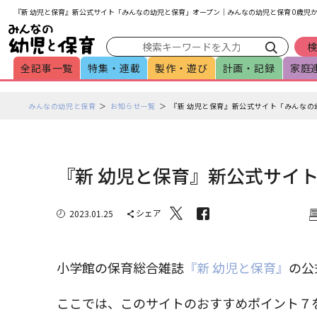
メインメニューをスキップして本文へ移動
フッターへ移動
『新 幼児と保育』新公式サイト「みんなの幼児と保育」オープン｜みんなの幼児と保育 0歳児
全記事一覧
特集・連載
製作・遊び
計画・記録
家庭
ペ
みんなの幼児と保育
お知らせ一覧
『新 幼児と保育』新公式サイト「みんなの
ー
ジ
の
本
『新 幼児と保育』新公式サイ
文
で
シェア
2023.01.25
す
小学館の保育総合雑誌
『新 幼児と保育』
の公
ここでは、このサイトのおすすめポイント７