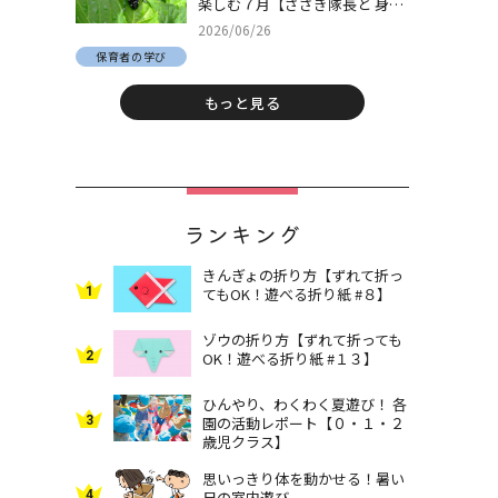
楽しむ７月【ささき隊長と 身近
な自然でとことん遊ぼう！＃
2026/06/26
30】
保育者の学び
もっと見る
ランキング
きんぎょの折り方【ずれて折っ
1
てもOK！遊べる折り紙 #８】
ゾウの折り方【ずれて折っても
2
OK！遊べる折り紙 #１３】
ひんやり、わくわく夏遊び！ 各
3
園の活動レポート【０・１・２
歳児クラス】
思いっきり体を動かせる！暑い
4
日の室内遊び