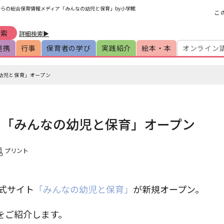
からの総合保育情報メディア「みんなの幼児と保育」by小学館
こ
詳細検索▶
連携
行事
保育者の学び
実践紹介
絵本・本
オンライン
幼児と保育」オープン
ト「みんなの幼児と保育」オープン
プリント
式サイト
「みんなの幼児と保育」
が新規オープン。
をご紹介します。