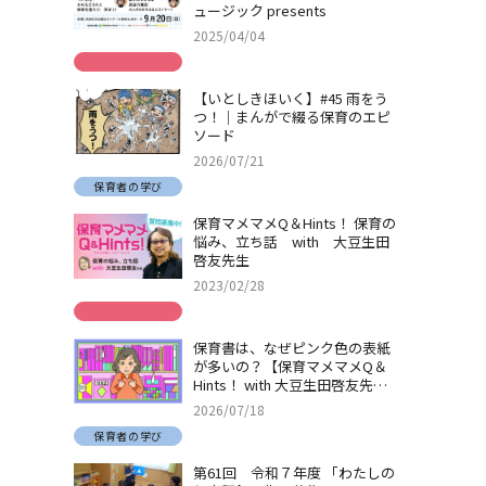
ュージック presents
2025/04/04
【いとしきほいく】#45 雨をう
つ！｜まんがで綴る保育のエピ
ソード
2026/07/21
保育者の学び
保育マメマメQ＆Hints！ 保育の
悩み、立ち話 with 大豆生田
啓友先生
2023/02/28
保育書は、なぜピンク色の表紙
が多いの？【保育マメマメQ＆
Hints！ with 大豆生田啓友先
生】
2026/07/18
保育者の学び
第61回 令和７年度 「わたしの