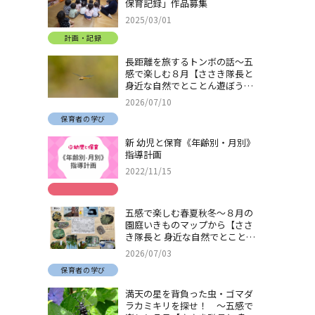
保育記録」作品募集
2025/03/01
計画・記録
長距離を旅するトンボの話～五
感で楽しむ８月【ささき隊長と
身近な自然でとことん遊ぼう！
＃32】
2026/07/10
保育者の学び
新 幼児と保育《年齢別・月別》
指導計画
2022/11/15
五感で楽しむ春夏秋冬～８月の
園庭いきものマップから【ささ
き隊長と 身近な自然でとことん
遊ぼう！＃31】
2026/07/03
保育者の学び
満天の星を背負った虫・ゴマダ
ラカミキリを探せ！ ～五感で