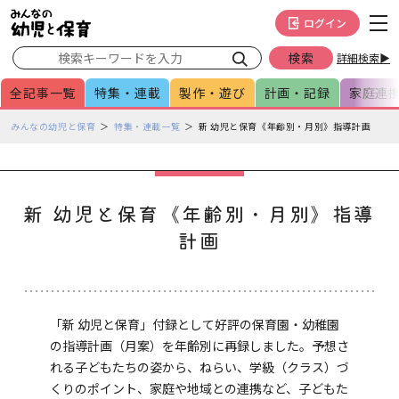
メインメニューをスキップして本文へ移動
フッターへ移動
ログイン
詳細検索▶
全記事一覧
特集・連載
製作・遊び
計画・記録
家庭連
ペ
みんなの幼児と保育
特集・連載一覧
新 幼児と保育《年齢別・月別》指導計画
ー
ジ
の
本
新 幼児と保育《年齢別・月別》指導
文
計画
で
す
「新 幼児と保育」付録として好評の保育園・幼稚園
の指導計画（月案）を年齢別に再録しました。予想さ
れる子どもたちの姿から、ねらい、学級（クラス）づ
くりのポイント、家庭や地域との連携など、子どもた