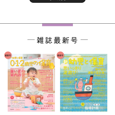
フ
ッ
雑誌最新号
タ
ー
で
最新号
最新号
す
。