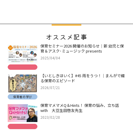
オススメ記事
保育セミナー2026 開催のお知らせ｜新 幼児と保
育＆アスク･ミュージック presents
2025/04/04
【いとしきほいく】#45 雨をうつ！｜まんがで綴
る保育のエピソード
2026/07/21
保育者の学び
保育マメマメQ＆Hints！ 保育の悩み、立ち話
with 大豆生田啓友先生
2023/02/28