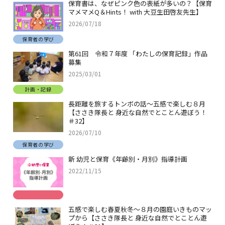
保育書は、なぜピンク色の表紙が多いの？【保育
マメマメQ＆Hints！ with 大豆生田啓友先生】
2026/07/18
保育者の学び
第61回 令和７年度 「わたしの保育記録」作品
募集
2025/03/01
計画・記録
長距離を旅するトンボの話～五感で楽しむ８月
【ささき隊長と 身近な自然でとことん遊ぼう！
＃32】
2026/07/10
保育者の学び
新 幼児と保育《年齢別・月別》指導計画
2022/11/15
五感で楽しむ春夏秋冬～８月の園庭いきものマッ
プから【ささき隊長と 身近な自然でとことん遊