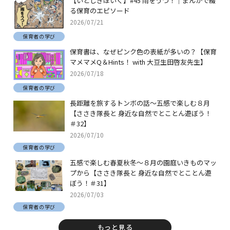
【いとしきほいく】#45 雨をうつ！｜まんがで綴
る保育のエピソード
2026/07/21
保育者の学び
保育書は、なぜピンク色の表紙が多いの？【保育
マメマメQ＆Hints！ with 大豆生田啓友先生】
2026/07/18
保育者の学び
長距離を旅するトンボの話～五感で楽しむ８月
【ささき隊長と 身近な自然でとことん遊ぼう！
＃32】
2026/07/10
保育者の学び
五感で楽しむ春夏秋冬～８月の園庭いきものマッ
プから【ささき隊長と 身近な自然でとことん遊
ぼう！＃31】
2026/07/03
保育者の学び
もっと見る