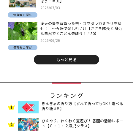
ぼう！＃31】
2026/07/03
保育者の学び
満天の星を背負った虫・ゴマダラカミキリを探
せ！ ～五感で楽しむ７月【ささき隊長と 身近
な自然でとことん遊ぼう！＃30】
2026/06/26
保育者の学び
もっと見る
ランキング
きんぎょの折り方【ずれて折ってもOK！遊べる
1
折り紙 #８】
ひんやり、わくわく夏遊び！ 各園の活動レポー
2
ト【０・１・２歳児クラス】