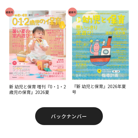
で
最新号
最新号
す
。
『新 幼児と保育』2026年夏
新 幼児と保育 増刊『0・1・2
号
歳児の保育』2026夏
バックナンバー