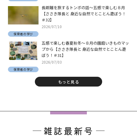
長距離を旅するトンボの話～五感で楽しむ８月
【ささき隊長と 身近な自然でとことん遊ぼう！
＃32】
2026/07/10
保育者の学び
五感で楽しむ春夏秋冬～８月の園庭いきものマッ
プから【ささき隊長と 身近な自然でとことん遊
ぼう！＃31】
2026/07/03
保育者の学び
もっと見る
フ
ッ
雑誌最新号
タ
ー