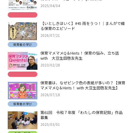
2025/04/04
【いとしきほいく】#45 雨をうつ！｜まんがで綴
る保育のエピソード
2026/07/21
保育者の学び
保育マメマメQ＆Hints！ 保育の悩み、立ち話
with 大豆生田啓友先生
2023/02/28
保育書は、なぜピンク色の表紙が多いの？【保育
マメマメQ＆Hints！ with 大豆生田啓友先生】
2026/07/18
保育者の学び
第61回 令和７年度 「わたしの保育記録」作品
募集
2025/03/01