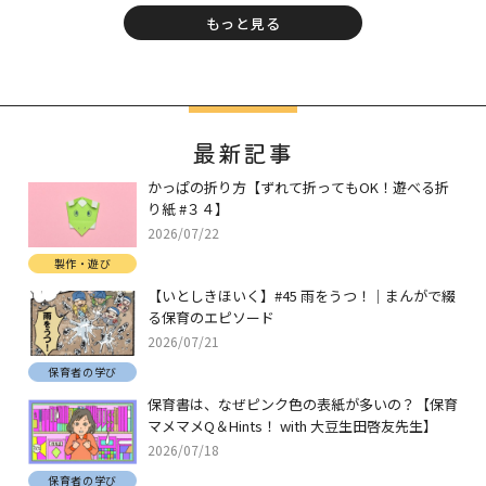
もっと見る
最新記事
かっぱの折り方【ずれて折ってもOK！遊べる折
り紙 #３４】
2026/07/22
製作・遊び
【いとしきほいく】#45 雨をうつ！｜まんがで綴
る保育のエピソード
2026/07/21
保育者の学び
保育書は、なぜピンク色の表紙が多いの？【保育
マメマメQ＆Hints！ with 大豆生田啓友先生】
2026/07/18
保育者の学び