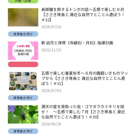
計画・記録
長距離を旅するトンボの話～五感で楽しむ８月
【ささき隊長と 身近な自然でとことん遊ぼう！
＃32】
2026/07/10
保育者の学び
新 幼児と保育《年齢別・月別》指導計画
2022/11/15
五感で楽しむ春夏秋冬～８月の園庭いきものマッ
プから【ささき隊長と 身近な自然でとことん遊
ぼう！＃31】
2026/07/03
保育者の学び
満天の星を背負った虫・ゴマダラカミキリを探
せ！ ～五感で楽しむ７月【ささき隊長と 身近
な自然でとことん遊ぼう！＃30】
2026/06/26
保育者の学び