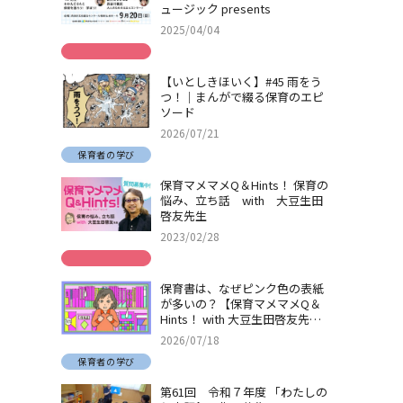
ュージック presents
2025/04/04
【いとしきほいく】#45 雨をう
つ！｜まんがで綴る保育のエピ
ソード
2026/07/21
保育者の学び
保育マメマメQ＆Hints！ 保育の
悩み、立ち話 with 大豆生田
啓友先生
2023/02/28
保育書は、なぜピンク色の表紙
が多いの？【保育マメマメQ＆
Hints！ with 大豆生田啓友先
生】
2026/07/18
保育者の学び
第61回 令和７年度 「わたしの