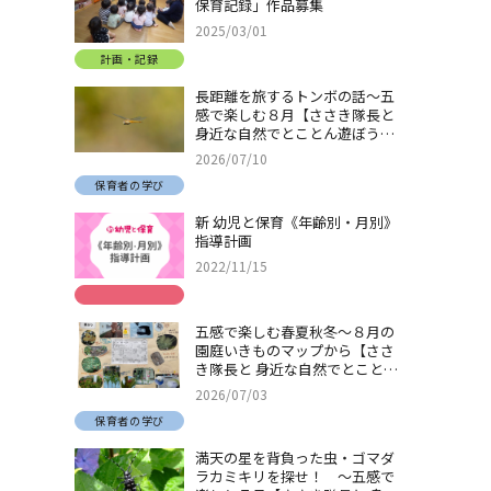
保育記録」作品募集
2025/03/01
計画・記録
長距離を旅するトンボの話～五
感で楽しむ８月【ささき隊長と
身近な自然でとことん遊ぼう！
＃32】
2026/07/10
保育者の学び
新 幼児と保育《年齢別・月別》
指導計画
2022/11/15
五感で楽しむ春夏秋冬～８月の
園庭いきものマップから【ささ
き隊長と 身近な自然でとことん
遊ぼう！＃31】
2026/07/03
保育者の学び
満天の星を背負った虫・ゴマダ
ラカミキリを探せ！ ～五感で