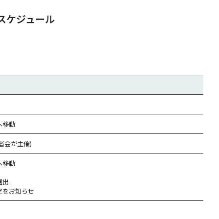
スケジュール
へ移動
者会が主催)
へ移動
選出
定をお知らせ