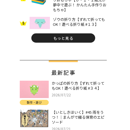
夢中で遊ぶ！ かんたん手作りお
もちゃ】
ゾウの折り方【ずれて折っても
5
OK！遊べる折り紙 #１３】
もっと見る
最新記事
かっぱの折り方【ずれて折って
もOK！遊べる折り紙 #３４】
2026/07/22
製作・遊び
【いとしきほいく】#45 雨をう
つ！｜まんがで綴る保育のエピ
ソード
2026/07/21