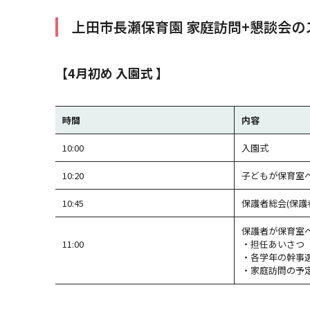
上田市長瀬保育園 家庭訪問+懇談会の
【4月初め 入園式 】
時間
内容
10:00
入園式
10:20
子どもが保育室
10:45
保護者総会(保護
保護者が保育室
11:00
・担任あいさつ
・各学年の幹事
・家庭訪問の予