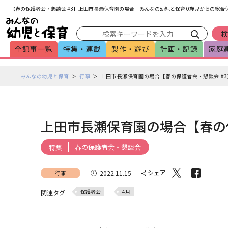
メインメニューをスキップして本文へ移動
フッターへ移動
【春の保護者会・懇談会 #3】上田市長瀬保育園の場合｜みんなの幼児と保育 0歳児からの総合
全記事一覧
特集・連載
製作・遊び
計画・記録
家庭
ペ
みんなの幼児と保育
行事
上田市長瀬保育園の場合【春の保護者会・懇談会 #3
ー
ジ
の
本
上田市長瀬保育園の場合【春の保
文
で
春の保護者会・懇談会
特集
す
シェア
2022.11.15
行事
保護者会
4月
関連タグ