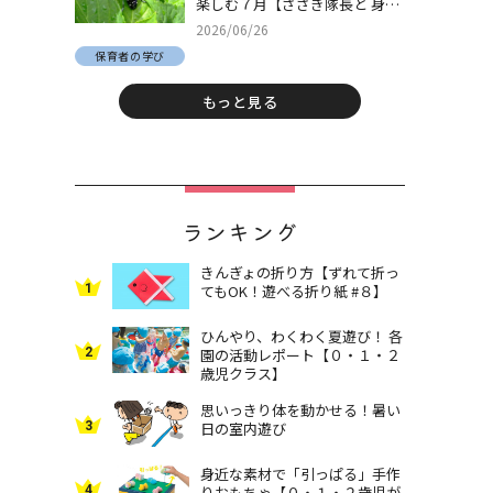
楽しむ７月【ささき隊長と 身近
な自然でとことん遊ぼう！＃
2026/06/26
30】
保育者の学び
もっと見る
ランキング
きんぎょの折り方【ずれて折っ
1
てもOK！遊べる折り紙 #８】
ひんやり、わくわく夏遊び！ 各
2
園の活動レポート【０・１・２
歳児クラス】
思いっきり体を動かせる！暑い
3
日の室内遊び
身近な素材で「引っぱる」手作
4
りおもちゃ【０・１・２歳児が