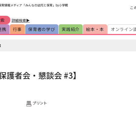
保育情報メディア「みんなの幼児と保育」by小学館
こ
詳細検索▶
連携
行事
保育者の学び
実践紹介
絵本・本
オンライン
】
護者会・懇談会 #3】
プリント