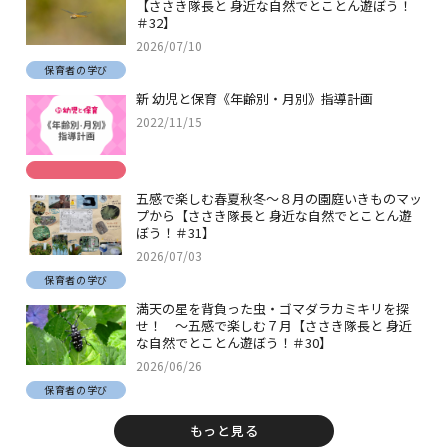
【ささき隊長と 身近な自然でとことん遊ぼう！
＃32】
2026/07/10
保育者の学び
新 幼児と保育《年齢別・月別》指導計画
2022/11/15
五感で楽しむ春夏秋冬～８月の園庭いきものマッ
プから【ささき隊長と 身近な自然でとことん遊
ぼう！＃31】
2026/07/03
保育者の学び
満天の星を背負った虫・ゴマダラカミキリを探
せ！ ～五感で楽しむ７月【ささき隊長と 身近
な自然でとことん遊ぼう！＃30】
2026/06/26
保育者の学び
もっと見る