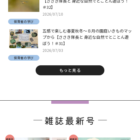
【ささき隊長と 身近な自然でとことん遊ぼう！
＃32】
2026/07/10
保育者の学び
五感で楽しむ春夏秋冬～８月の園庭いきものマッ
プから【ささき隊長と 身近な自然でとことん遊
ぼう！＃31】
2026/07/03
保育者の学び
もっと見る
フ
ッ
雑誌最新号
タ
ー
で
最新号
最新号