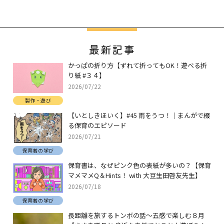
最新記事
かっぱの折り方【ずれて折ってもOK！遊べる折
り紙 #３４】
2026/07/22
製作・遊び
【いとしきほいく】#45 雨をうつ！｜まんがで綴
る保育のエピソード
2026/07/21
保育者の学び
保育書は、なぜピンク色の表紙が多いの？【保育
マメマメQ＆Hints！ with 大豆生田啓友先生】
2026/07/18
保育者の学び
長距離を旅するトンボの話～五感で楽しむ８月