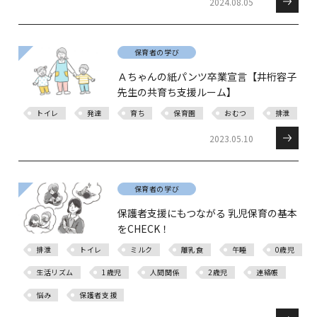
2024.08.05
保育者の学び
Ａちゃんの紙パンツ卒業宣言【井桁容子
先生の共育ち支援ルーム】
トイレ
発達
育ち
保育園
おむつ
排泄
2023.05.10
保育者の学び
保護者支援にもつながる 乳児保育の基本
をCHECK！
排泄
トイレ
ミルク
離乳食
午睡
0歳児
生活リズム
1歳児
人間関係
2歳児
連絡帳
悩み
保護者支援