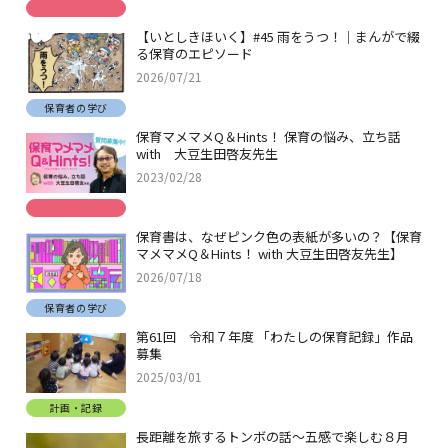
【いとしきほいく】#45 雨をうつ！｜まんがで綴
る保育のエピソード
2026/07/21
保育者の学び
保育マメマメQ＆Hints！ 保育の悩み、立ち話
with 大豆生田啓友先生
2023/02/28
保育書は、なぜピンク色の表紙が多いの？【保育
マメマメQ＆Hints！ with 大豆生田啓友先生】
2026/07/18
保育者の学び
第61回 令和７年度 「わたしの保育記録」作品
募集
2025/03/01
計画・記録
長距離を旅するトンボの話～五感で楽しむ８月