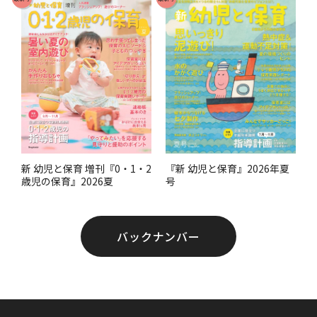
す
。
『新 幼児と保育』2026年夏
新 幼児と保育 増刊『0・1・2
号
歳児の保育』2026夏
バックナンバー