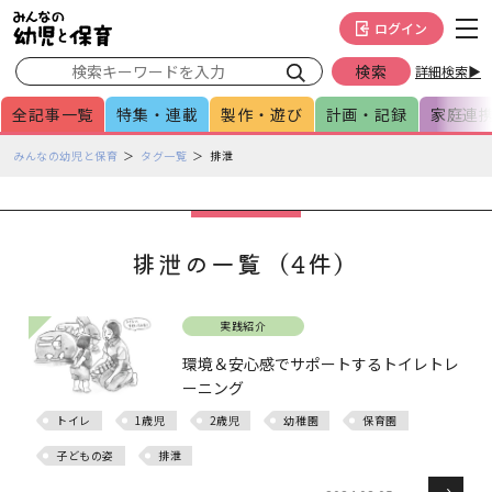
メインメニューをスキップして本文へ移動
フッターへ移動
ログイン
詳細検索▶
全記事一覧
特集・連載
製作・遊び
計画・記録
家庭連
ペ
みんなの幼児と保育
タグ一覧
排泄
ー
ジ
の
本
排泄の一覧（4件）
文
で
す
実践紹介
環境＆安心感でサポートするトイレトレ
ーニング
トイレ
1歳児
2歳児
幼稚園
保育園
子どもの姿
排泄