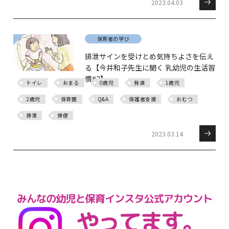
2023.04.03
保育者の学び
排泄サインを受けとめ気持ちよさを伝え
る【今井和子先生に聞く 乳幼児の生活習
慣#3】
トイレ
おまる
0歳児
発達
1歳児
2歳児
保育園
Q&A
保護者支援
おむつ
排泄
排便
2023.03.14