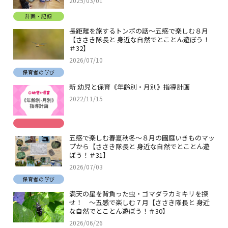
2025/03/01
計画・記録
長距離を旅するトンボの話～五感で楽しむ８月
【ささき隊長と 身近な自然でとことん遊ぼう！
＃32】
2026/07/10
保育者の学び
新 幼児と保育《年齢別・月別》指導計画
2022/11/15
五感で楽しむ春夏秋冬～８月の園庭いきものマッ
プから【ささき隊長と 身近な自然でとことん遊
ぼう！＃31】
2026/07/03
保育者の学び
満天の星を背負った虫・ゴマダラカミキリを探
せ！ ～五感で楽しむ７月【ささき隊長と 身近
な自然でとことん遊ぼう！＃30】
2026/06/26