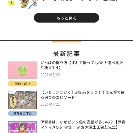
5
もっと見る
最新記事
かっぱの折り方【ずれて折ってもOK！遊べる折
り紙 #３４】
2026/07/22
製作・遊び
【いとしきほいく】#45 雨をうつ！｜まんがで綴
る保育のエピソード
2026/07/21
保育者の学び
保育書は、なぜピンク色の表紙が多いの？【保育
マメマメQ＆Hints！ with 大豆生田啓友先生】