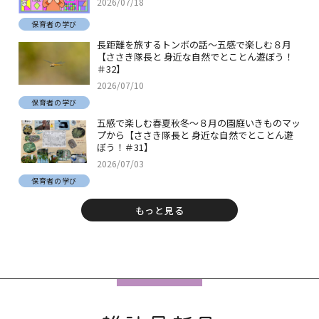
2026/07/18
保育者の学び
長距離を旅するトンボの話～五感で楽しむ８月
【ささき隊長と 身近な自然でとことん遊ぼう！
＃32】
2026/07/10
保育者の学び
五感で楽しむ春夏秋冬～８月の園庭いきものマッ
プから【ささき隊長と 身近な自然でとことん遊
ぼう！＃31】
2026/07/03
保育者の学び
もっと見る
フ
ッ