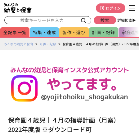
メインメニューをスキップして本文へ移動
フッターへ移動
ログイン
詳細検索▶
全記事一覧
特集・連載
製作・遊び
計画・記録
家庭連
ペ
みんなの幼児と保育
計画・記録
保育園４歳児｜４月の指導計画（月案）2022年度
ー
ジ
の
本
文
で
す
保育園４歳児｜４月の指導計画（月案）
2022年度版 ※ダウンロード可