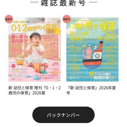
雑誌最新号
タ
ー
で
最新号
最新号
す
。
『新 幼児と保育』2026年夏
新 幼児と保育 増刊『0・1・2
号
歳児の保育』2026夏
バックナンバー