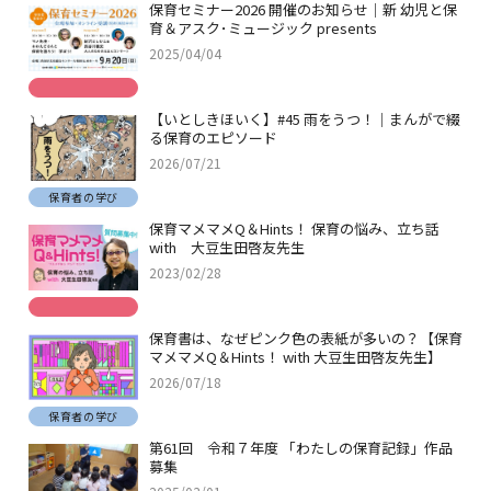
保育セミナー2026 開催のお知らせ｜新 幼児と保
育＆アスク･ミュージック presents
2025/04/04
【いとしきほいく】#45 雨をうつ！｜まんがで綴
る保育のエピソード
2026/07/21
保育者の学び
保育マメマメQ＆Hints！ 保育の悩み、立ち話
with 大豆生田啓友先生
2023/02/28
保育書は、なぜピンク色の表紙が多いの？【保育
マメマメQ＆Hints！ with 大豆生田啓友先生】
2026/07/18
保育者の学び
第61回 令和７年度 「わたしの保育記録」作品
募集