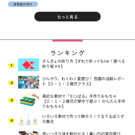
保育者の学び
もっと見る
ランキング
きんぎょの折り方【ずれて折ってもOK！遊べる
1
折り紙 #８】
ひんやり、わくわく夏遊び！ 各園の活動レポー
2
ト【０・１・２歳児クラス】
身近な素材で「引っぱる」手作りおもちゃ
3
【０・１・２歳児が夢中で遊ぶ！ かんたん手作
りおもちゃ】
いろいろ素材で作って飾ろう！てるてるぼうず
4
大集合
思いっきり体を動かせる！暑い日の室内遊び