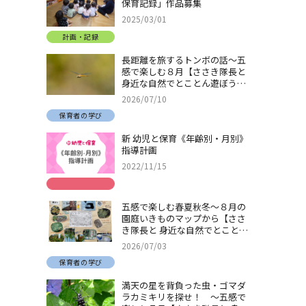
保育記録」作品募集
2025/03/01
計画・記録
長距離を旅するトンボの話～五
感で楽しむ８月【ささき隊長と
身近な自然でとことん遊ぼう！
＃32】
2026/07/10
保育者の学び
新 幼児と保育《年齢別・月別》
指導計画
2022/11/15
五感で楽しむ春夏秋冬～８月の
園庭いきものマップから【ささ
き隊長と 身近な自然でとことん
遊ぼう！＃31】
2026/07/03
保育者の学び
満天の星を背負った虫・ゴマダ
ラカミキリを探せ！ ～五感で