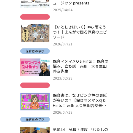
ュージック presents
2025/04/04
【いとしきほいく】#45 雨をう
つ！｜まんがで綴る保育のエピ
ソード
2026/07/21
保育者の学び
保育マメマメQ＆Hints！ 保育の
悩み、立ち話 with 大豆生田
啓友先生
2023/02/28
保育書は、なぜピンク色の表紙
が多いの？【保育マメマメQ＆
Hints！ with 大豆生田啓友先
生】
2026/07/18
保育者の学び
第61回 令和７年度 「わたしの