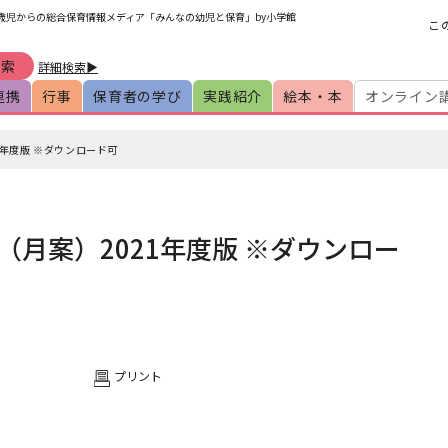
0歳児からの総合保育情報メディア「みんなの幼児と保育」by小学館
こ
詳細検索▶
連携
行事
保育者の学び
実践紹介
絵本・本
オンライン
年度版 ※ダウンロード可
月案）2021年度版 ※ダウンロー
プリント