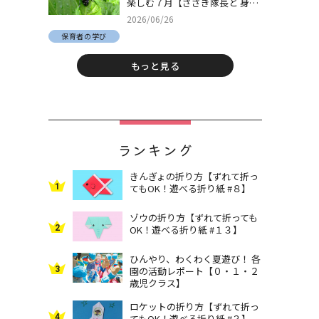
楽しむ７月【ささき隊長と 身近
な自然でとことん遊ぼう！＃
2026/06/26
30】
保育者の学び
もっと見る
ランキング
きんぎょの折り方【ずれて折っ
1
てもOK！遊べる折り紙 #８】
ゾウの折り方【ずれて折っても
2
OK！遊べる折り紙 #１３】
ひんやり、わくわく夏遊び！ 各
3
園の活動レポート【０・１・２
歳児クラス】
ロケットの折り方【ずれて折っ
4
てもOK！遊べる折り紙 #３】