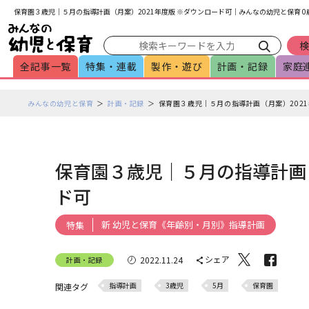
メインメニューをスキップして本文へ移動
フッターへ移動
保育園３歳児｜５月の指導計画（月案）2021年度版 ※ダウンロード可｜みんなの幼児と保育 
全記事一覧
特集・連載
製作・遊び
計画・記録
家庭
ペ
みんなの幼児と保育
計画・記録
保育園３歳児｜５月の指導計画（月案）2021
ー
ジ
の
本
保育園３歳児｜５月の指導計画（
文
ド可
で
す
新 幼児と保育《年齢別・月別》指導計画
特集
シェア
2022.11.24
計画・記録
指導計画
3歳児
5月
保育園
関連タグ