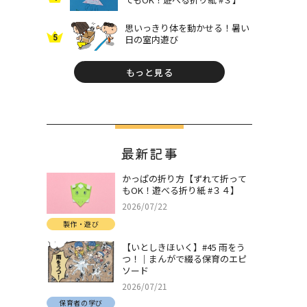
思いっきり体を動かせる！暑い
5
日の室内遊び
もっと見る
最新記事
かっぱの折り方【ずれて折って
もOK！遊べる折り紙 #３４】
2026/07/22
製作・遊び
【いとしきほいく】#45 雨をう
つ！｜まんがで綴る保育のエピ
ソード
2026/07/21
保育者の学び