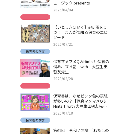
ュージック presents
2025/04/04
【いとしきほいく】#45 雨をう
つ！｜まんがで綴る保育のエピ
ソード
2026/07/21
保育者の学び
保育マメマメQ＆Hints！ 保育の
悩み、立ち話 with 大豆生田
啓友先生
2023/02/28
保育書は、なぜピンク色の表紙
が多いの？【保育マメマメQ＆
Hints！ with 大豆生田啓友先
生】
2026/07/18
保育者の学び
第61回 令和７年度 「わたしの