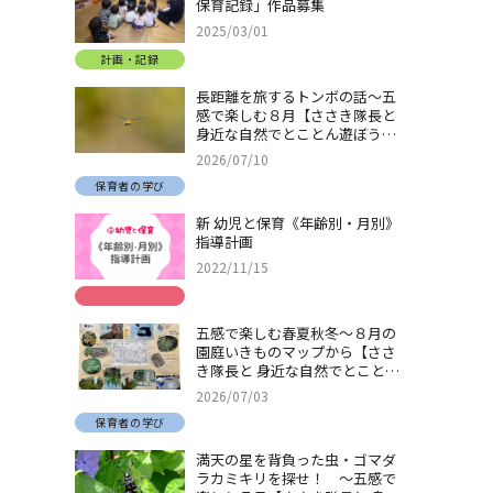
保育記録」作品募集
2025/03/01
計画・記録
長距離を旅するトンボの話～五
感で楽しむ８月【ささき隊長と
身近な自然でとことん遊ぼう！
＃32】
2026/07/10
保育者の学び
新 幼児と保育《年齢別・月別》
指導計画
2022/11/15
五感で楽しむ春夏秋冬～８月の
園庭いきものマップから【ささ
き隊長と 身近な自然でとことん
遊ぼう！＃31】
2026/07/03
保育者の学び
満天の星を背負った虫・ゴマダ
ラカミキリを探せ！ ～五感で