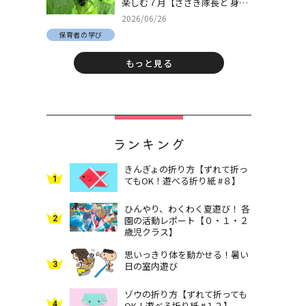
楽しむ７月【ささき隊長と 身近
な自然でとことん遊ぼう！＃
2026/06/26
30】
保育者の学び
もっと見る
ランキング
きんぎょの折り方【ずれて折っ
1
てもOK！遊べる折り紙 #８】
ひんやり、わくわく夏遊び！ 各
2
園の活動レポート【０・１・２
歳児クラス】
思いっきり体を動かせる！暑い
3
日の室内遊び
ゾウの折り方【ずれて折っても
4
OK！遊べる折り紙 #１３】