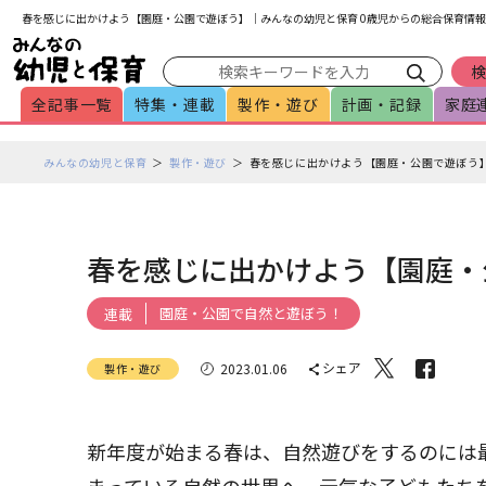
メインメニューをスキップして本文へ移動
フッターへ移動
春を感じに出かけよう【園庭・公園で遊ぼう】｜みんなの幼児と保育 0歳児からの総合保育情報
全記事一覧
特集・連載
製作・遊び
計画・記録
家庭
ペ
みんなの幼児と保育
製作・遊び
春を感じに出かけよう【園庭・公園で遊ぼう
ー
ジ
の
本
春を感じに出かけよう【園庭・
文
で
園庭・公園で自然と遊ぼう！
連載
す
シェア
2023.01.06
製作・遊び
新年度が始まる春は、自然遊びをするのには