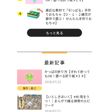
身近な素材で「引っぱる」手作
5
りおもちゃ【０・１・２歳児が
夢中で遊ぶ！ かんたん手作りお
もちゃ】
もっと見る
最新記事
かっぱの折り方【ずれて折って
もOK！遊べる折り紙 #３４】
2026/07/22
製作・遊び
【いとしきほいく】#45 雨をう
つ！｜まんがで綴る保育のエピ
ソード
2026/07/21