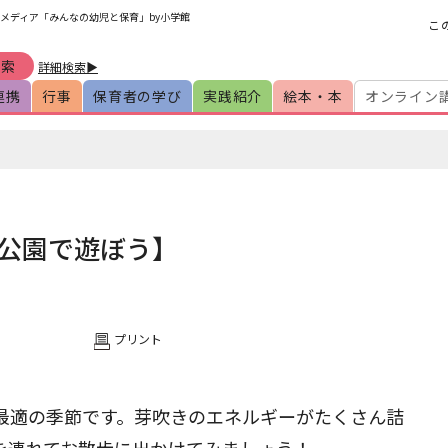
メディア「みんなの幼児と保育」by小学館
こ
詳細検索▶
連携
行事
保育者の学び
実践紹介
絵本・本
オンライン
】
公園で遊ぼう】
プリント
最適の季節です。芽吹きのエネルギーがたくさん詰