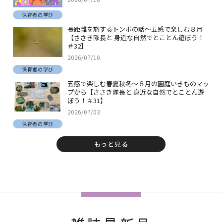
保育者の学び
長距離を旅するトンボの話～五感で楽しむ８月
【ささき隊長と 身近な自然でとことん遊ぼう！
＃32】
2026/07/10
保育者の学び
五感で楽しむ春夏秋冬～８月の園庭いきものマッ
プから【ささき隊長と 身近な自然でとことん遊
ぼう！＃31】
2026/07/03
保育者の学び
もっと見る
フ
ッ
タ