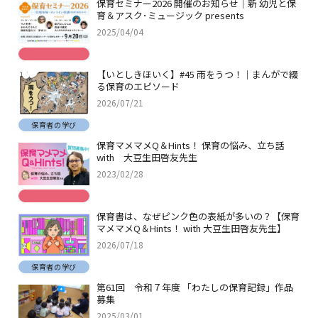
保育セミナー2026 開催のお知らせ｜新 幼児と保
育＆アスク･ミュージック presents
2025/04/04
【いとしきほいく】#45 雨をうつ！｜まんがで綴
る保育のエピソード
2026/07/21
保育者の学び
保育マメマメQ＆Hints！ 保育の悩み、立ち話
with 大豆生田啓友先生
2023/02/28
保育書は、なぜピンク色の表紙が多いの？【保育
マメマメQ＆Hints！ with 大豆生田啓友先生】
2026/07/18
保育者の学び
第61回 令和７年度 「わたしの保育記録」作品
募集
2025/03/01