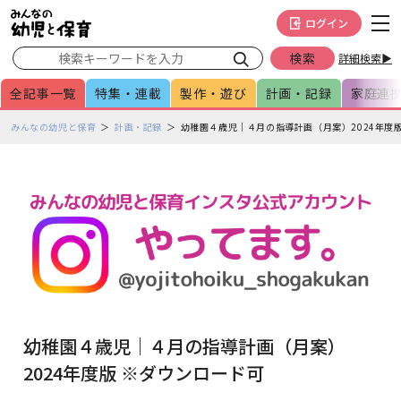
メインメニューをスキップして本文へ移動
フッターへ移動
ログイン
詳細検索▶
全記事一覧
特集・連載
製作・遊び
計画・記録
家庭連
ペ
みんなの幼児と保育
計画・記録
幼稚園４歳児｜４月の指導計画（月案）2024年度
ー
ジ
の
本
文
で
す
幼稚園４歳児｜４月の指導計画（月案）
2024年度版 ※ダウンロード可