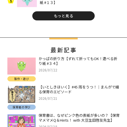
5
紙 #１３】
もっと見る
最新記事
かっぱの折り方【ずれて折ってもOK！遊べる折
り紙 #３４】
2026/07/22
製作・遊び
【いとしきほいく】#45 雨をうつ！｜まんがで綴
る保育のエピソード
2026/07/21
保育者の学び
保育書は、なぜピンク色の表紙が多いの？【保育
マメマメQ＆Hints！ with 大豆生田啓友先生】
2026/07/18