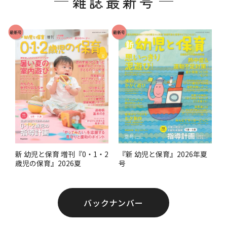
雑誌最新号
ー
で
最新号
最新号
す
。
『新 幼児と保育』2026年夏
新 幼児と保育 増刊『0・1・2
号
歳児の保育』2026夏
バックナンバー