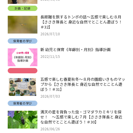
計画・記録
長距離を旅するトンボの話～五感で楽しむ８月
【ささき隊長と 身近な自然でとことん遊ぼう！
＃32】
2026/07/10
保育者の学び
新 幼児と保育《年齢別・月別》指導計画
2022/11/15
五感で楽しむ春夏秋冬～８月の園庭いきものマッ
プから【ささき隊長と 身近な自然でとことん遊
ぼう！＃31】
2026/07/03
保育者の学び
満天の星を背負った虫・ゴマダラカミキリを探
せ！ ～五感で楽しむ７月【ささき隊長と 身近
な自然でとことん遊ぼう！＃30】
2026/06/26