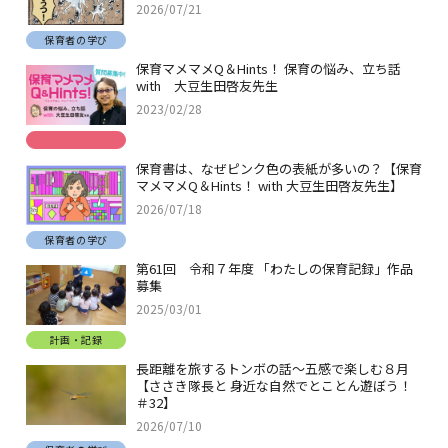
2026/07/21
保育者の学び
保育マメマメQ＆Hints！ 保育の悩み、立ち話
with 大豆生田啓友先生
2023/02/28
保育書は、なぜピンク色の表紙が多いの？【保育
マメマメQ＆Hints！ with 大豆生田啓友先生】
2026/07/18
保育者の学び
第61回 令和７年度 「わたしの保育記録」作品
募集
2025/03/01
計画・記録
長距離を旅するトンボの話～五感で楽しむ８月
【ささき隊長と 身近な自然でとことん遊ぼう！
＃32】
2026/07/10