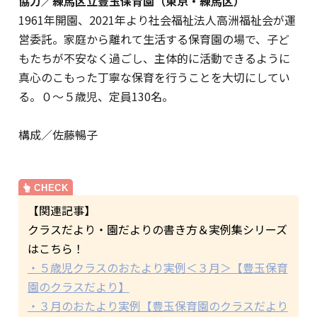
協力／練馬区立豊玉保育園（東京・練馬区）
1961年開園、2021年より社会福祉法人高洲福祉会が運
営委託。家庭から離れて生活する保育園の場で、子ど
もたちが不安なく過ごし、主体的に活動できるように
真心のこもった丁寧な保育を行うことを大切にしてい
る。０～５歳児、定員130名。
構成／佐藤暢子
【関連記事】
クラスだより・園だよりの書き方＆実例集シリーズ
はこちら！
・５歳児クラスのおたより実例＜３月＞【豊玉保育
園のクラスだより】
・３月のおたより実例【豊玉保育園のクラスだより