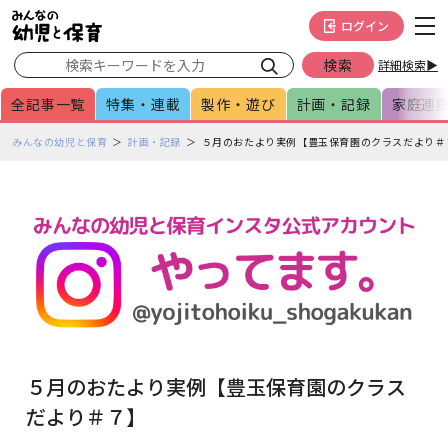
メインメニューをスキップして本文へ移動
フッターへ移動
ログイン
詳細検索▶
全記事一覧
特集・連載
製作・遊び
計画・記録
家庭連
ペ
みんなの幼児と保育
計画・記録
５月のおたより実例【豊玉保育園のクラスだより＃
ー
ジ
の
本
文
で
す
５月のおたより実例【豊玉保育園のクラス
だより＃７】