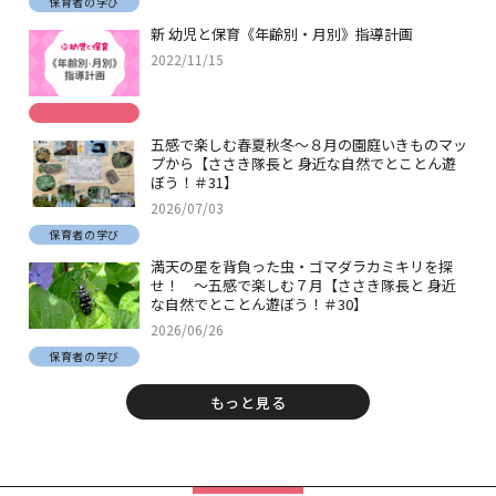
保育者の学び
新 幼児と保育《年齢別・月別》指導計画
2022/11/15
五感で楽しむ春夏秋冬～８月の園庭いきものマッ
プから【ささき隊長と 身近な自然でとことん遊
ぼう！＃31】
2026/07/03
保育者の学び
満天の星を背負った虫・ゴマダラカミキリを探
せ！ ～五感で楽しむ７月【ささき隊長と 身近
な自然でとことん遊ぼう！＃30】
2026/06/26
保育者の学び
もっと見る