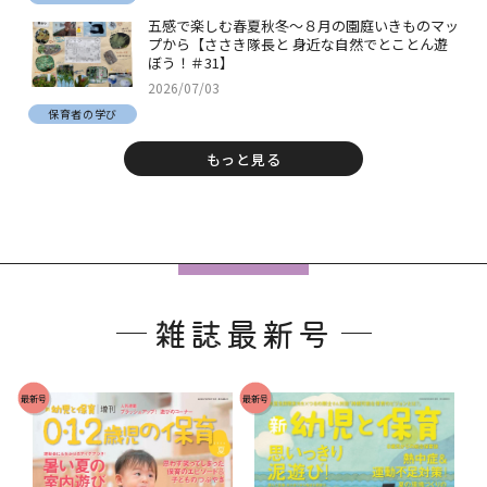
五感で楽しむ春夏秋冬～８月の園庭いきものマッ
プから【ささき隊長と 身近な自然でとことん遊
ぼう！＃31】
2026/07/03
保育者の学び
もっと見る
フ
ッ
雑誌最新号
タ
ー
で
最新号
最新号
す
。