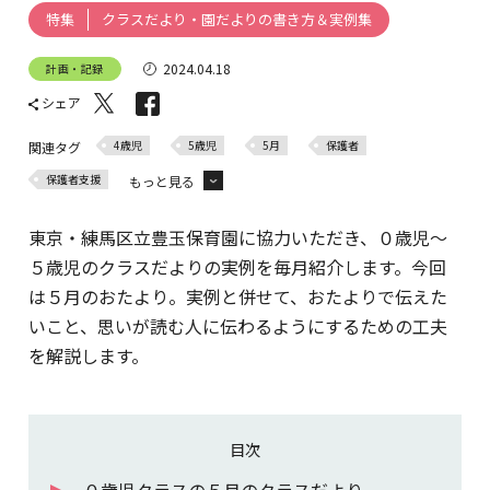
クラスだより・園だよりの書き方＆実例集
特集
2024.04.18
計画・記録
シェア
4歳児
5歳児
5月
保護者
関連タグ
保護者支援
もっと見る
園だより
クラスだより
0歳児
1歳児
2歳児
東京・練馬区立豊玉保育園に協力いただき、０歳児～
3歳児
５歳児のクラスだよりの実例を毎月紹介します。今回
は５月のおたより。実例と併せて、おたよりで伝えた
いこと、思いが読む人に伝わるようにするための工夫
を解説します。
目次
０歳児クラスの５月のクラスだより