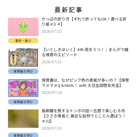
最新記事
かっぱの折り方【ずれて折ってもOK！遊べる折
り紙 #３４】
2026/07/22
製作・遊び
【いとしきほいく】#45 雨をうつ！｜まんがで綴
る保育のエピソード
2026/07/21
保育者の学び
保育書は、なぜピンク色の表紙が多いの？【保育
マメマメQ＆Hints！ with 大豆生田啓友先生】
2026/07/18
保育者の学び
長距離を旅するトンボの話～五感で楽しむ８月
【ささき隊長と 身近な自然でとことん遊ぼう！
＃32】
2026/07/10
保育者の学び