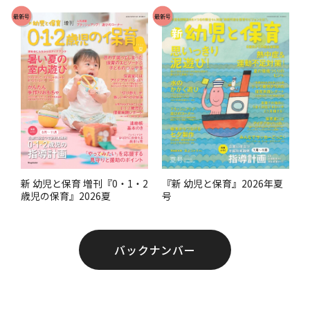
で
最新号
最新号
す
。
『新 幼児と保育』2026年夏
新 幼児と保育 増刊『0・1・2
号
歳児の保育』2026夏
バックナンバー