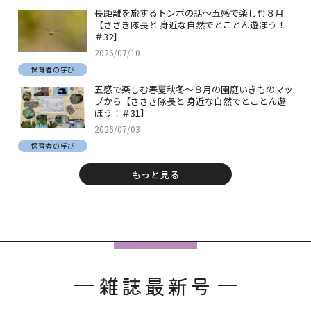
長距離を旅するトンボの話～五感で楽しむ８月
【ささき隊長と 身近な自然でとことん遊ぼう！
＃32】
2026/07/10
保育者の学び
五感で楽しむ春夏秋冬～８月の園庭いきものマッ
プから【ささき隊長と 身近な自然でとことん遊
ぼう！＃31】
2026/07/03
保育者の学び
もっと見る
フ
ッ
雑誌最新号
タ
ー