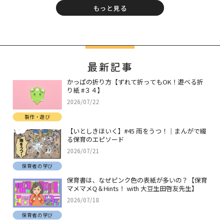
もっと見る
最新記事
かっぱの折り方【ずれて折ってもOK！遊べる折
り紙 #３４】
2026/07/22
製作・遊び
【いとしきほいく】#45 雨をうつ！｜まんがで綴
る保育のエピソード
2026/07/21
保育者の学び
保育書は、なぜピンク色の表紙が多いの？【保育
マメマメQ＆Hints！ with 大豆生田啓友先生】
2026/07/18
保育者の学び