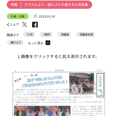
クラスだより・園だよりの書き方＆実例集
特集
2024.10.24
計画・記録
シェア
11月
3歳児
保護者
保護者支援
関連タグ
園だより
もっと見る
クラスだより
↓画像をクリックすると拡大表示されます。