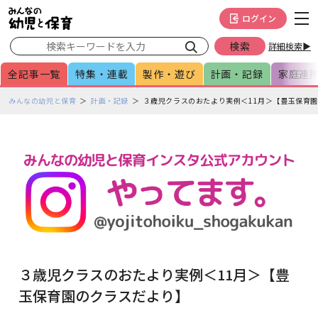
メインメニューをスキップして本文へ移動
フッターへ移動
ログイン
詳細検索▶
全記事一覧
特集・連載
製作・遊び
計画・記録
家庭連
ペ
みんなの幼児と保育
計画・記録
３歳児クラスのおたより実例＜11月＞【豊玉保育
ー
ジ
の
本
文
で
す
３歳児クラスのおたより実例＜11月＞【豊
玉保育園のクラスだより】