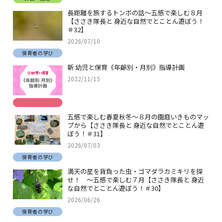
長距離を旅するトンボの話～五感で楽しむ８月
【ささき隊長と 身近な自然でとことん遊ぼう！
＃32】
2026/07/10
保育者の学び
新 幼児と保育《年齢別・月別》指導計画
2022/11/15
五感で楽しむ春夏秋冬～８月の園庭いきものマッ
プから【ささき隊長と 身近な自然でとことん遊
ぼう！＃31】
2026/07/03
保育者の学び
満天の星を背負った虫・ゴマダラカミキリを探
せ！ ～五感で楽しむ７月【ささき隊長と 身近
な自然でとことん遊ぼう！＃30】
2026/06/26
保育者の学び