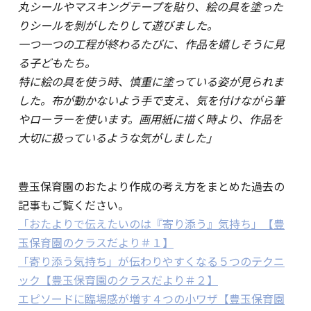
丸シールやマスキングテープを貼り、絵の具を塗った
りシールを剝がしたりして遊びました。
一つ一つの工程が終わるたびに、作品を嬉しそうに見
る子どもたち。
特に絵の具を使う時、慎重に塗っている姿が見られま
した。布が動かないよう手で支え、気を付けながら筆
やローラーを使います。画用紙に描く時より、作品を
大切に扱っているような気がしました」
豊玉保育園のおたより作成の考え方をまとめた過去の
記事もご覧ください。
「おたよりで伝えたいのは『寄り添う』気持ち」【豊
玉保育園のクラスだより＃１】
「寄り添う気持ち」が伝わりやすくなる５つのテクニ
ック【豊玉保育園のクラスだより＃２】
エピソードに臨場感が増す４つの小ワザ【豊玉保育園