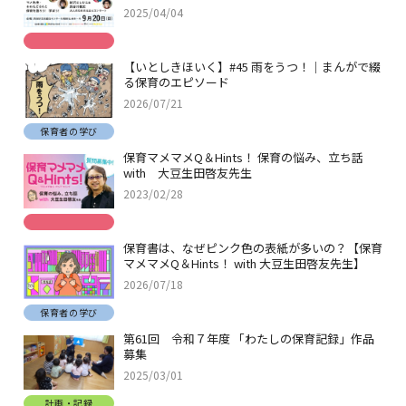
2025/04/04
【いとしきほいく】#45 雨をうつ！｜まんがで綴
る保育のエピソード
2026/07/21
保育者の学び
保育マメマメQ＆Hints！ 保育の悩み、立ち話
with 大豆生田啓友先生
2023/02/28
保育書は、なぜピンク色の表紙が多いの？【保育
マメマメQ＆Hints！ with 大豆生田啓友先生】
2026/07/18
保育者の学び
第61回 令和７年度 「わたしの保育記録」作品
募集
2025/03/01
計画・記録