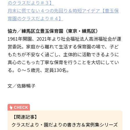
のクラスだより＃３】
月末に慌てない４つの先回り＆時短アイデア【豊玉保
育園のクラスだより＃４】
協力／練馬区立豊玉保育園（東京・練馬区）
1961年開園、2021年より社会福祉法人高洲福祉会が運
営委託。家庭から離れて生活する保育園の場で、子ど
もたちが不安なく過ごし、主体的に活動できるように
真心のこもった丁寧な保育を行うことを大切にしてい
る。０～５歳児、定員130名。
文／佐藤暢子
【関連記事】
クラスだより・園だよりの書き方＆実例集シリーズ