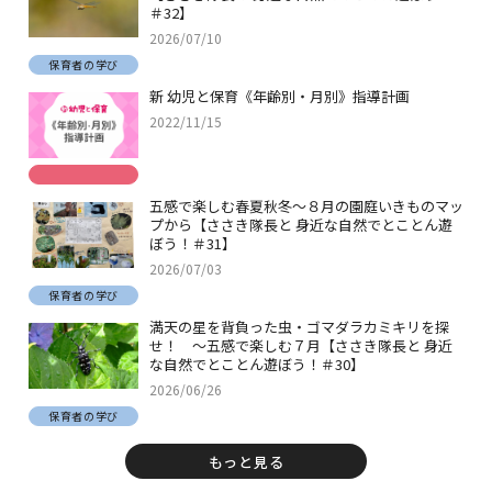
＃32】
2026/07/10
保育者の学び
新 幼児と保育《年齢別・月別》指導計画
2022/11/15
五感で楽しむ春夏秋冬～８月の園庭いきものマッ
プから【ささき隊長と 身近な自然でとことん遊
ぼう！＃31】
2026/07/03
保育者の学び
満天の星を背負った虫・ゴマダラカミキリを探
せ！ ～五感で楽しむ７月【ささき隊長と 身近
な自然でとことん遊ぼう！＃30】
2026/06/26
保育者の学び
もっと見る