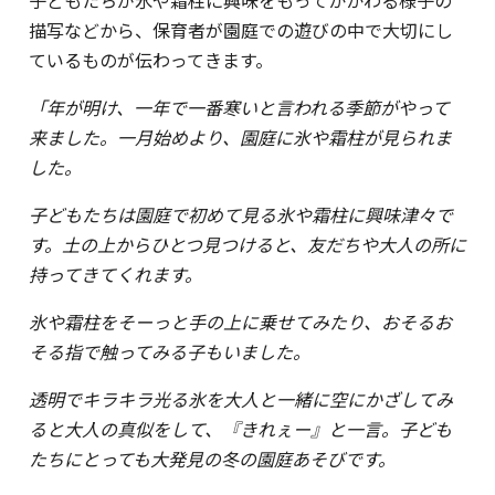
描写などから、保育者が園庭での遊びの中で大切にし
ているものが伝わってきます。
「年が明け、一年で一番寒いと言われる季節がやって
来ました。一月始めより、園庭に氷や霜柱が見られま
した。
子どもたちは園庭で初めて見る氷や霜柱に興味津々で
す。土の上からひとつ見つけると、友だちや大人の所に
持ってきてくれます。
氷や霜柱をそーっと手の上に乗せてみたり、おそるお
そる指で触ってみる子もいました。
透明でキラキラ光る氷を大人と一緒に空にかざしてみ
ると大人の真似をして、『きれぇー』と一言。子ども
たちにとっても大発見の冬の園庭あそびです。