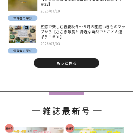
＃32】
2026/07/10
保育者の学び
五感で楽しむ春夏秋冬～８月の園庭いきものマッ
プから【ささき隊長と 身近な自然でとことん遊
ぼう！＃31】
2026/07/03
保育者の学び
もっと見る
フ
ッ
雑誌最新号
タ
ー
で
最新号
最新号
す