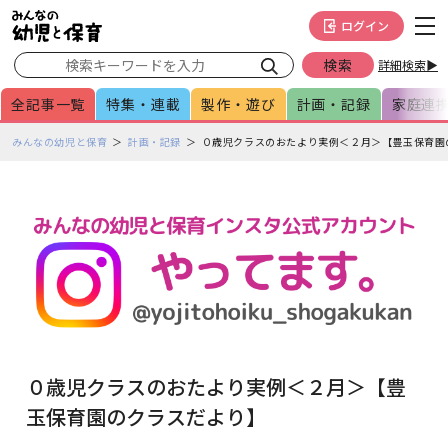
メインメニューをスキップして本文へ移動
フッターへ移動
ログイン
詳細検索▶
全記事一覧
特集・連載
製作・遊び
計画・記録
家庭連
ペ
みんなの幼児と保育
計画・記録
０歳児クラスのおたより実例＜２月＞【豊玉保育園
ー
ジ
の
本
文
で
す
０歳児クラスのおたより実例＜２月＞【豊
玉保育園のクラスだより】