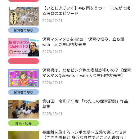
【いとしきほいく】#45 雨をうつ！｜まんがで綴
る保育のエピソード
2026/07/21
保育者の学び
保育マメマメQ＆Hints！ 保育の悩み、立ち話
with 大豆生田啓友先生
2023/02/28
保育書は、なぜピンク色の表紙が多いの？【保育
マメマメQ＆Hints！ with 大豆生田啓友先生】
2026/07/18
保育者の学び
第61回 令和７年度 「わたしの保育記録」作品
募集
2025/03/01
計画・記録
長距離を旅するトンボの話～五感で楽しむ８月
【ささき隊長と 身近な自然でとことん遊ぼう！