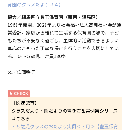
育園のクラスだより＃４】
協力／練馬区立豊玉保育園（東京・練馬区）
1961年開園、2021年より社会福祉法人高洲福祉会が運
営委託。家庭から離れて生活する保育園の場で、子ど
もたちが不安なく過ごし、主体的に活動できるように
真心のこもった丁寧な保育を行うことを大切にしてい
る。０～５歳児、定員130名。
文／佐藤暢子
【関連記事】
クラスだより・園だよりの書き方＆実例集シリーズ
はこちら！
・５歳児クラスのおたより実例＜３月＞【豊玉保育