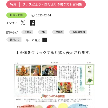
クラスだより・園だよりの書き方＆実例集
特集
2025.02.04
計画・記録
シェア
0歳児
2月
保護者
保護者支援
関連タグ
園だより
もっと見る
クラスだより
↓画像をクリックすると拡大表示されます。