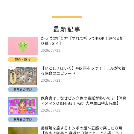
最新記事
かっぱの折り方【ずれて折ってもOK！遊べる折
り紙 #３４】
2026/07/22
製作・遊び
【いとしきほいく】#45 雨をうつ！｜まんがで綴
る保育のエピソード
2026/07/21
保育者の学び
保育書は、なぜピンク色の表紙が多いの？【保育
マメマメQ＆Hints！ with 大豆生田啓友先生】
2026/07/18
保育者の学び
長距離を旅するトンボの話～五感で楽しむ８月
【ささき隊長と 身近な自然でとことん遊ぼう！