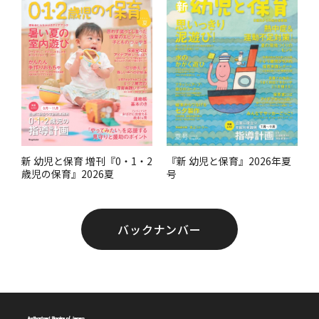
。
『新 幼児と保育』2026年夏
新 幼児と保育 増刊『0・1・2
号
歳児の保育』2026夏
バックナンバー