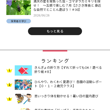
満天の星を背負った虫・ゴマダラカミキリを探
せ！ ～五感で楽しむ７月【ささき隊長と 身近
な自然でとことん遊ぼう！＃30】
2026/06/26
保育者の学び
もっと見る
ランキング
きんぎょの折り方【ずれて折ってもOK！遊べる
1
折り紙 #８】
ひんやり、わくわく夏遊び！ 各園の活動レポー
2
ト【０・１・２歳児クラス】
思いっきり体を動かせる！暑い日の室内遊び
3