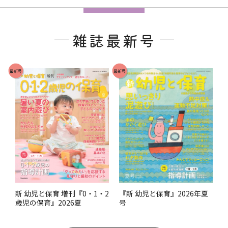
フ
ッ
雑誌最新号
タ
ー
で
最新号
最新号
す
。
『新 幼児と保育』2026年夏
新 幼児と保育 増刊『0・1・2
号
歳児の保育』2026夏