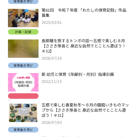
保育者の学び
第61回 令和７年度 「わたしの保育記録」作品
募集
2025/03/01
計画・記録
長距離を旅するトンボの話～五感で楽しむ８月
【ささき隊長と 身近な自然でとことん遊ぼう！
＃32】
2026/07/10
保育者の学び
新 幼児と保育《年齢別・月別》指導計画
2022/11/15
五感で楽しむ春夏秋冬～８月の園庭いきものマッ
プから【ささき隊長と 身近な自然でとことん遊
ぼう！＃31】
2026/07/03
保育者の学び