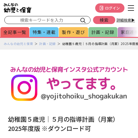
メインメニューをスキップして本文へ移動
フッターへ移動
ログイン
詳細検索▶
全記事一覧
特集・連載
製作・遊び
計画・記録
家庭連
ペ
みんなの幼児と保育
計画・記録
幼稚園５歳児｜５月の指導計画（月案）2025年度
ー
ジ
の
本
文
で
す
幼稚園５歳児｜５月の指導計画（月案）
2025年度版 ※ダウンロード可