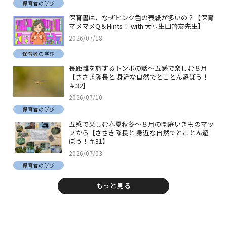
保育者の学び
保育書は、なぜピンク色の表紙が多いの？【保育
マメマメQ＆Hints！ with 大豆生田啓友先生】
2026/07/18
保育者の学び
長距離を旅するトンボの話～五感で楽しむ８月
【ささき隊長と 身近な自然でとことん遊ぼう！
＃32】
2026/07/10
保育者の学び
五感で楽しむ春夏秋冬～８月の園庭いきものマッ
プから【ささき隊長と 身近な自然でとことん遊
ぼう！＃31】
2026/07/03
保育者の学び
もっと見る