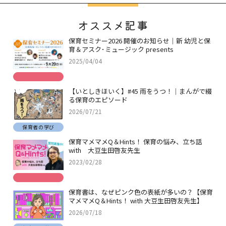
オススメ記事
保育セミナー2026 開催のお知らせ｜新 幼児と保
育＆アスク･ミュージック presents
2025/04/04
【いとしきほいく】#45 雨をうつ！｜まんがで綴
る保育のエピソード
2026/07/21
保育者の学び
保育マメマメQ＆Hints！ 保育の悩み、立ち話
with 大豆生田啓友先生
2023/02/28
保育書は、なぜピンク色の表紙が多いの？【保育
マメマメQ＆Hints！ with 大豆生田啓友先生】
2026/07/18