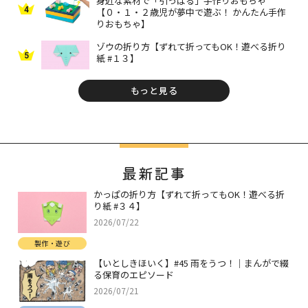
身近な素材で「引っぱる」手作りおもちゃ
4
【０・１・２歳児が夢中で遊ぶ！ かんたん手作
りおもちゃ】
ゾウの折り方【ずれて折ってもOK！遊べる折り
5
紙 #１３】
もっと見る
最新記事
かっぱの折り方【ずれて折ってもOK！遊べる折
り紙 #３４】
2026/07/22
製作・遊び
【いとしきほいく】#45 雨をうつ！｜まんがで綴
る保育のエピソード
2026/07/21