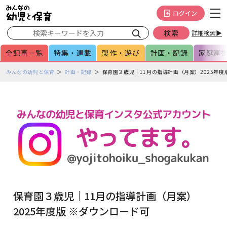
メインメニューをスキップして本文へ移動
フッターへ移動
ログイン
詳細検索▶
全記事一覧
特集・連載
製作・遊び
計画・記録
家庭連
ペ
みんなの幼児と保育
計画・記録
保育園３歳児｜11月の指導計画（月案）2025年度
ー
ジ
の
本
文
で
す
保育園３歳児｜11月の指導計画（月案）
2025年度版 ※ダウンロード可