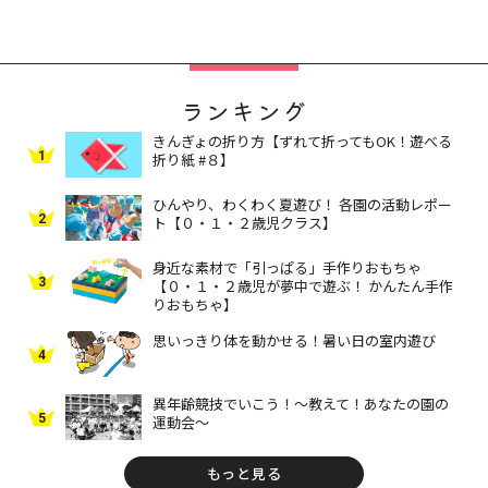
ランキング
きんぎょの折り方【ずれて折ってもOK！遊べる
1
折り紙 #８】
ひんやり、わくわく夏遊び！ 各園の活動レポー
2
ト【０・１・２歳児クラス】
身近な素材で「引っぱる」手作りおもちゃ
3
【０・１・２歳児が夢中で遊ぶ！ かんたん手作
りおもちゃ】
思いっきり体を動かせる！暑い日の室内遊び
4
異年齢競技でいこう！～教えて！あなたの園の
5
運動会～
もっと見る