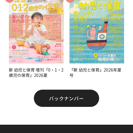
す
。
『新 幼児と保育』2026年夏
新 幼児と保育 増刊『0・1・2
号
歳児の保育』2026夏
バックナンバー