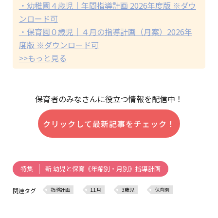
・幼稚園４歳児｜年間指導計画 2026年度版 ※ダウ
ンロード可
・保育園０歳児｜４月の指導計画（月案）2026年
度版 ※ダウンロード可
>>もっと見る
保育者のみなさんに役立つ情報を配信中！
クリックして最新記事をチェック！
新 幼児と保育《年齢別・月別》指導計画
特集
指導計画
11月
3歳児
保育園
関連タグ