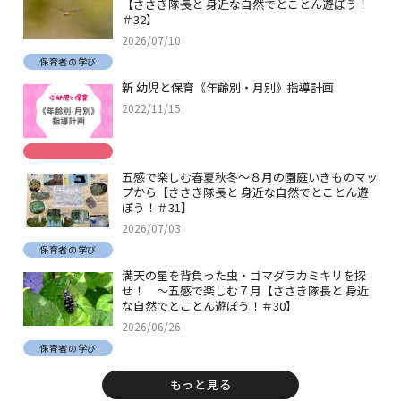
【ささき隊長と 身近な自然でとことん遊ぼう！
＃32】
2026/07/10
保育者の学び
新 幼児と保育《年齢別・月別》指導計画
2022/11/15
五感で楽しむ春夏秋冬～８月の園庭いきものマッ
プから【ささき隊長と 身近な自然でとことん遊
ぼう！＃31】
2026/07/03
保育者の学び
満天の星を背負った虫・ゴマダラカミキリを探
せ！ ～五感で楽しむ７月【ささき隊長と 身近
な自然でとことん遊ぼう！＃30】
2026/06/26
保育者の学び
もっと見る