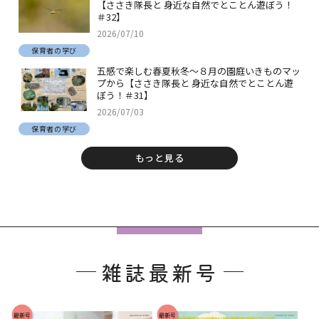
【ささき隊長と 身近な自然でとことん遊ぼう！
＃32】
2026/07/10
保育者の学び
五感で楽しむ春夏秋冬～８月の園庭いきものマッ
プから【ささき隊長と 身近な自然でとことん遊
ぼう！＃31】
2026/07/03
保育者の学び
もっと見る
フ
ッ
雑誌最新号
タ
ー
で
最新号
最新号