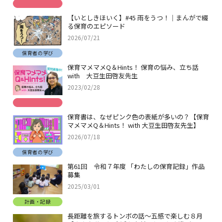
【いとしきほいく】#45 雨をうつ！｜まんがで綴
る保育のエピソード
2026/07/21
保育者の学び
保育マメマメQ＆Hints！ 保育の悩み、立ち話
with 大豆生田啓友先生
2023/02/28
保育書は、なぜピンク色の表紙が多いの？【保育
マメマメQ＆Hints！ with 大豆生田啓友先生】
2026/07/18
保育者の学び
第61回 令和７年度 「わたしの保育記録」作品
募集
2025/03/01
計画・記録
長距離を旅するトンボの話～五感で楽しむ８月