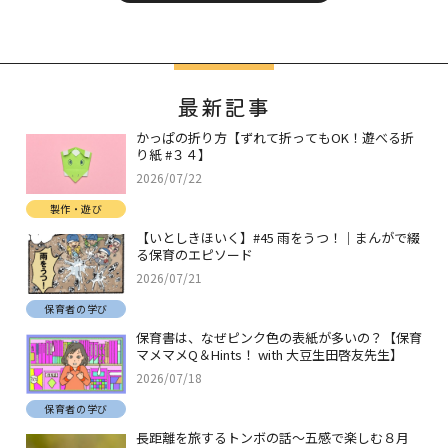
最新記事
かっぱの折り方【ずれて折ってもOK！遊べる折
り紙 #３４】
2026/07/22
製作・遊び
【いとしきほいく】#45 雨をうつ！｜まんがで綴
る保育のエピソード
2026/07/21
保育者の学び
保育書は、なぜピンク色の表紙が多いの？【保育
マメマメQ＆Hints！ with 大豆生田啓友先生】
2026/07/18
保育者の学び
長距離を旅するトンボの話～五感で楽しむ８月