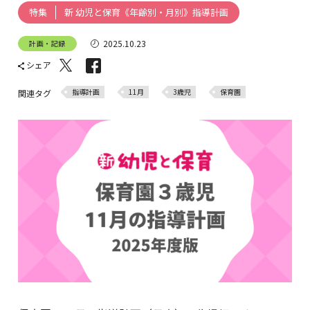
新 幼児と保育《年齢別・月別》指導計画
特集
2025.10.23
計画・記録
シェア
指導計画
11月
3歳児
保育園
関連タグ