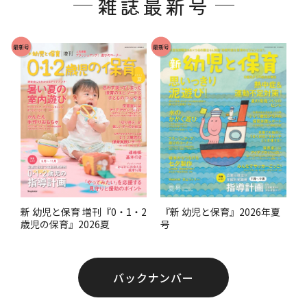
雑誌最新号
タ
ー
で
最新号
最新号
す
。
『新 幼児と保育』2026年夏
新 幼児と保育 増刊『0・1・2
号
歳児の保育』2026夏
バックナンバー