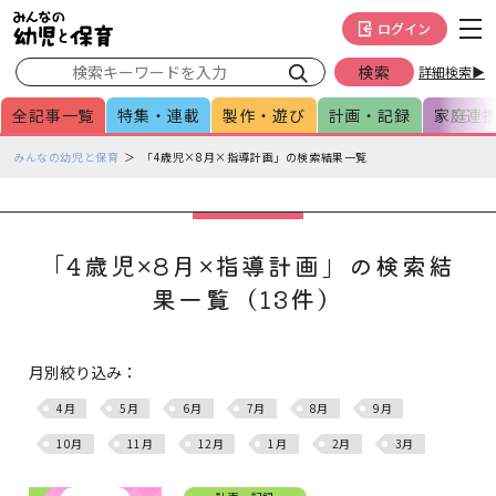
メインメニューをスキップして本文へ移動
フッターへ移動
ログイン
詳細検索▶
全記事一覧
特集・連載
製作・遊び
計画・記録
家庭連
ペ
みんなの幼児と保育
「4歳児×8月×指導計画」の検索結果一覧
ー
ジ
の
本
「4歳児×8月×指導計画」の検索結
文
果一覧（13件）
で
す
月別絞り込み：
4月
5月
6月
7月
8月
9月
10月
11月
12月
1月
2月
3月