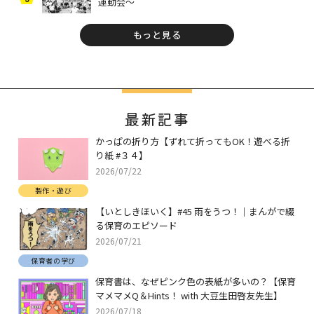
運動会～
もっと見る
最新記事
かっぱの折り方【ずれて折ってもOK！遊べる折
り紙 #３４】
2026/07/22
製作・遊び
【いとしきほいく】#45 雨をうつ！｜まんがで綴
る保育のエピソード
2026/07/21
保育者の学び
保育書は、なぜピンク色の表紙が多いの？【保育
マメマメQ＆Hints！ with 大豆生田啓友先生】
2026/07/18