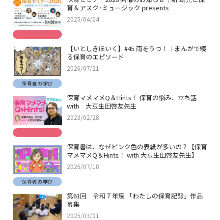
育＆アスク･ミュージック presents
2025/04/04
【いとしきほいく】#45 雨をうつ！｜まんがで綴
る保育のエピソード
2026/07/21
保育者の学び
保育マメマメQ＆Hints！ 保育の悩み、立ち話
with 大豆生田啓友先生
2023/02/28
保育書は、なぜピンク色の表紙が多いの？【保育
マメマメQ＆Hints！ with 大豆生田啓友先生】
2026/07/18
保育者の学び
第61回 令和７年度 「わたしの保育記録」作品
募集
2025/03/01