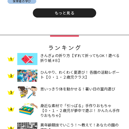
保育者の学び
もっと見る
ランキング
きんぎょの折り方【ずれて折ってもOK！遊べる
1
折り紙 #８】
ひんやり、わくわく夏遊び！ 各園の活動レポー
2
ト【０・１・２歳児クラス】
思いっきり体を動かせる！暑い日の室内遊び
3
身近な素材で「引っぱる」手作りおもちゃ
4
【０・１・２歳児が夢中で遊ぶ！ かんたん手作
りおもちゃ】
異年齢競技でいこう！～教えて！あなたの園の
5