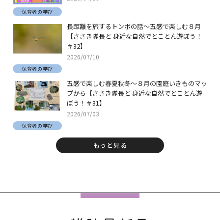
保育者の学び
長距離を旅するトンボの話～五感で楽しむ８月
【ささき隊長と 身近な自然でとことん遊ぼう！
＃32】
2026/07/10
保育者の学び
五感で楽しむ春夏秋冬～８月の園庭いきものマッ
プから【ささき隊長と 身近な自然でとことん遊
ぼう！＃31】
2026/07/03
保育者の学び
もっと見る
フ
ッ