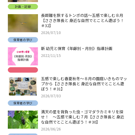
計画・記録
長距離を旅するトンボの話～五感で楽しむ８月
【ささき隊長と 身近な自然でとことん遊ぼう！
＃32】
2026/07/10
保育者の学び
新 幼児と保育《年齢別・月別》指導計画
2022/11/15
五感で楽しむ春夏秋冬～８月の園庭いきものマッ
プから【ささき隊長と 身近な自然でとことん遊
ぼう！＃31】
2026/07/03
保育者の学び
満天の星を背負った虫・ゴマダラカミキリを探
せ！ ～五感で楽しむ７月【ささき隊長と 身近
な自然でとことん遊ぼう！＃30】
2026/06/26